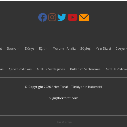
at
Ekonomi
Dünya
Eğitim
Yorum - Analiz
Söyleşi
Yazı Dizisi
Dosya 
ası
Çerez Politikası
Gizlilik Sözleşmesi
Kullanım Şartnamesi
Gizlilik Politik
© Copyright 2026 / Her Taraf - Türkiyenin habercisi
bilgi@hertaraf.com
ilkizMedya