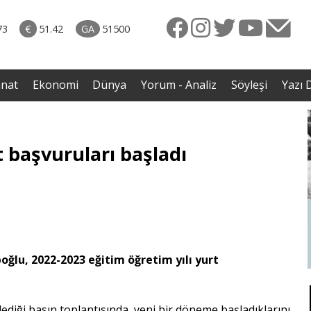
naliz
06.08.2026 • Dünya
diği
• Sırbistan’dan Theodor Herzl’in babaannesi ile
73
€
51.42
GA
51500
avaş
dedesine devlet töreni
anat
Ekonomi
Dünya
Yorum - Analiz
Söyleşi
Yazı D
t başvuruları başladı
lu, 2022-2023 eğitim öğretim yılı yurt
diği basın toplantısında, yeni bir döneme başladıklarını