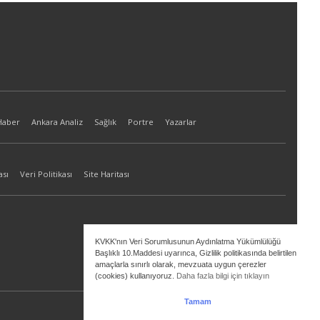
Haber
Ankara Analiz
Sağlık
Portre
Yazarlar
ası
Veri Politikası
Site Haritası
KVKK'nın Veri Sorumlusunun Aydınlatma Yükümlülüğü
Başlıklı 10.Maddesi uyarınca, Gizlilik politikasında belirtilen
amaçlarla sınırlı olarak, mevzuata uygun çerezler
(cookies) kullanıyoruz.
Daha fazla bilgi için tıklayın
Tamam