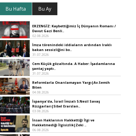
Bu Hafta
Bu Ay
ERZENGİZ: Kaybettiğimiz İç Dünyanın Romanı /
Davut Gazi Benli..
02.08.2026
İmza törenindeki iddiaların ardından Iraklı
bakan sessizliğini bo..
31.07.2026
Cem Küçük gözaltında. A Haber: İşadamlarına
şantaj yaptı..
31.07.2026
Reformlarla Onarılamayan Yargı|Av.Semih
Biten
04.08.2026
İspanya'da, İsrail İmzalı 5.Nesil Savaş
Rüzgarları|Sibel Erarslan..
03.08.2026
İnsan Haklarının Hakkettiği İlgi ve
Hakketmediği İlgisizlik|Zeki ..
06.08.2026