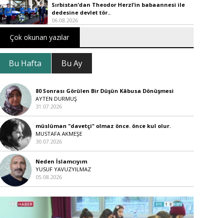
Sırbistan’dan Theodor Herzl’in babaannesi ile
dedesine devlet tör..
06.08.2026
Çok okunan yazılar
Bu Hafta
Bu Ay
80 Sonrası Görülen Bir Düşün Kâbusa Dönüşmesi
AYTEN DURMUŞ
31.07.2026
müslüman "davetçi" olmaz önce. önce kul olur.
MUSTAFA AKMEŞE
30.07.2026
Neden İslamcıyım
YUSUF YAVUZYILMAZ
05.08.2026