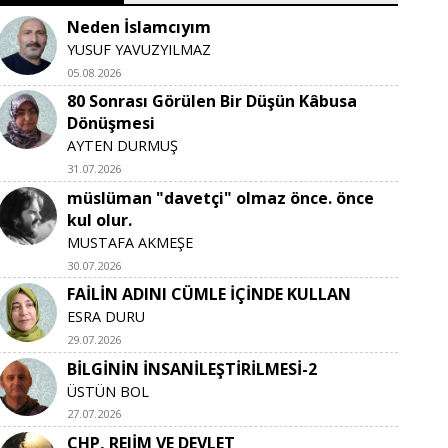
Neden İslamcıyım
YUSUF YAVUZYILMAZ
05.08.2026
80 Sonrası Görülen Bir Düşün Kâbusa
Dönüşmesi
AYTEN DURMUŞ
31.07.2026
müslüman "davetçi" olmaz önce. önce
kul olur.
MUSTAFA AKMEŞE
30.07.2026
FAİLİN ADINI CÜMLE İÇİNDE KULLAN
ESRA DURU
29.07.2026
BİLGİNİN İNSANİLEŞTİRİLMESİ-2
ÜSTÜN BOL
27.07.2026
CHP, REJİM VE DEVLET