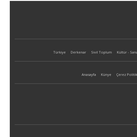
Türkiye
Derkenar
Sivil Toplum
Kültür - San
Anasayfa
Künye
Çerez Politik