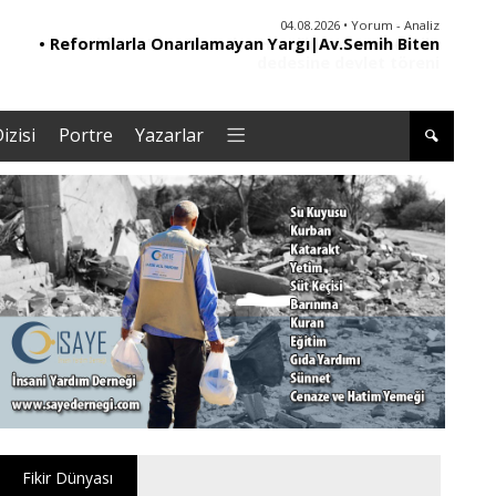
04.08.2026 • Yorum - Analiz
• Reformlarla Onarılamayan Yargı|Av.Semih Biten
• ER
izisi
Portre
Yazarlar
Fikir Dünyası