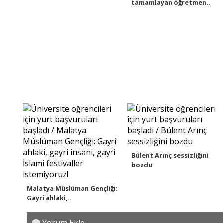
tamamlayan öğretmen..
Bülent Arınç sessizliğini
bozdu
Malatya Müslüman Gençliği:
Gayri ahlaki,..
Yorum Ekle