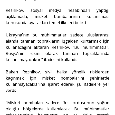
Reznikov, sosyal medya hesabından yaptığı
Portre
açıklamada, misket bombalarının kullanılması
konusunda uyacakları temel ilkeleri belirtti.
Yazarlar
Ukrayna'nın bu mühimmatları sadece uluslararası
alanda tanınan topraklarını işgalden kurtarmak için
kullanacağını aktaran Reznikov, "Bu mühimmatlar,
Rusya'nın resmi olarak tanınan topraklarında
kullanılmayacaktır." ifadesini kullandı.
Eğitim
Bakan Reznikov, sivil halka yönelik risklerden
Dosya Haber
kaçınmak için misket bombalarını şehirlerde
kullanmayacaklarına işaret ederek şu ifadelere yer
Ankara Analiz
verdi:
Sağlık
"Misket bombaları sadece Rus ordusunun yoğun
olduğu bölgelerde kullanılacak. Bu mühimmatlar