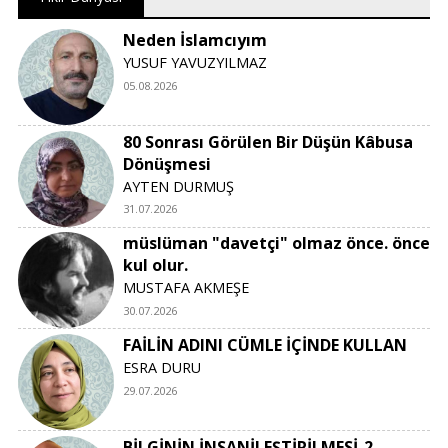
Neden İslamcıyım
YUSUF YAVUZYILMAZ
05.08.2026
80 Sonrası Görülen Bir Düşün Kâbusa
Dönüşmesi
AYTEN DURMUŞ
31.07.2026
müslüman "davetçi" olmaz önce. önce
kul olur.
MUSTAFA AKMEŞE
30.07.2026
FAİLİN ADINI CÜMLE İÇİNDE KULLAN
ESRA DURU
29.07.2026
BİLGİNİN İNSANİLEŞTİRİLMESİ-2