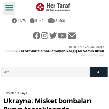
44.73
51.42
51500
$
€
GA
ya
04.08.2026 • Yorum - Analiz
ne
• Reformlarla Onarılamayan Yargı|Av.Semih Biten
ni
Türkiye
Haberler / Dünya
Ukrayna: Misket bombaları
Derkenar