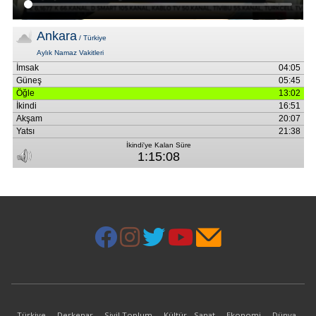
Türkiye
Derkenar
Sivil Toplum
Kültür - Sanat
Ekonomi
Dünya