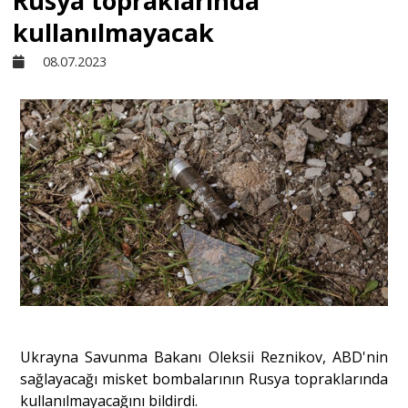
Rusya topraklarında
kullanılmayacak
Sivil Toplum
08.07.2023
Kültür - Sanat
Ekonomi
Dünya
Yorum - Analiz
Söyleşi
Ukrayna Savunma Bakanı Oleksii Reznikov, ABD'nin
sağlayacağı misket bombalarının Rusya topraklarında
kullanılmayacağını bildirdi.
Yazı Dizisi