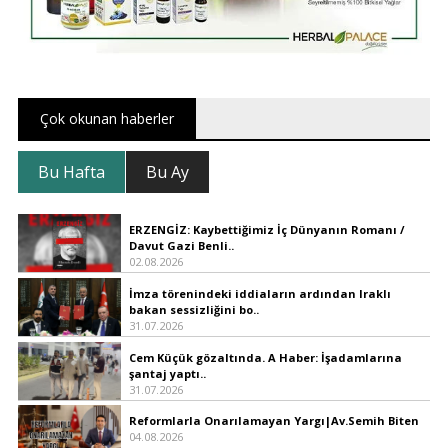
Çok okunan haberler
Bu Hafta
Bu Ay
ERZENGİZ: Kaybettiğimiz İç Dünyanın Romanı /
Davut Gazi Benli..
02.08.2026
İmza törenindeki iddiaların ardından Iraklı
bakan sessizliğini bo..
31.07.2026
Cem Küçük gözaltında. A Haber: İşadamlarına
şantaj yaptı..
31.07.2026
Reformlarla Onarılamayan Yargı|Av.Semih Biten
04.08.2026