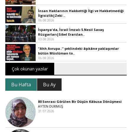
İnsan Haklarının Hakkettiği İlgi ve Hakketmediği
İlgisizlik|Zeki ..
06.08.2026
İspanya'da, İsrail İmzalı 5.Nesil Savaş
Rüzgarları|Sibel Erarslan..
03.08.2026
''Ahh Avrupa..'' şeklindeki âşıkâne yaklaşımlar
bütün Müslüman to..
06.08.2026
Çok okunan yazılar
Bu Hafta
Bu Ay
80 Sonrası Görülen Bir Düşün Kâbusa Dönüşmesi
AYTEN DURMUŞ
31.07.2026