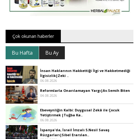
Çok okunan haberler
Bu Hafta
Bu Ay
İnsan Haklarının Hakkettiği İlgi ve Hakketmediği
İlgisizlik|Zeki ..
06.08.2026
Reformlarla Onarılamayan Yargı|Av.Semih Biten
04.08.2026
Ebeveynliğin Kalbi: Duygusal Zekâ ile Çocuk
Yetiştirmek |Tuğba Ka..
06.08.2026
İspanya'da, İsrail İmzalı 5.Nesil Savaş
Rüzgarları|Sibel Erarslan..