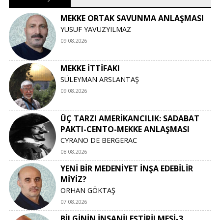
MEKKE ORTAK SAVUNMA ANLAŞMASI
YUSUF YAVUZYILMAZ
09.08.2026
MEKKE İTTİFAKI
SÜLEYMAN ARSLANTAŞ
09.08.2026
ÜÇ TARZI AMERİKANCILIK: SADABAT
PAKTI-CENTO-MEKKE ANLAŞMASI
CYRANO DE BERGERAC
08.08.2026
YENİ BİR MEDENİYET İNŞA EDEBİLİR
MİYİZ?
ORHAN GÖKTAŞ
07.08.2026
BİLGİNİN İNSANİLEŞTİRİLMESİ-3