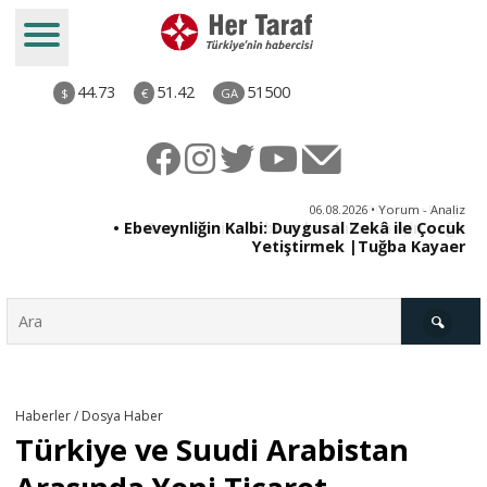
44.73
51.42
51500
$
€
GA
ya
06.08.2026 • Yorum - Analiz
rı
• Ebeveynliğin Kalbi: Duygusal Zekâ ile Çocuk
Yetiştirmek |Tuğba Kayaer
Türkiye
Haberler / Dosya Haber
Türkiye ve Suudi Arabistan
Derkenar