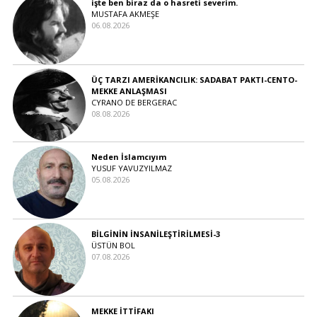
işte ben biraz da o hasreti severim.
MUSTAFA AKMEŞE
06.08.2026
ÜÇ TARZI AMERİKANCILIK: SADABAT PAKTI-CENTO-
MEKKE ANLAŞMASI
CYRANO DE BERGERAC
08.08.2026
Neden İslamcıyım
YUSUF YAVUZYILMAZ
05.08.2026
BİLGİNİN İNSANİLEŞTİRİLMESİ-3
ÜSTÜN BOL
07.08.2026
MEKKE İTTİFAKI