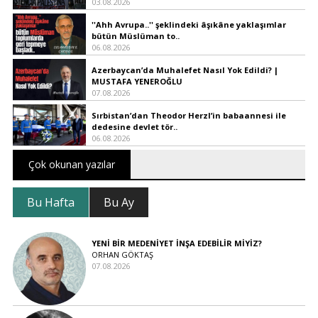
03.08.2026
''Ahh Avrupa..'' şeklindeki âşıkâne yaklaşımlar
bütün Müslüman to..
06.08.2026
Azerbaycan’da Muhalefet Nasıl Yok Edildi? |
MUSTAFA YENEROĞLU
07.08.2026
Sırbistan’dan Theodor Herzl’in babaannesi ile
dedesine devlet tör..
06.08.2026
Çok okunan yazılar
Bu Hafta
Bu Ay
YENİ BİR MEDENİYET İNŞA EDEBİLİR MİYİZ?
ORHAN GÖKTAŞ
07.08.2026