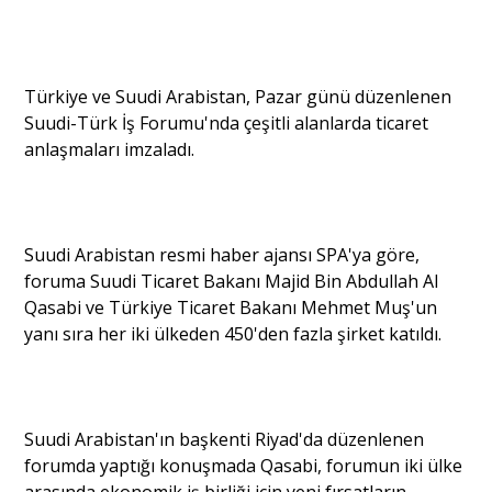
Portre
Türkiye ve Suudi Arabistan, Pazar günü düzenlenen
Suudi-Türk İş Forumu'nda çeşitli alanlarda ticaret
Yazarlar
anlaşmaları imzaladı.
Suudi Arabistan resmi haber ajansı SPA'ya göre,
Eğitim
foruma Suudi Ticaret Bakanı Majid Bin Abdullah Al
Qasabi ve Türkiye Ticaret Bakanı Mehmet Muş'un
Dosya Haber
yanı sıra her iki ülkeden 450'den fazla şirket katıldı.
Ankara Analiz
Sağlık
Suudi Arabistan'ın başkenti Riyad'da düzenlenen
forumda yaptığı konuşmada Qasabi, forumun iki ülke