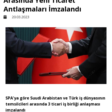
Arasında Yeni Ticaret
Antlaşmaları İmzalandı
Sivil Toplum
20.03.2023
Kültür - Sanat
Ekonomi
Dünya
Yorum - Analiz
Söyleşi
SPA'ya göre Suudi Arabistan ve Türk iş dünyasının
temsilcileri arasında 3 ticari iş birliği anlaşması
imzalandı
Yazı Dizisi