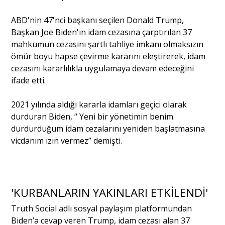
ABD
'nin 47'nci başkanı seçilen Donald Trump,
Portre
Başkan Joe Biden'ın idam cezasına çarptırılan 37
mahkumun cezasını şartlı tahliye imkanı olmaksızın
ömür boyu hapse çevirme kararını eleştirerek, idam
Yazarlar
cezasını kararlılıkla uygulamaya devam edeceğini
ifade etti.
2021 yılında aldığı kararla idamları geçici olarak
durduran Biden, “
Yeni
bir yönetimin benim
Eğitim
durdurduğum idam cezalarını yeniden başlatmasına
vicdanım izin vermez” demişti.
Dosya Haber
Ankara Analiz
Sağlık
'KURBANLARIN YAKINLARI ETKİLENDİ'
Truth Social adlı sosyal paylaşım platformundan
Biden’a cevap veren Trump, idam cezası alan 37