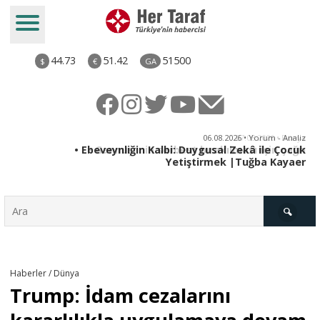
44.73
51.42
51500
$
€
GA
ya
06.08.2026 • Yorum - Analiz
rı
• Ebeveynliğin Kalbi: Duygusal Zekâ ile Çocuk
Yetiştirmek |Tuğba Kayaer
Türkiye
Haberler / Dünya
Trump: İdam cezalarını
Derkenar