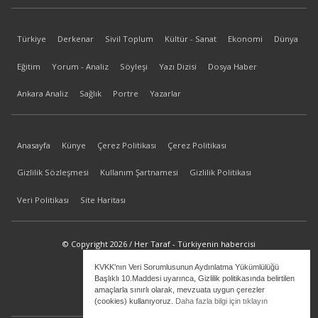
Türkiye
Derkenar
Sivil Toplum
Kültür - Sanat
Ekonomi
Dünya
Eğitim
Yorum - Analiz
Söyleşi
Yazı Dizisi
Dosya Haber
Ankara Analiz
Sağlık
Portre
Yazarlar
Anasayfa
Künye
Çerez Politikası
Çerez Politikası
Gizlilik Sözleşmesi
Kullanım Şartnamesi
Gizlilik Politikası
Veri Politikası
Site Haritası
© Copyright 2026 / Her Taraf - Türkiyenin habercisi
KVKK'nın Veri Sorumlusunun Aydınlatma Yükümlülüğü
bilgi@hertaraf.com
Başlıklı 10.Maddesi uyarınca, Gizlilik politikasında belirtilen
amaçlarla sınırlı olarak, mevzuata uygun çerezler
(cookies) kullanıyoruz.
Daha fazla bilgi için tıklayın