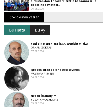
Sırbistan’dan Theodor Herzl’in babaannesi ile
dedesine devlet tör..
06.08.2026
Çok okunan yazılar
Bu Hafta
Bu Ay
YENİ BİR MEDENİYET İNŞA EDEBİLİR MİYİZ?
ORHAN GÖKTAŞ
07.08.2026
işte ben biraz da o hasreti severim.
MUSTAFA AKMEŞE
06.08.2026
Neden İslamcıyım
YUSUF YAVUZYILMAZ
05.08.2026