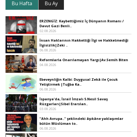
Bu Hafta
Bu Ay
ERZENGİZ: Kaybettiğimiz İç Dünyanın Romanı /
Davut Gazi Benli..
02.08.2026
İnsan Haklarının Hakkettiği İlgi ve Hakketmediği
İlgisizlik|Zeki ..
06.08.2026
Reformlarla Onarılamayan Yargı|Av.Semih Biten
04.08.2026
Ebeveynliğin Kalbi: Duygusal Zekâ ile Çocuk
Yetiştirmek |Tuğba Ka..
06.08.2026
İspanya'da, İsrail İmzalı 5.Nesil Savaş
Rüzgarları|Sibel Erarslan..
03.08.2026
''Ahh Avrupa..'' şeklindeki âşıkâne yaklaşımlar
bütün Müslüman to..
06.08.2026