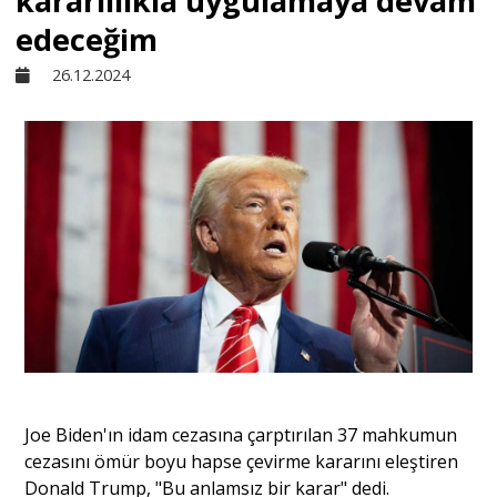
kararlılıkla uygulamaya devam
edeceğim
Sivil Toplum
26.12.2024
Kültür - Sanat
Ekonomi
Dünya
Yorum - Analiz
Söyleşi
Joe Biden'ın idam cezasına çarptırılan 37 mahkumun
cezasını ömür boyu hapse çevirme kararını eleştiren
Donald Trump, "Bu anlamsız
bir
karar" dedi.
Yazı Dizisi