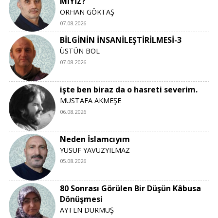
MİYİZ?
ORHAN GÖKTAŞ
07.08.2026
BİLGİNİN İNSANİLEŞTİRİLMESİ-3
ÜSTÜN BOL
07.08.2026
işte ben biraz da o hasreti severim.
MUSTAFA AKMEŞE
06.08.2026
Neden İslamcıyım
YUSUF YAVUZYILMAZ
05.08.2026
80 Sonrası Görülen Bir Düşün Kâbusa
Dönüşmesi
AYTEN DURMUŞ