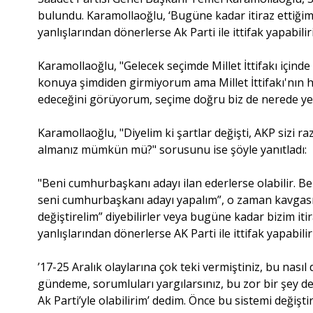
bulundu. Karamollaoğlu, ‘Bugüne kadar itiraz ettiğim
yanlışlarından dönerlerse Ak Parti ile ittifak yapabilir
Karamollaoğlu, "Gelecek seçimde Millet İttifakı için
konuya şimdiden girmiyorum ama Millet İttifakı'nın h
edeceğini görüyorum, seçime doğru biz de nerede yer 
Karamollaoğlu, "Diyelim ki şartlar değişti, AKP sizi ra
almanız mümkün mü?" sorusunu ise şöyle yanıtladı:
"Beni cumhurbaşkanı adayı ilan ederlerse olabilir. B
seni cumhurbaşkanı adayı yapalım”, o zaman kavgasız
değiştirelim” diyebilirler veya bugüne kadar bizim iti
yanlışlarından dönerlerse AK Parti ile ittifak yapabili
’17-25 Aralık olaylarına çok teki vermiştiniz, bu nasıl
gündeme, sorumluları yargılarsınız, bu zor bir şey de
Ak Parti’yle olabilirim’ dedim. Önce bu sistemi değiş