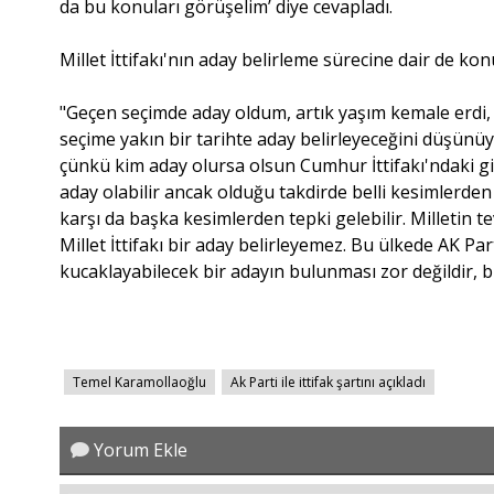
da bu konuları görüşelim’ diye cevapladı.
Millet İttifakı'nın aday belirleme sürecine dair de ko
"Geçen seçimde aday oldum, artık yaşım kemale erdi, 
seçime yakın bir tarihte aday belirleyeceğini düşünü
çünkü kim aday olursa olsun Cumhur İttifakı'ndaki gi
aday olabilir ancak olduğu takdirde belli kesimlerden 
karşı da başka kesimlerden tepki gelebilir. Milletin t
Millet İttifakı bir aday belirleyemez. Bu ülkede AK Par
kucaklayabilecek bir adayın bulunması zor değildir, 
Temel Karamollaoğlu
Ak Parti ile ittifak şartını açıkladı
Yorum Ekle