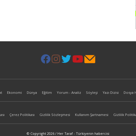
at
Ekonomi
Dünya
Eğitim
Yorum - Analiz
Söyleşi
Yazı Dizisi
Dosya 
ası
Çerez Politikası
Gizlilik Sözleşmesi
Kullanım Şartnamesi
Gizlilik Politik
© Copyright 2026 / Her Taraf - Türkiyenin habercisi