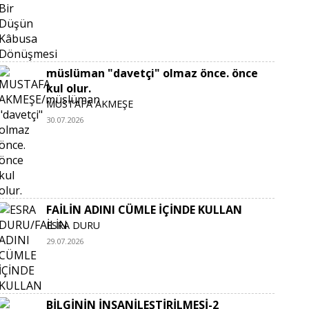
müslüman "davetçi" olmaz önce. önce
kul olur.
MUSTAFA AKMEŞE
30.07.2026
FAİLİN ADINI CÜMLE İÇİNDE KULLAN
ESRA DURU
29.07.2026
BİLGİNİN İNSANİLEŞTİRİLMESİ-2