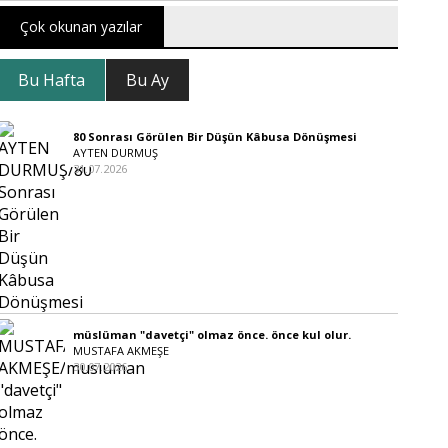
Çok okunan yazılar
Bu Hafta
Bu Ay
80 Sonrası Görülen Bir Düşün Kâbusa Dönüşmesi
AYTEN DURMUŞ
31.07.2026
müslüman "davetçi" olmaz önce. önce kul olur.
MUSTAFA AKMEŞE
30.07.2026