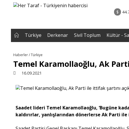
rum - Analiz
02.08.2026 • Yorum - A
ih Biten
• ERZENGİZ: Kaybettiğimiz İç Dünyanın Romanı / D
$
44.
Gazi B
Türkiye
Derkenar
Sivil Toplum
Kültür - S
Haberler / Türkiye
Temel Karamollaoğlu, Ak Parti i
16.09.2021
Saadet lideri Temel Karamollaoğlu, ‘Bugüne kada
kaldırırlar, yanlışlarından dönerlerse Ak Parti ile 
Saadet Partisi Genel Başkanı Temel Karamollaoğlu, 