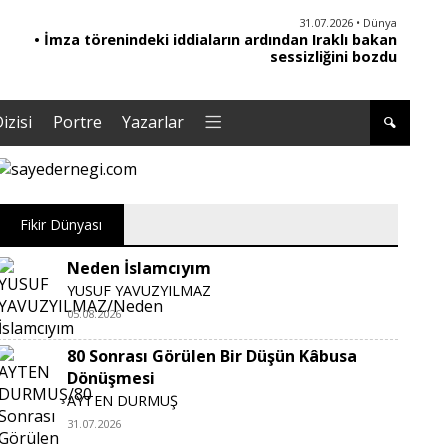
30.07.2026 • Türkiye
31.07.2026 • Dünya
• İmza törenindeki iddiaların ardından Iraklı bakan
• Gelecek Partisi siyasi faaliyetlerini sonlandırdı
sessizliğini bozdu
izisi
Portre
Yazarlar
Fikir Dünyası
Neden İslamcıyım
YUSUF YAVUZYILMAZ
05.08.2026
80 Sonrası Görülen Bir Düşün Kâbusa
Dönüşmesi
AYTEN DURMUŞ
31.07.2026