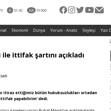
naliz
avut
73
€
51.42
GA
51500
enli
anat
Ekonomi
Dünya
Yorum - Analiz
Söyleşi
Yazı D
le ittifak şartını açıkladı
r itiraz ettiğimiz bütün hukuksuzlukları ortadan
ittifak yapabilirim’ dedi.
Sözcü gazetesi yazarı Ruhat Mengi'ye açıklamalarda