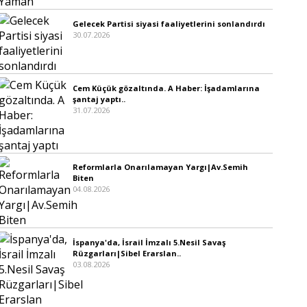
Gelecek Partisi siyasi faaliyetlerini sonlandırdı
30.07.2026
Cem Küçük gözaltında. A Haber: İşadamlarına
şantaj yaptı..
31.07.2026
Reformlarla Onarılamayan Yargı|Av.Semih
Biten
04.08.2026
İspanya'da, İsrail İmzalı 5.Nesil Savaş
Rüzgarları|Sibel Erarslan..
03.08.2026