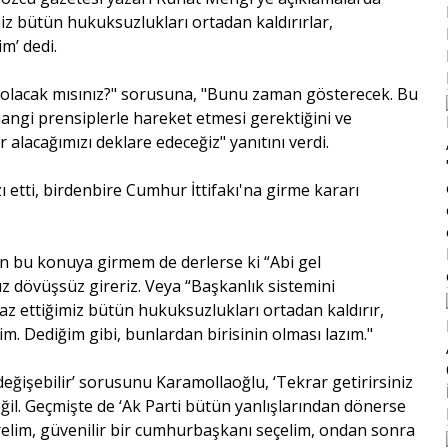
iz bütün hukuksuzlukları ortadan kaldırırlar,
im’ dedi.
de olacak mısınız?" sorusuna, "Bunu zaman gösterecek. Bu
angi prensiplerle hareket etmesi gerektiğini ve
alacağımızı deklare edeceğiz" yanıtını verdi.
zı etti, birdenbire Cumhur İttifakı'na girme kararı
en bu konuya girmem de derlerse ki “Abi gel
 dövüşsüz gireriz. Veya “Başkanlık sistemini
raz ettiğimiz bütün hukuksuzlukları ortadan kaldırır,
rim. Dediğim gibi, bunlardan birisinin olması lazım."
 değişebilir’ sorusunu Karamollaoğlu, ‘Tekrar getirirsiniz
ğil. Geçmişte de ‘Ak Parti bütün yanlışlarından dönerse
tirelim, güvenilir bir cumhurbaşkanı seçelim, ondan sonra