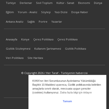
Türkiye
Derkenar
Sivil Toplum
Kültür - Sanat
Ekonomi
Dünya
Eğitim
Yorum - Analiz
Söyleşi
Yazı Dizisi
Dosya Haber
Ankara Analiz
Sağlık
Portre
Yazarlar
Anasayfa
Künye
Çerez Politikası
Çerez Politikası
Gizlilik Sözleşmesi
Kullanım Şartnamesi
Gizlilik Politikası
Veri Politikası
Site Haritası
© Copyright 2026 / Her Taraf - Türkiyenin habercisi
KVKK'nın Veri Sorumlusunun Aydınlatma Yükümlülüğü
bilgi@hertaraf.com
Başlıklı 10.Maddesi uyarınca, Gizlilik politikasında belirtilen
amaçlarla sınırlı olarak, mevzuata uygun çerezler
(cookies) kullanıyoruz.
Daha fazla bilgi için tıklayın
Tamam
ilkizMedya