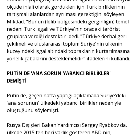
ölçüde ihlali olarak gördükleri için Türk birliklerinin
Portre
tartışmalı alanlardan ayrılması gerektiğini söyleyen
Mikdad, "Bunun (İdlib bölgesindeki gerginliğin) temel
nedeni Türk işgali ve Türkiye'nin oradaki terörist
Yazarlar
gruplara verdiği destektir" dedi. "Türkiye derhal geri
çekilmeli ve uluslararası toplum Suriye'nin ülkenin
kuzeyindeki işgal altındaki toprakların kurtarılmasına
yönelik çabalarını desteklemelidir" ifadelerini kullandı.
Eğitim
PUTİN DE 'ANA SORUN YABANCI BİRLİKLER'
DEMİŞTİ
Dosya Haber
Putin de, geçen hafta yaptığı açıklamada Suriye'deki
Ankara Analiz
'ana sorunun' ülkedeki yabancı birlikler nedeniyle
oluştuğunu söylemişti.
Sağlık
Rusya Dışişleri Bakan Yardımcısı Sergey Ryabkov da,
ülkede 2015'ten beri varlık gösteren ABD'nin,