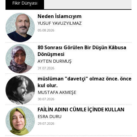
Fikir Dünyası
Neden İslamcıyım
YUSUF YAVUZYILMAZ
05.08.2026
80 Sonrası Görülen Bir Düşün Kâbusa
Dönüşmesi
AYTEN DURMUŞ
31.07.2026
müslüman "davetçi" olmaz önce. önce
kul olur.
MUSTAFA AKMEŞE
30.07.2026
FAİLİN ADINI CÜMLE İÇİNDE KULLAN
ESRA DURU
29.07.2026