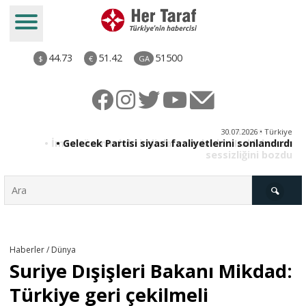
44.73
51.42
51500
$
€
GA
ya
30.07.2026 • Türkiye
an
• Gelecek Partisi siyasi faaliyetlerini sonlandırdı
du
Türkiye
Haberler / Dünya
Suriye Dışişleri Bakanı Mikdad:
Derkenar
Türkiye geri çekilmeli