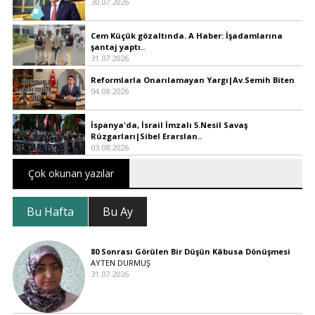
30.07.2026
Cem Küçük gözaltında. A Haber: İşadamlarına
şantaj yaptı..
31.07.2026
Reformlarla Onarılamayan Yargı|Av.Semih Biten
04.08.2026
İspanya'da, İsrail İmzalı 5.Nesil Savaş
Rüzgarları|Sibel Erarslan..
03.08.2026
Çok okunan yazılar
Bu Hafta
Bu Ay
80 Sonrası Görülen Bir Düşün Kâbusa Dönüşmesi
AYTEN DURMUŞ
31.07.2026