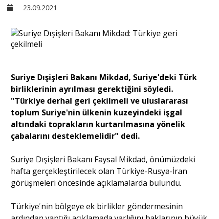
23.09.2021
Sivil Toplum
Kültür - Sanat
Suriye Dışişleri Bakanı Mikdad, Suriye'deki Türk
Ekonomi
birliklerinin ayrılması gerektiğini söyledi.
"Türkiye derhal geri çekilmeli ve uluslararası
Dünya
toplum Suriye'nin ülkenin kuzeyindeki işgal
altındaki toprakların kurtarılmasına yönelik
çabalarını desteklemelidir" dedi.
Yorum - Analiz
Suriye Dışişleri Bakanı Faysal Mikdad, önümüzdeki
hafta gerçekleştirilecek olan Türkiye-Rusya-İran
Söyleşi
görüşmeleri öncesinde açıklamalarda bulundu.
Türkiye'nin bölgeye ek birlikler göndermesinin
Yazı Dizisi
ardından yaptığı açıklamada varlığını haklarının büyük