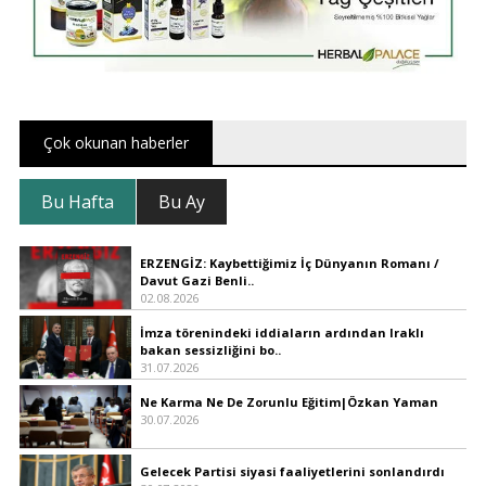
Çok okunan haberler
Bu Hafta
Bu Ay
ERZENGİZ: Kaybettiğimiz İç Dünyanın Romanı /
Davut Gazi Benli..
02.08.2026
İmza törenindeki iddiaların ardından Iraklı
bakan sessizliğini bo..
31.07.2026
Ne Karma Ne De Zorunlu Eğitim|Özkan Yaman
30.07.2026
Gelecek Partisi siyasi faaliyetlerini sonlandırdı