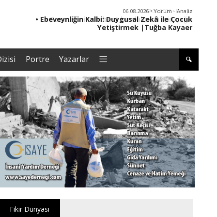
06.08.2026 • Yorum - Analiz
• Ebeveynliğin Kalbi: Duygusal Zekâ ile Çocuk
• '
Yetiştirmek |Tuğba Kayaer
izisi
Portre
Yazarlar
Fikir Dünyası