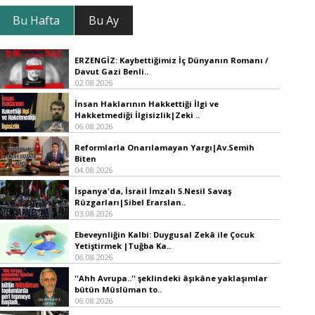
Bu Hafta
Bu Ay
ERZENGİZ: Kaybettiğimiz İç Dünyanın Romanı /
Davut Gazi Benli..
02.08.2026
İnsan Haklarının Hakkettiği İlgi ve
Hakketmediği İlgisizlik|Zeki ..
06.08.2026
Reformlarla Onarılamayan Yargı|Av.Semih
Biten
04.08.2026
İspanya'da, İsrail İmzalı 5.Nesil Savaş
Rüzgarları|Sibel Erarslan..
03.08.2026
Ebeveynliğin Kalbi: Duygusal Zekâ ile Çocuk
Yetiştirmek |Tuğba Ka..
06.08.2026
''Ahh Avrupa..'' şeklindeki âşıkâne yaklaşımlar
bütün Müslüman to..
06.08.2026