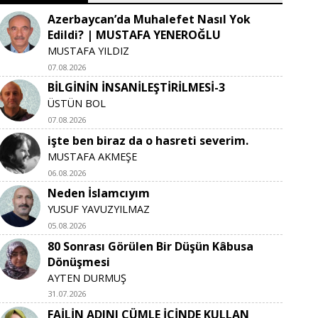
Azerbaycan’da Muhalefet Nasıl Yok
Edildi? | MUSTAFA YENEROĞLU
MUSTAFA YILDIZ
07.08.2026
BİLGİNİN İNSANİLEŞTİRİLMESİ-3
ÜSTÜN BOL
07.08.2026
işte ben biraz da o hasreti severim.
MUSTAFA AKMEŞE
06.08.2026
Neden İslamcıyım
YUSUF YAVUZYILMAZ
05.08.2026
80 Sonrası Görülen Bir Düşün Kâbusa
Dönüşmesi
AYTEN DURMUŞ
31.07.2026
FAİLİN ADINI CÜMLE İÇİNDE KULLAN