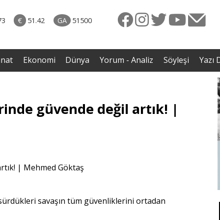
rkiye
07.08.2026 • Dünya
ttı!
• Gannuşi'nin serbest bırakılması için çağrı
73
€
51.42
GA
51500
irdi
anat
Ekonomi
Dünya
Yorum - Analiz
Söyleşi
Yazı D
rinde güvende değil artık! |
ürdükleri savaşın tüm güvenliklerini ortadan