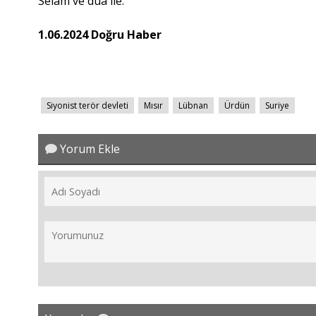
Selam ve dua ile.
1.06.2024 Doğru Haber
Siyonist terör devleti
Mısır
Lübnan
Ürdün
Suriye
Yorum Ekle