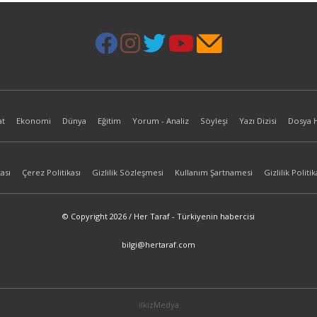
at
Ekonomi
Dünya
Eğitim
Yorum - Analiz
Söyleşi
Yazı Dizisi
Dosya 
ası
Çerez Politikası
Gizlilik Sözleşmesi
Kullanım Şartnamesi
Gizlilik Politik
© Copyright 2026 / Her Taraf - Türkiyenin habercisi
bilgi@hertaraf.com
ilkizMedya