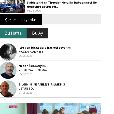
Sırbistan’dan Theodor Herzl’in babaannesi ile
dedesine devlet tör..
06.08.2026
Çok okunan yazılar
Bu Hafta
Bu Ay
işte ben biraz da o hasreti severim.
MUSTAFA AKMEŞE
06.08.2026
Neden İslamcıyım
YUSUF YAVUZYILMAZ
05.08.2026
BİLGİNİN İNSANİLEŞTİRİLMESİ-3
ÜSTÜN BOL
07.08.2026