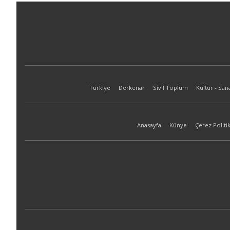
Türkiye
Derkenar
Sivil Toplum
Kültür - San
Anasayfa
Künye
Çerez Politik