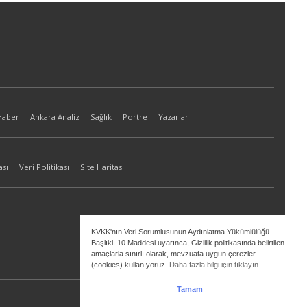
Haber
Ankara Analiz
Sağlık
Portre
Yazarlar
ası
Veri Politikası
Site Haritası
KVKK'nın Veri Sorumlusunun Aydınlatma Yükümlülüğü
Başlıklı 10.Maddesi uyarınca, Gizlilik politikasında belirtilen
amaçlarla sınırlı olarak, mevzuata uygun çerezler
(cookies) kullanıyoruz.
Daha fazla bilgi için tıklayın
Tamam