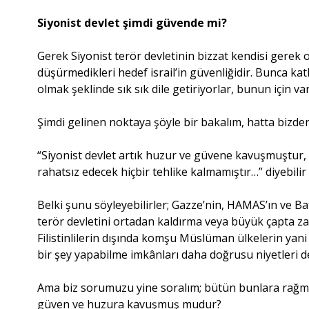
Siyonist devlet şimdi güvende mi?
Gerek Siyonist terör devletinin bizzat kendisi gerek
düşürmedikleri hedef israil’in güvenliğidir. Bunca k
olmak şeklinde sık sık dile getiriyorlar, bunun için var
Şimdi gelinen noktaya şöyle bir bakalım, hatta bizde
“Siyonist devlet artık huzur ve güvene kavuşmuştur, 
rahatsız edecek hiçbir tehlike kalmamıştır…” diyebilir
Belki şunu söyleyebilirler; Gazze’nin, HAMAS’ın ve Bat
terör devletini ortadan kaldırma veya büyük çapta 
Filistinlilerin dışında komşu Müslüman ülkelerin yani
bir şey yapabilme imkânları daha doğrusu niyetleri
Ama biz sorumuzu yine soralım; bütün bunlara rağmen
güven ve huzura kavuşmuş mudur?