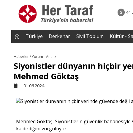
rum - Analiz
07.08.2026 • Tü
Edildi? |
• Türkiye, Pakistan ve Suudi Arabistan imzayı a
$
44.
NEROĞLU
Mekke Anlaşması yürürlüğe g
Türkiye
Derkenar
Sivil Toplum
Kültür - S
Haberler / Yorum - Analiz
Siyonistler dünyanın hiçbir ye
Mehmed Göktaş
01.06.2024
Mehmed Göktaş, Siyonistlerin güvenlik bahanesiyle s
kaldırdığını vurguluyor.