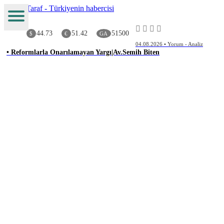
44.73
51.42
51500
$
€
GA
04.08.2026 • Yorum - Analiz
• Reformlarla Onarılamayan Yargı|Av.Semih Biten