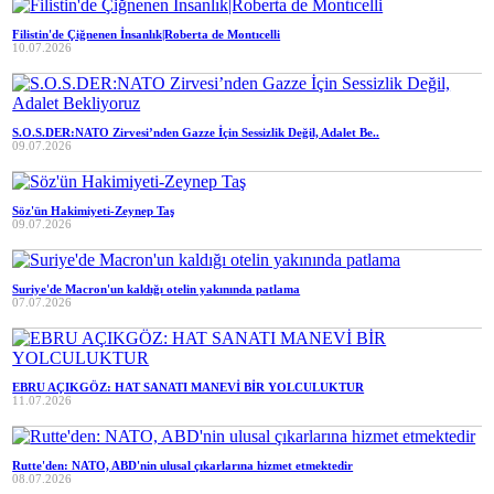
Filistin'de Çiğnenen İnsanlık|Roberta de Montıcelli
10.07.2026
S.O.S.DER:NATO Zirvesi’nden Gazze İçin Sessizlik Değil, Adalet Be..
09.07.2026
Söz'ün Hakimiyeti-Zeynep Taş
09.07.2026
Suriye'de Macron'un kaldığı otelin yakınında patlama
07.07.2026
EBRU AÇIKGÖZ: HAT SANATI MANEVİ BİR YOLCULUKTUR
11.07.2026
Rutte'den: NATO, ABD'nin ulusal çıkarlarına hizmet etmektedir
08.07.2026