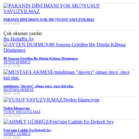
PARANIN DİNİ İMANI YOK MU?|YUSUF YAVUZYILMAZ
14.07.2026
Çok okunan yazılar
Bu Hafta
Bu Ay
80 Sonrası Görülen Bir Düşün Kâbusa Dönüşmesi
AYTEN DURMUŞ
31.07.2026
müslüman "davetçi" olmaz önce. önce kul olur.
MUSTAFA AKMEŞE
30.07.2026
Neden İslamcıyım
YUSUF YAVUZYILMAZ
05.08.2026
Fetö'nün Çaldığı En Değerli Şey
AHMET GÜRBÜZ
13.07.2026