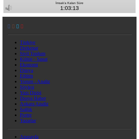
Türkiye
Derkenar
Sivil Toplum
Kültür - Sanat
Ekonomi
Dünya
Eğitim
Yorum - Analiz
Söyleşi
Yazı Dizisi
Dosya Haber
Ankara Analiz
Sağlık
Portre
Yazarlar
Anasayfa