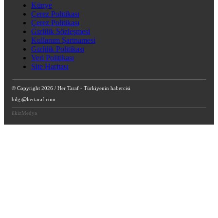
Künye
Çerez Politikası
Çerez Politikası
Gizlilik Sözleşmesi
Kullanım Şartnamesi
Gizlilik Politikası
Veri Politikası
Site Haritası
© Copyright 2026 / Her Taraf - Türkiyenin habercisi
bilgi@hertaraf.com
ilkizMedya