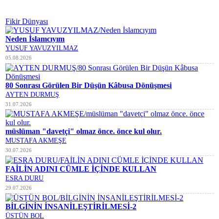
Fikir Dünyası
Neden İslamcıyım
YUSUF YAVUZYILMAZ
05.08.2026
80 Sonrası Görülen Bir Düşün Kâbusa Dönüşmesi
AYTEN DURMUŞ
31.07.2026
müslüman "davetçi" olmaz önce. önce kul olur.
MUSTAFA AKMEŞE
30.07.2026
FAİLİN ADINI CÜMLE İÇİNDE KULLAN
ESRA DURU
29.07.2026
BİLGİNİN İNSANİLEŞTİRİLMESİ-2
ÜSTÜN BOL