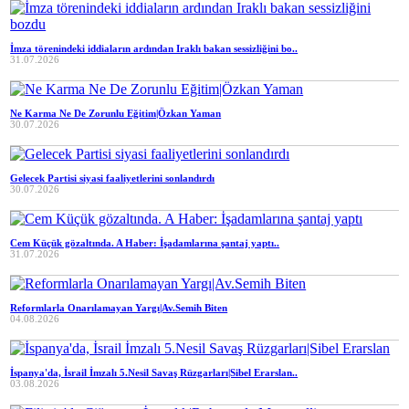
İmza törenindeki iddiaların ardından Iraklı bakan sessizliğini bo..
31.07.2026
Ne Karma Ne De Zorunlu Eğitim|Özkan Yaman
30.07.2026
Gelecek Partisi siyasi faaliyetlerini sonlandırdı
30.07.2026
Cem Küçük gözaltında. A Haber: İşadamlarına şantaj yaptı..
31.07.2026
Reformlarla Onarılamayan Yargı|Av.Semih Biten
04.08.2026
İspanya'da, İsrail İmzalı 5.Nesil Savaş Rüzgarları|Sibel Erarslan..
03.08.2026