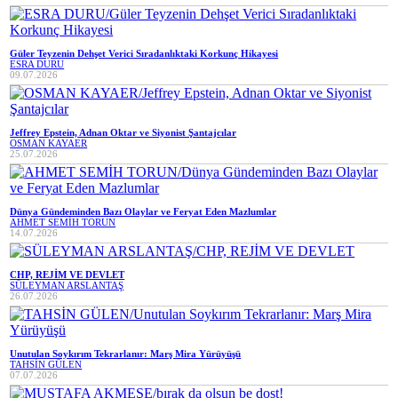
Güler Teyzenin Dehşet Verici Sıradanlıktaki Korkunç Hikayesi
ESRA DURU
09.07.2026
Jeffrey Epstein, Adnan Oktar ve Siyonist Şantajcılar
OSMAN KAYAER
25.07.2026
Dünya Gündeminden Bazı Olaylar ve Feryat Eden Mazlumlar
AHMET SEMİH TORUN
14.07.2026
CHP, REJİM VE DEVLET
SÜLEYMAN ARSLANTAŞ
26.07.2026
Unutulan Soykırım Tekrarlanır: Marş Mira Yürüyüşü
TAHSİN GÜLEN
07.07.2026