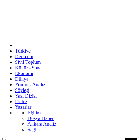
Türkiye
Derkenar
Sivil Toplum
Kültür - Sanat
Ekonomi
Dünya
Yorum - Analiz
Söyleşi
Yazı Dizisi
Portre
Yazarlar
Eğitim
Dosya Haber
Ankara Analiz
Sağlık