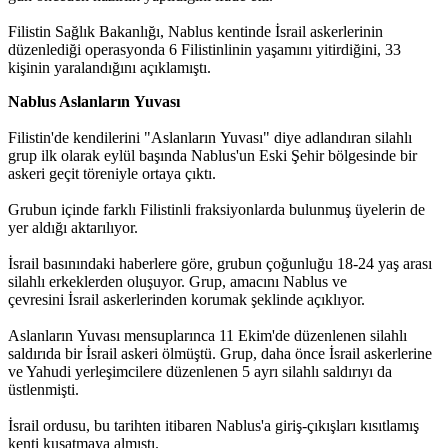
Filistin Sağlık Bakanlığı, Nablus kentinde İsrail askerlerinin
düzenlediği operasyonda 6 Filistinlinin yaşamını yitirdiğini, 33
kişinin yaralandığını açıklamıştı.
Nablus Aslanların Yuvası
Filistin'de kendilerini "Aslanların Yuvası" diye adlandıran silahlı
grup ilk olarak eylül başında Nablus'un Eski Şehir bölgesinde bir
askeri geçit töreniyle ortaya çıktı.
Grubun içinde farklı Filistinli fraksiyonlarda bulunmuş üyelerin de
yer aldığı aktarılıyor.
İsrail basınındaki haberlere göre, grubun çoğunluğu 18-24 yaş arası
silahlı erkeklerden oluşuyor. Grup, amacını Nablus ve
çevresini İsrail askerlerinden korumak şeklinde açıklıyor.
Aslanların Yuvası mensuplarınca 11 Ekim'de düzenlenen silahlı
saldırıda bir İsrail askeri ölmüştü. Grup, daha önce İsrail askerlerine
ve Yahudi yerleşimcilere düzenlenen 5 ayrı silahlı saldırıyı da
üstlenmişti.
İsrail ordusu, bu tarihten itibaren Nablus'a giriş-çıkışları kısıtlamış
kenti kuşatmaya almıştı.