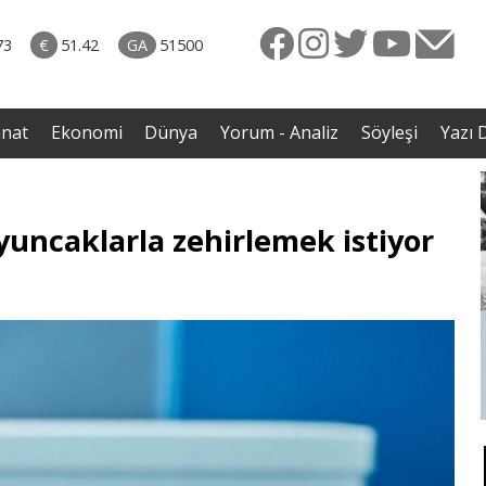
rkiye
ttı!
73
€
51.42
GA
51500
irdi
anat
Ekonomi
Dünya
Yorum - Analiz
Söyleşi
Yazı D
yuncaklarla zehirlemek istiyor