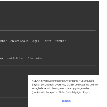
Haber
Ankara Analiz
Sağlık
Portre
Yazarlar
ası
Veri Politikası
Site Haritası
KVKK'nın Veri Sorumlusunun Aydınlatma Yükümlülüğü
Başlıklı 10.Maddesi uyarınca, Gizlilik politikasında belirtilen
amaçlarla sınırlı olarak, mevzuata uygun çerezler
(cookies) kullanıyoruz.
Daha fazla bilgi için tıklayın
Tamam