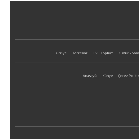
Türkiye
Derkenar
Sivil Toplum
Kültür - San
Anasayfa
Künye
Çerez Politik