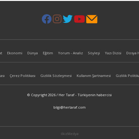
at
Ekonomi
Dünya
Eğitim
Yorum - Analiz
Söyleşi
Yazı Dizisi
Dosya 
ası
Çerez Politikası
Gizlilik Sözleşmesi
Kullanım Şartnamesi
Gizlilik Politik
© Copyright 2026 / Her Taraf - Türkiyenin habercisi
bilgi@hertaraf.com
ilkizMedya