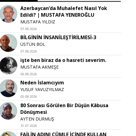
Azerbaycan’da Muhalefet Nasıl Yok
Edildi? | MUSTAFA YENEROĞLU
MUSTAFA YILDIZ
07.08.2026
BİLGİNİN İNSANİLEŞTİRİLMESİ-3
ÜSTÜN BOL
07.08.2026
işte ben biraz da o hasreti severim.
MUSTAFA AKMEŞE
06.08.2026
Neden İslamcıyım
YUSUF YAVUZYILMAZ
05.08.2026
80 Sonrası Görülen Bir Düşün Kâbusa
Dönüşmesi
AYTEN DURMUŞ
31.07.2026
FAİLİN ADINI CÜMLE İÇİNDE KULLAN