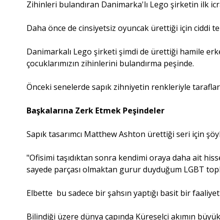
Zihinleri bulandıran Danimarka'lı Lego şirketin ilk icr
Daha önce de cinsiyetsiz oyuncak ürettiği için ciddi te
Danimarkalı Lego şirketi şimdi de ürettiği hamile er
çocuklarımızın zihinlerini bulandırma peşinde.
Önceki senelerde sapık zihniyetin renkleriyle taraflar
Başkalarına Zerk Etmek Peşindeler
Sapık tasarımcı Matthew Ashton ürettiği seri için şöyl
"Ofisimi taşıdıktan sonra kendimi oraya daha ait his
sayede parçası olmaktan gurur duyduğum LGBT toplumu
Elbette bu sadece bir şahsın yaptığı basit bir faaliyet
Bilindiği üzere dünya çapında Küreselci akımın büyük p