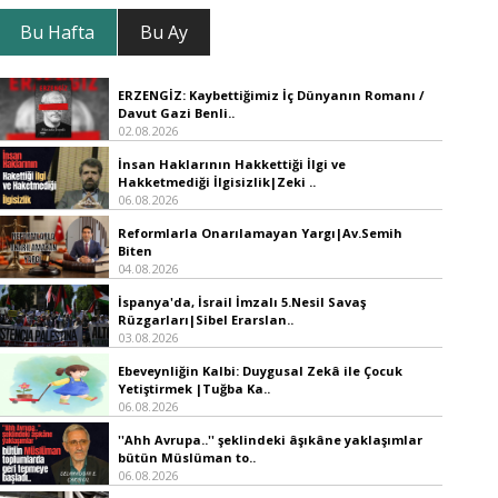
Bu Hafta
Bu Ay
ERZENGİZ: Kaybettiğimiz İç Dünyanın Romanı /
Davut Gazi Benli..
02.08.2026
İnsan Haklarının Hakkettiği İlgi ve
Hakketmediği İlgisizlik|Zeki ..
06.08.2026
Reformlarla Onarılamayan Yargı|Av.Semih
Biten
04.08.2026
İspanya'da, İsrail İmzalı 5.Nesil Savaş
Rüzgarları|Sibel Erarslan..
03.08.2026
Ebeveynliğin Kalbi: Duygusal Zekâ ile Çocuk
Yetiştirmek |Tuğba Ka..
06.08.2026
''Ahh Avrupa..'' şeklindeki âşıkâne yaklaşımlar
bütün Müslüman to..
06.08.2026