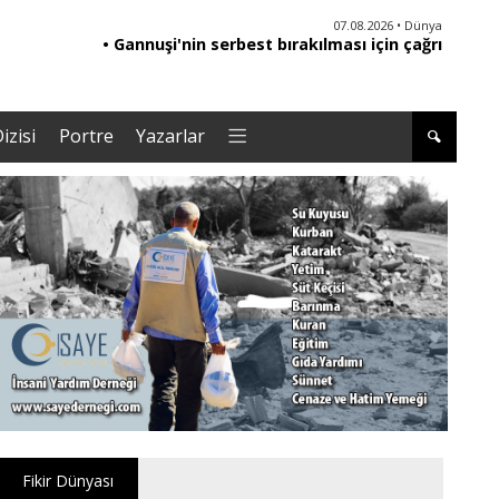
06.08.2026 • Yorum - Analiz
07.08.2026 • Dünya
• Ebeveynliğin Kalbi: Duygusal Zekâ ile Çocuk
• Gannuşi'nin serbest bırakılması için çağrı
• '
Yetiştirmek |Tuğba Kayaer
izisi
Portre
Yazarlar
Fikir Dünyası