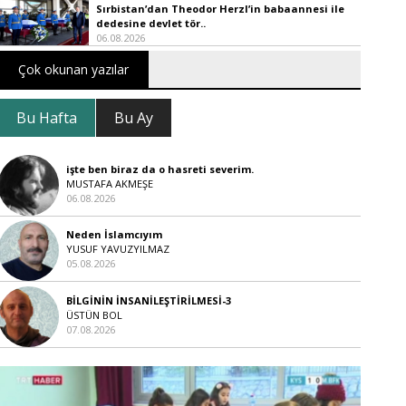
Sırbistan’dan Theodor Herzl’in babaannesi ile
dedesine devlet tör..
06.08.2026
Çok okunan yazılar
Bu Hafta
Bu Ay
işte ben biraz da o hasreti severim.
MUSTAFA AKMEŞE
06.08.2026
Neden İslamcıyım
YUSUF YAVUZYILMAZ
05.08.2026
BİLGİNİN İNSANİLEŞTİRİLMESİ-3
ÜSTÜN BOL
07.08.2026