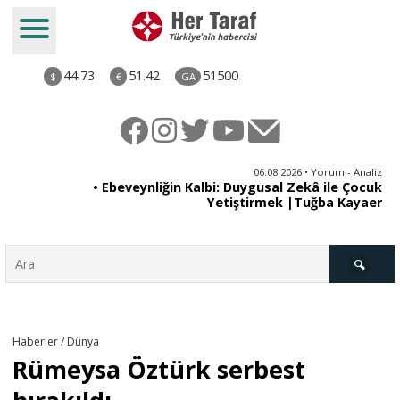
44.73
51.42
51500
$
€
GA
ya
06.08.2026 • Yorum - Analiz
rı
• Ebeveynliğin Kalbi: Duygusal Zekâ ile Çocuk
Yetiştirmek |Tuğba Kayaer
Türkiye
Haberler / Dünya
Rümeysa Öztürk serbest
Derkenar