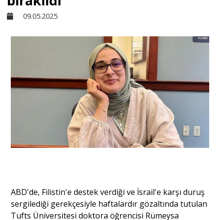
bırakıldı
09.05.2025
Sivil Toplum
Kültür - Sanat
Ekonomi
Dünya
Yorum - Analiz
Söyleşi
ABD'de, Filistin'e destek verdiği ve İsrail'e karşı duruş
sergilediği gerekçesiyle haftalardır gözaltında tutulan
Tufts Üniversitesi doktora öğrencisi Rümeysa
Yazı Dizisi