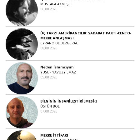
MUSTAFA AKMEŞE
06.08.2026
ÜÇ TARZI AMERİKANCILIK: SADABAT PAKTI-CENTO-
MEKKE ANLAŞMASI
CYRANO DE BERGERAC
08.08.2026
Neden İslamcıyım
YUSUF YAVUZYILMAZ
05.08.2026
BİLGİNİN İNSANİLEŞTİRİLMESİ-3
ÜSTÜN BOL
07.08.2026
MEKKE İTTİFAKI