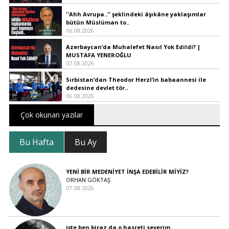
''Ahh Avrupa..'' şeklindeki âşıkâne yaklaşımlar
bütün Müslüman to..
06.08.2026
Azerbaycan’da Muhalefet Nasıl Yok Edildi? |
MUSTAFA YENEROĞLU
07.08.2026
Sırbistan’dan Theodor Herzl’in babaannesi ile
dedesine devlet tör..
06.08.2026
Çok okunan yazılar
Bu Hafta
Bu Ay
YENİ BİR MEDENİYET İNŞA EDEBİLİR MİYİZ?
ORHAN GÖKTAŞ
07.08.2026
işte ben biraz da o hasreti severim.