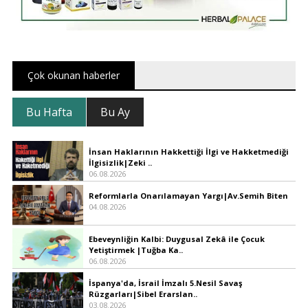
Çok okunan haberler
Bu Hafta
Bu Ay
İnsan Haklarının Hakkettiği İlgi ve Hakketmediği
İlgisizlik|Zeki ..
06.08.2026
Reformlarla Onarılamayan Yargı|Av.Semih Biten
04.08.2026
Ebeveynliğin Kalbi: Duygusal Zekâ ile Çocuk
Yetiştirmek |Tuğba Ka..
06.08.2026
İspanya'da, İsrail İmzalı 5.Nesil Savaş
Rüzgarları|Sibel Erarslan..
03.08.2026