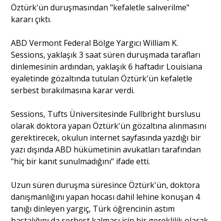
Öztürk'ün duruşmasından "kefaletle salıverilme"
kararı çıktı.
Portre
ABD Vermont Federal Bölge Yargıcı William K.
Sessions, yaklaşık 3 saat süren duruşmada tarafları
Yazarlar
dinlemesinin ardından, yaklaşık 6 haftadır Louisiana
eyaletinde gözaltında tutulan Öztürk'ün kefaletle
serbest bırakılmasına karar verdi.
Sessions, Tufts Üniversitesinde Fullbright burslusu
Eğitim
olarak doktora yapan Öztürk'ün gözaltına alınmasını
gerektirecek, okulun internet sayfasında yazdığı bir
Dosya Haber
yazı dışında ABD hükümetinin avukatları tarafından
"hiç bir kanıt sunulmadığını" ifade etti.
Ankara Analiz
Uzun süren duruşma süresince Öztürk'ün, doktora
Sağlık
danışmanlığını yapan hocası dahil lehine konuşan 4
tanığı dinleyen yargıç, Türk öğrencinin astım
hastalığını da serbest kalması için bir gereklilik olarak