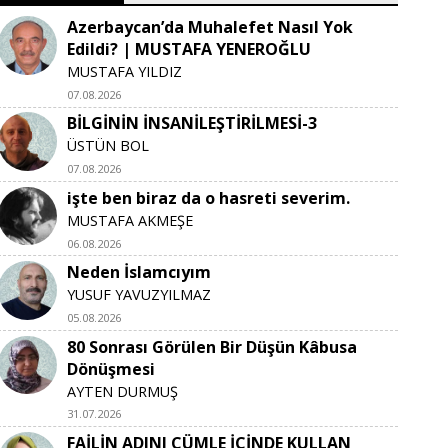
Azerbaycan’da Muhalefet Nasıl Yok
Edildi? | MUSTAFA YENEROĞLU
MUSTAFA YILDIZ
07.08.2026
BİLGİNİN İNSANİLEŞTİRİLMESİ-3
ÜSTÜN BOL
07.08.2026
işte ben biraz da o hasreti severim.
MUSTAFA AKMEŞE
06.08.2026
Neden İslamcıyım
YUSUF YAVUZYILMAZ
05.08.2026
80 Sonrası Görülen Bir Düşün Kâbusa
Dönüşmesi
AYTEN DURMUŞ
31.07.2026
FAİLİN ADINI CÜMLE İÇİNDE KULLAN