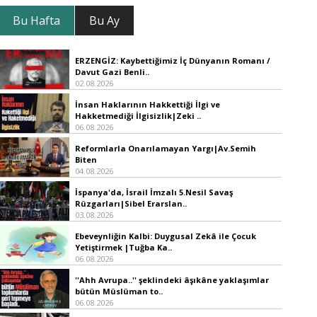
Bu Hafta
Bu Ay
ERZENGİZ: Kaybettiğimiz İç Dünyanın Romanı /
Davut Gazi Benli..
02.08.2026
İnsan Haklarının Hakkettiği İlgi ve
Hakketmediği İlgisizlik|Zeki ..
06.08.2026
Reformlarla Onarılamayan Yargı|Av.Semih
Biten
04.08.2026
İspanya'da, İsrail İmzalı 5.Nesil Savaş
Rüzgarları|Sibel Erarslan..
03.08.2026
Ebeveynliğin Kalbi: Duygusal Zekâ ile Çocuk
Yetiştirmek |Tuğba Ka..
06.08.2026
''Ahh Avrupa..'' şeklindeki âşıkâne yaklaşımlar
bütün Müslüman to..
06.08.2026