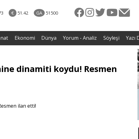
rkiye
07.08.2026 • Dünya
ttı!
• Gannuşi'nin serbest bırakılması için çağrı
73
€
51.42
GA
51500
irdi
anat
Ekonomi
Dünya
Yorum - Analiz
Söyleşi
Yazı D
mine dinamiti koydu! Resmen