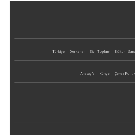
Türkiye
Derkenar
Sivil Toplum
Kültür - San
Anasayfa
Künye
Çerez Politik