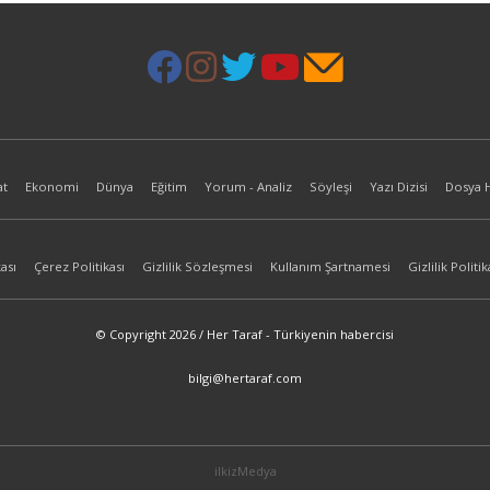
at
Ekonomi
Dünya
Eğitim
Yorum - Analiz
Söyleşi
Yazı Dizisi
Dosya 
ası
Çerez Politikası
Gizlilik Sözleşmesi
Kullanım Şartnamesi
Gizlilik Politik
© Copyright 2026 / Her Taraf - Türkiyenin habercisi
bilgi@hertaraf.com
ilkizMedya