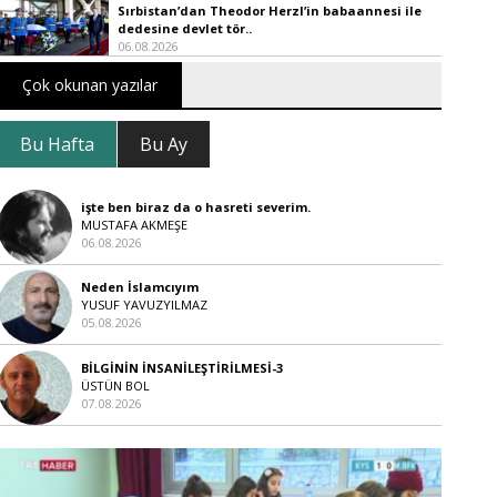
Sırbistan’dan Theodor Herzl’in babaannesi ile
dedesine devlet tör..
06.08.2026
Çok okunan yazılar
Bu Hafta
Bu Ay
işte ben biraz da o hasreti severim.
MUSTAFA AKMEŞE
06.08.2026
Neden İslamcıyım
YUSUF YAVUZYILMAZ
05.08.2026
BİLGİNİN İNSANİLEŞTİRİLMESİ-3
ÜSTÜN BOL
07.08.2026