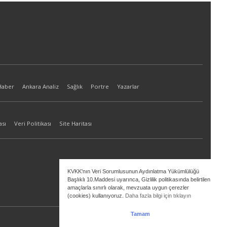
Haber
Ankara Analiz
Sağlık
Portre
Yazarlar
ası
Veri Politikası
Site Haritası
KVKK'nın Veri Sorumlusunun Aydınlatma Yükümlülüğü
Başlıklı 10.Maddesi uyarınca, Gizlilik politikasında belirtilen
amaçlarla sınırlı olarak, mevzuata uygun çerezler
(cookies) kullanıyoruz.
Daha fazla bilgi için tıklayın
Tamam