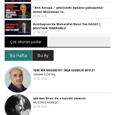
''Ahh Avrupa..'' şeklindeki âşıkâne yaklaşımlar
bütün Müslüman to..
06.08.2026
Azerbaycan’da Muhalefet Nasıl Yok Edildi? |
MUSTAFA YENEROĞLU
07.08.2026
Çok okunan yazılar
Bu Hafta
Bu Ay
YENİ BİR MEDENİYET İNŞA EDEBİLİR MİYİZ?
ORHAN GÖKTAŞ
07.08.2026
işte ben biraz da o hasreti severim.
MUSTAFA AKMEŞE
06.08.2026