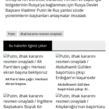
bölgelerinin Rusya'ya bağlanması için Rusya Devlet
Başkanı Vladimir Putin ile Rus yanlısı sözde
Portre
yönetimlerin başkanları anlaşmalar imzaladı.
Yazarlar
Putin
ilhak kararını resmen onayladı
Bu haberler ilginizi çeker
Eğitim
Dosya Haber
AK Parti'den çağrı: Herkesi
Ankara Analiz
ekran başına..
Abdulhamit Gül’den
başörtüsü çıkışı: Er..
Sağlık