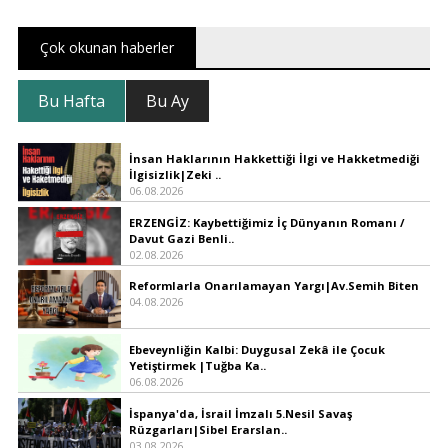
Çok okunan haberler
Bu Hafta
Bu Ay
İnsan Haklarının Hakkettiği İlgi ve Hakketmediği
İlgisizlik|Zeki ..
06.08.2026
ERZENGİZ: Kaybettiğimiz İç Dünyanın Romanı /
Davut Gazi Benli..
02.08.2026
Reformlarla Onarılamayan Yargı|Av.Semih Biten
04.08.2026
Ebeveynliğin Kalbi: Duygusal Zekâ ile Çocuk
Yetiştirmek |Tuğba Ka..
06.08.2026
İspanya'da, İsrail İmzalı 5.Nesil Savaş
Rüzgarları|Sibel Erarslan..
03.08.2026