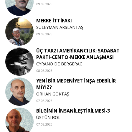
09.08.2026
MEKKE İTTİFAKI
SÜLEYMAN ARSLANTAŞ
09.08.2026
ÜÇ TARZI AMERİKANCILIK: SADABAT
PAKTI-CENTO-MEKKE ANLAŞMASI
CYRANO DE BERGERAC
08.08.2026
YENİ BİR MEDENİYET İNŞA EDEBİLİR
MİYİZ?
ORHAN GÖKTAŞ
07.08.2026
BİLGİNİN İNSANİLEŞTİRİLMESİ-3
ÜSTÜN BOL
07.08.2026