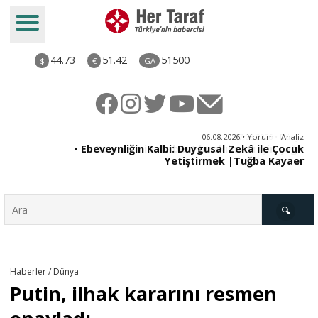
44.73
51.42
51500
$
€
GA
ya
06.08.2026 • Yorum - Analiz
rı
• Ebeveynliğin Kalbi: Duygusal Zekâ ile Çocuk
Yetiştirmek |Tuğba Kayaer
Türkiye
Haberler / Dünya
Putin, ilhak kararını resmen
Derkenar