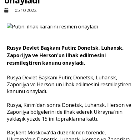
onayladı
05.10.2022
Sivil Toplum
Kültür - Sanat
Rusya Devlet Başkanı Putin; Donetsk, Luhansk,
Zaporijya ve Herson'un ilhak edilmesini
Ekonomi
resmileştiren kanunu onayladı.
Dünya
Rusya Devlet Başkanı Putin; Donetsk, Luhansk,
Zaporijya ve Herson'un ilhak edilmesini resmileştiren
kanunu onayladı.
Yorum - Analiz
Rusya, Kırım'dan sonra Donetsk, Luhansk, Herson ve
Zaporijya bölgelerini de ilhak ederek Ukrayna'nın
Söyleşi
yaklaşık yüzde 15'ini topraklarına kattı.
Başkent Moskova'da düzenlenen törende,
Yazı Dizisi
Ukrayna'nın Donetsk, Luhansk, Herson ve Zaporijya