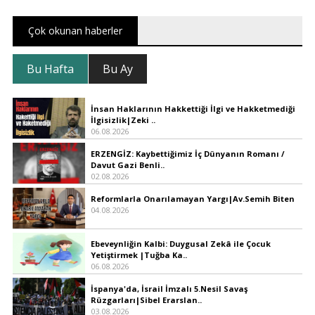
Çok okunan haberler
Bu Hafta
Bu Ay
İnsan Haklarının Hakkettiği İlgi ve Hakketmediği
İlgisizlik|Zeki ..
06.08.2026
ERZENGİZ: Kaybettiğimiz İç Dünyanın Romanı /
Davut Gazi Benli..
02.08.2026
Reformlarla Onarılamayan Yargı|Av.Semih Biten
04.08.2026
Ebeveynliğin Kalbi: Duygusal Zekâ ile Çocuk
Yetiştirmek |Tuğba Ka..
06.08.2026
İspanya'da, İsrail İmzalı 5.Nesil Savaş
Rüzgarları|Sibel Erarslan..
03.08.2026