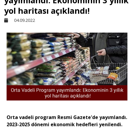
yayımlandı: Ekonominin 3 yıllık
yol haritası açıklandı!
Sivil Toplum
04.09.2022
Kültür - Sanat
Ekonomi
Dünya
Yorum - Analiz
Söyleşi
Orta vadeli program Resmi Gazete'de yayımlandı.
2023-2025 dönemi ekonomik hedefleri yenilendi.
Yazı Dizisi