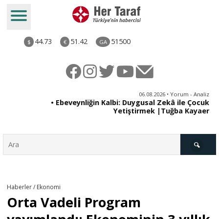
44.73
51.42
51500
$
€
GA
ya
06.08.2026 • Yorum - Analiz
rı
• Ebeveynliğin Kalbi: Duygusal Zekâ ile Çocuk
Yetiştirmek |Tuğba Kayaer
Türkiye
Haberler / Ekonomi
Orta Vadeli Program
Derkenar