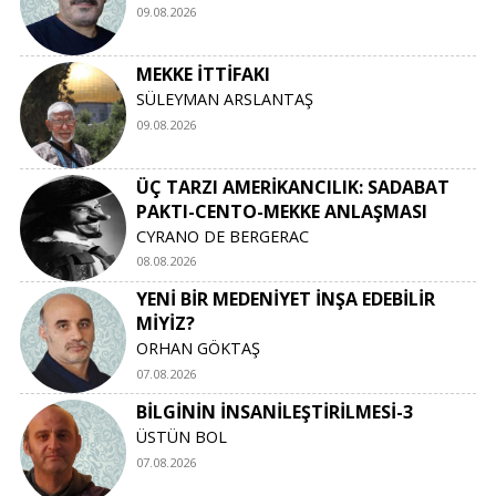
09.08.2026
MEKKE İTTİFAKI
SÜLEYMAN ARSLANTAŞ
09.08.2026
ÜÇ TARZI AMERİKANCILIK: SADABAT
PAKTI-CENTO-MEKKE ANLAŞMASI
CYRANO DE BERGERAC
08.08.2026
YENİ BİR MEDENİYET İNŞA EDEBİLİR
MİYİZ?
ORHAN GÖKTAŞ
07.08.2026
BİLGİNİN İNSANİLEŞTİRİLMESİ-3
ÜSTÜN BOL
07.08.2026