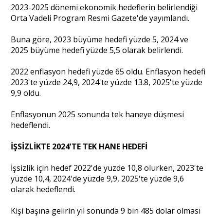
2023-2025 dönemi ekonomik hedeflerin belirlendiği
Orta Vadeli Program Resmi Gazete'de yayımlandı.
Portre
Buna göre, 2023 büyüme hedefi yüzde 5, 2024 ve
2025 büyüme hedefi yüzde 5,5 olarak belirlendi.
Yazarlar
2022 enflasyon hedefi yüzde 65 oldu. Enflasyon hedefi
2023'te yüzde 24,9, 2024'te yüzde 13.8, 2025'te yüzde
9,9 oldu.
Enflasyonun 2025 sonunda tek haneye düşmesi
Eğitim
hedeflendi.
Dosya Haber
İŞSİZLİKTE 2024'TE TEK HANE HEDEFİ
Ankara Analiz
İşsizlik için hedef 2022'de yuzde 10,8 olurken, 2023'te
yüzde 10,4, 2024'de yüzde 9,9, 2025'te yüzde 9,6
Sağlık
olarak hedeflendi.
Kişi başına gelirin yıl sonunda 9 bin 485 dolar olması