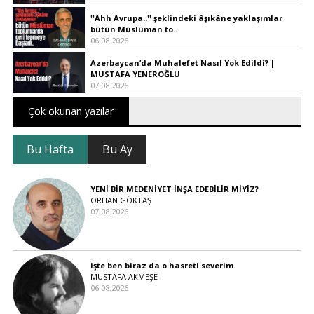
''Ahh Avrupa..'' şeklindeki âşıkâne yaklaşımlar
bütün Müslüman to..
06.08.2026
Azerbaycan’da Muhalefet Nasıl Yok Edildi? |
MUSTAFA YENEROĞLU
07.08.2026
Çok okunan yazılar
Bu Hafta
Bu Ay
YENİ BİR MEDENİYET İNŞA EDEBİLİR MİYİZ?
ORHAN GÖKTAŞ
07.08.2026
işte ben biraz da o hasreti severim.
MUSTAFA AKMEŞE
06.08.2026