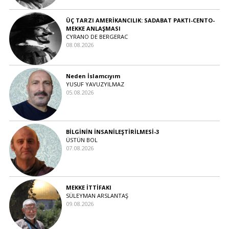
ÜÇ TARZI AMERİKANCILIK: SADABAT PAKTI-CENTO-
MEKKE ANLAŞMASI
CYRANO DE BERGERAC
08.08.2026
Neden İslamcıyım
YUSUF YAVUZYILMAZ
05.08.2026
BİLGİNİN İNSANİLEŞTİRİLMESİ-3
ÜSTÜN BOL
07.08.2026
MEKKE İTTİFAKI
SÜLEYMAN ARSLANTAŞ
09.08.2026