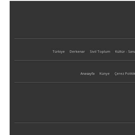
Türkiye
Derkenar
Sivil Toplum
Kültür - San
Anasayfa
Künye
Çerez Politik