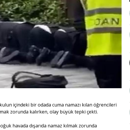
en, okulun içindeki bir odada cuma namazı kılan öğrencileri
lmak zorunda kalırken, olay büyük tepki çekti.
 soğuk havada dışarıda namaz kılmak zorunda