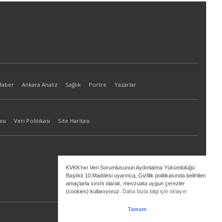
Haber
Ankara Analiz
Sağlık
Portre
Yazarlar
ası
Veri Politikası
Site Haritası
KVKK'nın Veri Sorumlusunun Aydınlatma Yükümlülüğü
Başlıklı 10.Maddesi uyarınca, Gizlilik politikasında belirtilen
amaçlarla sınırlı olarak, mevzuata uygun çerezler
(cookies) kullanıyoruz.
Daha fazla bilgi için tıklayın
Tamam