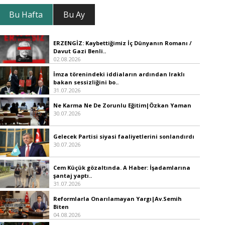
Bu Hafta
Bu Ay
ERZENGİZ: Kaybettiğimiz İç Dünyanın Romanı /
Davut Gazi Benli..
02.08.2026
İmza törenindeki iddiaların ardından Iraklı
bakan sessizliğini bo..
31.07.2026
Ne Karma Ne De Zorunlu Eğitim|Özkan Yaman
30.07.2026
Gelecek Partisi siyasi faaliyetlerini sonlandırdı
30.07.2026
Cem Küçük gözaltında. A Haber: İşadamlarına
şantaj yaptı..
31.07.2026
Reformlarla Onarılamayan Yargı|Av.Semih
Biten
04.08.2026