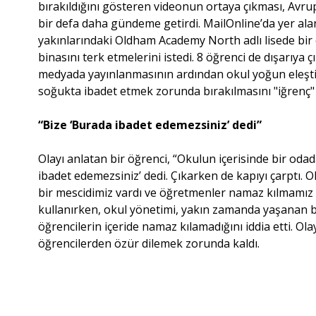
bırakıldığını gösteren videonun ortaya çıkması, Av
bir defa daha gündeme getirdi. MailOnline’da yer ala
yakınlarındaki Oldham Academy North adlı lisede bir
binasını terk etmelerini istedi. 8 öğrenci de dışarıya
medyada yayınlanmasının ardından okul yoğun eleştiril
soğukta ibadet etmek zorunda bırakılmasını "iğrenç" 
“Bize ‘Burada ibadet edemezsiniz’ dedi”
Olayı anlatan bir öğrenci, “Okulun içerisinde bir od
ibadet edemezsiniz’ dedi. Çıkarken de kapıyı çarptı.
bir mescidimiz vardı ve öğretmenler namaz kılmamız i
kullanırken, okul yönetimi, yakın zamanda yaşanan bi
öğrencilerin içeride namaz kılamadığını iddia etti. Ol
öğrencilerden özür dilemek zorunda kaldı.