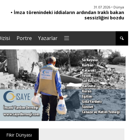
30.07.2026 • Türkiye
• Gelecek Partisi siyasi faaliyetlerini sonlandırdı
izisi
Portre
Yazarlar
Fikir Dünyası