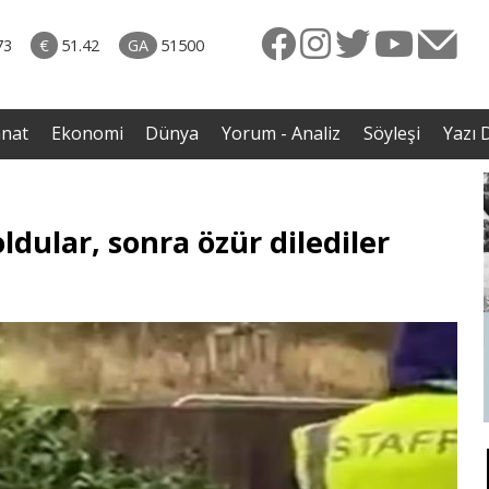
naliz
31.07.2026 • Dünya
avut
• İmza törenindeki iddiaların ardından Iraklı bakan
73
€
51.42
GA
51500
enli
sessizliğini bozdu
anat
Ekonomi
Dünya
Yorum - Analiz
Söyleşi
Yazı D
ldular, sonra özür dilediler