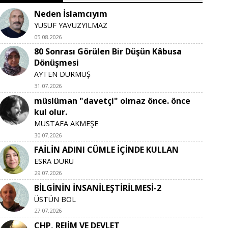
Neden İslamcıyım
YUSUF YAVUZYILMAZ
05.08.2026
80 Sonrası Görülen Bir Düşün Kâbusa
Dönüşmesi
AYTEN DURMUŞ
31.07.2026
müslüman "davetçi" olmaz önce. önce
kul olur.
MUSTAFA AKMEŞE
30.07.2026
FAİLİN ADINI CÜMLE İÇİNDE KULLAN
ESRA DURU
29.07.2026
BİLGİNİN İNSANİLEŞTİRİLMESİ-2
ÜSTÜN BOL
27.07.2026
CHP, REJİM VE DEVLET