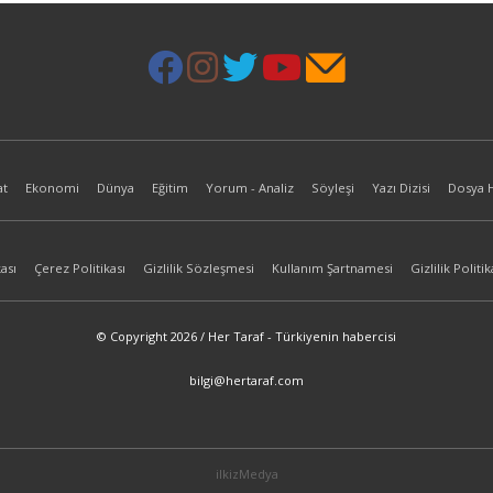
at
Ekonomi
Dünya
Eğitim
Yorum - Analiz
Söyleşi
Yazı Dizisi
Dosya 
ası
Çerez Politikası
Gizlilik Sözleşmesi
Kullanım Şartnamesi
Gizlilik Politik
© Copyright 2026 / Her Taraf - Türkiyenin habercisi
bilgi@hertaraf.com
ilkizMedya