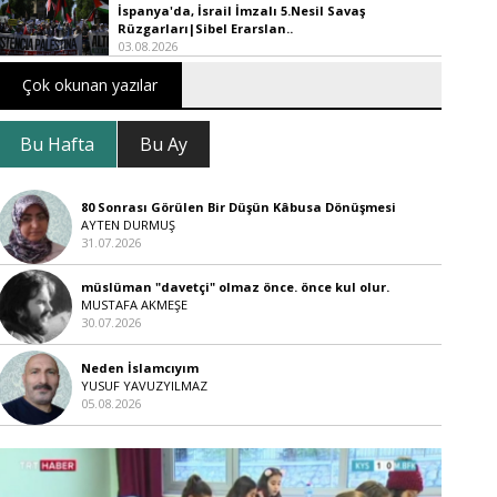
İspanya'da, İsrail İmzalı 5.Nesil Savaş
Rüzgarları|Sibel Erarslan..
03.08.2026
Çok okunan yazılar
Bu Hafta
Bu Ay
80 Sonrası Görülen Bir Düşün Kâbusa Dönüşmesi
AYTEN DURMUŞ
31.07.2026
müslüman "davetçi" olmaz önce. önce kul olur.
MUSTAFA AKMEŞE
30.07.2026
Neden İslamcıyım
YUSUF YAVUZYILMAZ
05.08.2026