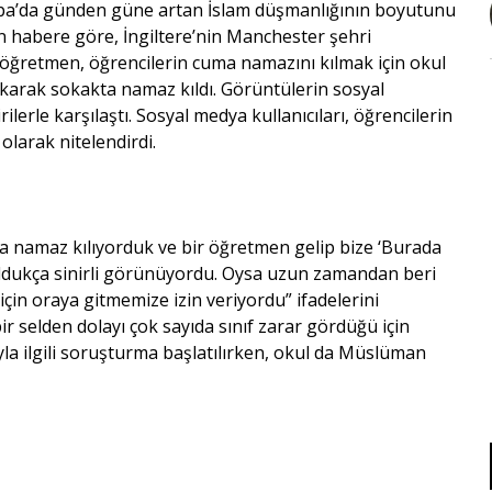
rupa’da günden güne artan İslam düşmanlığının boyutunu
n habere göre, İngiltere’nin Manchester şehri
 öğretmen, öğrencilerin cuma namazını kılmak için okul
 çıkarak sokakta namaz kıldı. Görüntülerin sosyal
erle karşılaştı. Sosyal medya kullanıcıları, öğrencilerin
olarak nitelendirdi.
ada namaz kılıyorduk ve bir öğretmen gelip bize ‘Burada
 Oldukça sinirli görünüyordu. Oysa uzun zamandan beri
çin oraya gitmemize izin veriyordu” ifadelerini
r selden dolayı çok sayıda sınıf zarar gördüğü için
ayla ilgili soruşturma başlatılırken, okul da Müslüman