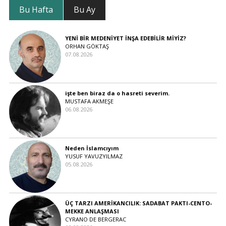
Bu Hafta
Bu Ay
YENİ BİR MEDENİYET İNŞA EDEBİLİR MİYİZ?
ORHAN GÖKTAŞ
07.08.2026
işte ben biraz da o hasreti severim.
MUSTAFA AKMEŞE
06.08.2026
Neden İslamcıyım
YUSUF YAVUZYILMAZ
05.08.2026
ÜÇ TARZI AMERİKANCILIK: SADABAT PAKTI-CENTO-
MEKKE ANLAŞMASI
CYRANO DE BERGERAC