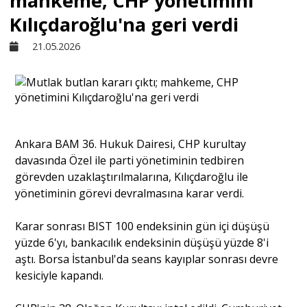
mahkeme, CHP yönetimini
Kılıçdaroğlu'na geri verdi
Sivil Toplum
21.05.2026
Kültür - Sanat
Ekonomi
Ankara BAM 36. Hukuk Dairesi, CHP kurultay
davasında Özel ile parti yönetiminin tedbiren
Dünya
görevden uzaklaştırılmalarına, Kılıçdaroğlu ile
yönetiminin görevi devralmasına karar verdi.
Yorum - Analiz
Karar sonrası BIST 100 endeksinin gün içi düşüşü
yüzde 6'yı, bankacılık endeksinin düşüşü yüzde 8'i
Söyleşi
aştı. Borsa İstanbul'da seans kayıplar sonrası devre
kesiciyle kapandı.
Yazı Dizisi