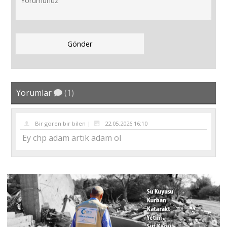
Yorumlar
(1)
Bir gören bir bilen |
22.05.2026 16:10
Ey chp adam artık adam ol