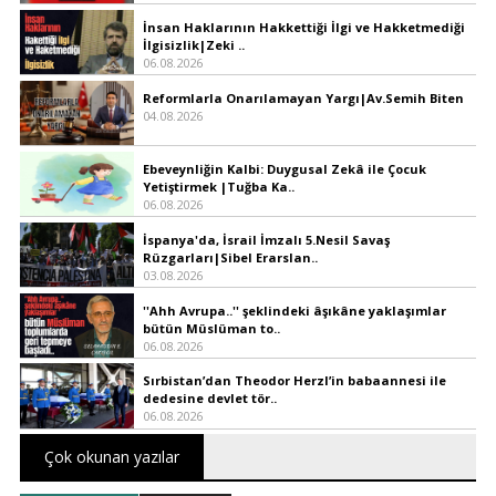
İnsan Haklarının Hakkettiği İlgi ve Hakketmediği
İlgisizlik|Zeki ..
06.08.2026
Reformlarla Onarılamayan Yargı|Av.Semih Biten
04.08.2026
Ebeveynliğin Kalbi: Duygusal Zekâ ile Çocuk
Yetiştirmek |Tuğba Ka..
06.08.2026
İspanya'da, İsrail İmzalı 5.Nesil Savaş
Rüzgarları|Sibel Erarslan..
03.08.2026
''Ahh Avrupa..'' şeklindeki âşıkâne yaklaşımlar
bütün Müslüman to..
06.08.2026
Sırbistan’dan Theodor Herzl’in babaannesi ile
dedesine devlet tör..
06.08.2026
Çok okunan yazılar