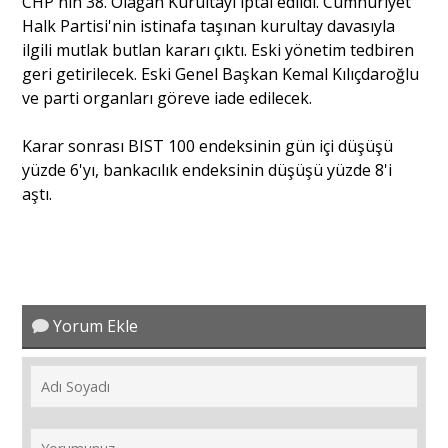
CHP'nin 38. Olağan Kurultayı iptal edildi. Cumhuriyet
Halk Partisi'nin istinafa taşınan kurultay davasıyla
ilgili mutlak butlan kararı çıktı. Eski yönetim tedbiren
Portre
geri getirilecek. Eski Genel Başkan Kemal Kılıçdaroğlu
ve parti organları göreve iade edilecek.
Yazarlar
Karar sonrası BIST 100 endeksinin gün içi düşüşü
yüzde 6'yı, bankacılık endeksinin düşüşü yüzde 8'i
aştı.
Eğitim
Dosya Haber
Yorum Ekle
Ankara Analiz
Sağlık