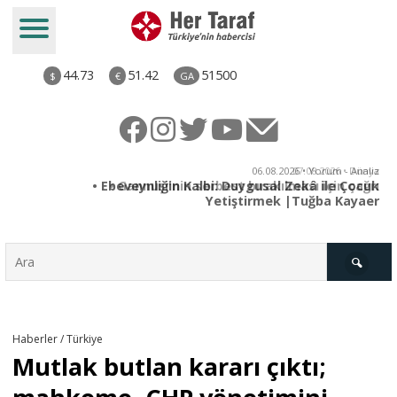
44.73
51.42
51500
$
€
GA
ya
06.08.2026 • Yorum - Analiz
rı
• Ebeveynliğin Kalbi: Duygusal Zekâ ile Çocuk
Yetiştirmek |Tuğba Kayaer
Türkiye
Haberler / Türkiye
Mutlak butlan kararı çıktı;
Derkenar