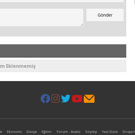
um Eklenmemiş
at
Ekonomi
Dünya
Eğitim
Yorum - Analiz
Söyleşi
Yazı Dizisi
Dosya 