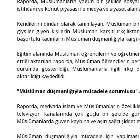
Raporda, Müslümanların yoğun bir şekilde sosyal a
istihdam ve konut piyasası ile medya ve siyaset alanl
Kendilerini dindar olarak tanımlayan, Müslüman bir 
giysiler giyen kişilerin Müslüman karşıtı ırkçılıkta
başörtülü kadınların Müslüman düşmanlığıyla karşı kar
Eğitim alanında Müslüman öğrencilerin ve öğretmenl
ettiği aktarılan raporda, Müslüman öğrencilerin p
durumda gösterildiği, Müslümanlarla ilgili ırkçı 
aktarıldığı kaydedildi.
"Müslüman düşmanlığıyla mücadele sorumlusu" 
Raporda, medyada İslam ve Müslümanların özellikle
televizyon kanalarında çok güçlü bir şekilde görü
Müslümanlarda güven kaybına ve aşırı sağcı şiddet eyle
Müslüman düşmanlığıyla mücadele için yapılması g