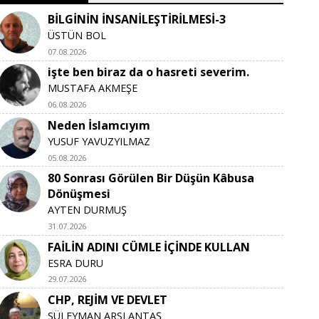
BİLGİNİN İNSANİLEŞTİRİLMESİ-3
ÜSTÜN BOL
07.08.2026
işte ben biraz da o hasreti severim.
MUSTAFA AKMEŞE
06.08.2026
Neden İslamcıyım
YUSUF YAVUZYILMAZ
05.08.2026
80 Sonrası Görülen Bir Düşün Kâbusa
Dönüşmesi
AYTEN DURMUŞ
31.07.2026
FAİLİN ADINI CÜMLE İÇİNDE KULLAN
ESRA DURU
29.07.2026
CHP, REJİM VE DEVLET
SÜLEYMAN ARSLANTAŞ