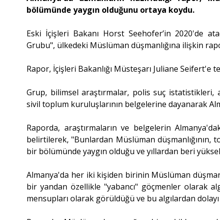
bölümünde yaygın olduğunu ortaya koydu.
Eski İçişleri Bakanı Horst Seehofer’in 2020'de a
Grubu", ülkedeki Müslüman düşmanlığına ilişkin rapo
Rapor, İçişleri Bakanlığı Müsteşarı Juliane Seifert'e
Grup, bilimsel araştırmalar, polis suç istatistikler
sivil toplum kuruluşlarının belgelerine dayanarak 
Raporda, araştırmaların ve belgelerin Almanya'daki
belirtilerek, "Bunlardan Müslüman düşmanlığının, t
bir bölümünde yaygın olduğu ve yıllardan beri yüksek s
Almanya'da her iki kişiden birinin Müslüman düşmanı
bir yandan özellikle "yabancı" göçmenler olarak alg
mensupları olarak görüldüğü ve bu algılardan dolayı M