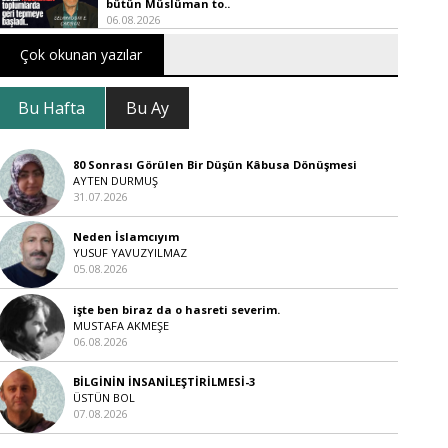
bütün Müslüman to..
06.08.2026
Çok okunan yazılar
Bu Hafta
Bu Ay
80 Sonrası Görülen Bir Düşün Kâbusa Dönüşmesi
AYTEN DURMUŞ
31.07.2026
Neden İslamcıyım
YUSUF YAVUZYILMAZ
05.08.2026
işte ben biraz da o hasreti severim.
MUSTAFA AKMEŞE
06.08.2026
BİLGİNİN İNSANİLEŞTİRİLMESİ-3
ÜSTÜN BOL
07.08.2026