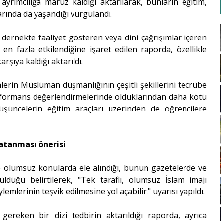
yrımcılığa maruz kaldığı aktarılarak, bunların eğitim,
arında da yaşandığı vurgulandı.
dernekte faaliyet gösteren veya dini çağrışımlar içeren
n en fazla etkilendiğine işaret edilen raporda, özellikle
şıya kaldığı aktarıldı.
erin Müslüman düşmanlığının çeşitli şekillerini tecrübe
erformans değerlendirmelerinde olduklarından daha kötü
düşüncelerin eğitim araçları üzerinden de öğrencilere
atanması önerisi
 olumsuz konularda ele alındığı, bunun gazetelerde ve
ldüğü belirtilerek, "Tek taraflı, olumsuz İslam imajı
mlerinin teşvik edilmesine yol açabilir." uyarısı yapıldı.
ereken bir dizi tedbirin aktarıldığı raporda, ayrıca