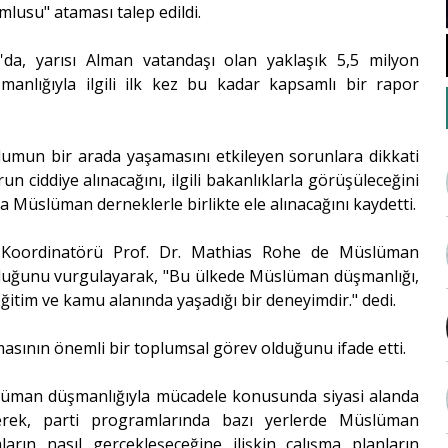
usu" ataması talep edildi.
'da, yarısı Alman vatandaşı olan yaklaşık 5,5 milyon
anlığıyla ilgili ilk kez bu kadar kapsamlı bir rapor
umun bir arada yaşamasını etkileyen sorunlara dikkati
n ciddiye alınacağını, ilgili bakanlıklarla görüşüleceğini
 Müslüman derneklerle birlikte ele alınacağını kaydetti.
Koordinatörü Prof. Dr. Mathias Rohe de Müslüman
lduğunu vurgulayarak, "Bu ülkede Müslüman düşmanlığı,
ğitim ve kamu alanında yaşadığı bir deneyimdir." dedi.
asının önemli bir toplumsal görev olduğunu ifade etti.
üslüman düşmanlığıyla mücadele konusunda siyasi alanda
erek, parti programlarında bazı yerlerde Müslüman
rın nasıl gerçekleşeceğine ilişkin çalışma planların