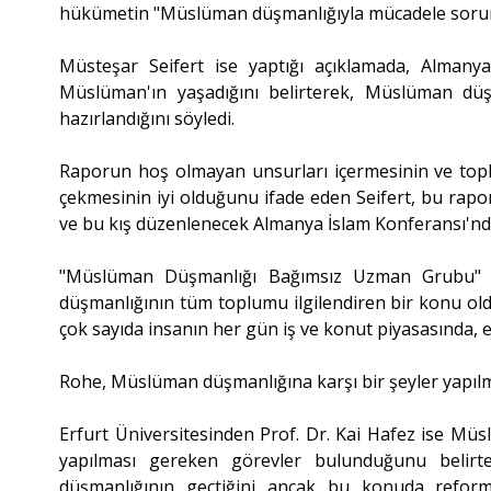
hükümetin "Müslüman düşmanlığıyla mücadele soruml
Müsteşar Seifert ise yaptığı açıklamada, Almanya
Müslüman'ın yaşadığını belirterek, Müslüman düşm
hazırlandığını söyledi.
Raporun hoş olmayan unsurları içermesinin ve topl
çekmesinin iyi olduğunu ifade eden Seifert, bu raporu
ve bu kış düzenlenecek Almanya İslam Konferansı'nda
"Müslüman Düşmanlığı Bağımsız Uzman Grubu" 
düşmanlığının tüm toplumu ilgilendiren bir konu o
çok sayıda insanın her gün iş ve konut piyasasında, e
Rohe, Müslüman düşmanlığına karşı bir şeyler yapılm
Erfurt Üniversitesinden Prof. Dr. Kai Hafez ise M
yapılması gereken görevler bulunduğunu belirt
düşmanlığının geçtiğini ancak bu konuda reformla