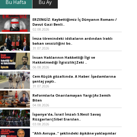
Bu Hafta
Bu Ay
ERZENGİZ: Kaybettiğimiz İç Dünyanın Romanı /
Davut Gazi Benli..
02.08.2026
İmza törenindeki iddiaların ardından Iraklı
bakan sessizliğini bo..
31.07.2026
İnsan Haklarının Hakkettiği İlgi ve
Hakketmediği İlgisizlik|Zeki ..
06.08.2026
Cem Küçük gözaltında. A Haber: İşadamlarına
şantaj yaptı..
31.07.2026
Reformlarla Onarılamayan Yargı|Av.Semih
Biten
04.08.2026
İspanya'da, İsrail İmzalı 5.Nesil Savaş
Rüzgarları|Sibel Erarslan..
03.08.2026
''Ahh Avrupa..'' şeklindeki âşıkâne yaklaşımlar