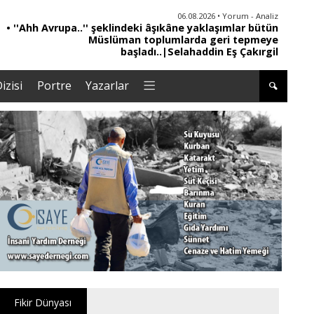
06.08.2026 • Yorum - Analiz
• İnsan Haklarının Hakkettiği İlgi ve Hakketmediği
İlgisizlik|Zeki Savaş
izisi
Portre
Yazarlar
Fikir Dünyası