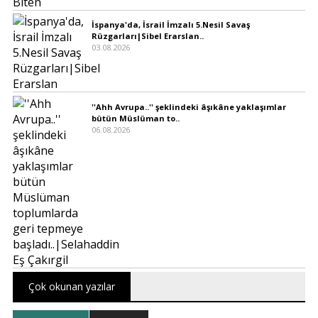
İspanya'da, İsrail İmzalı 5.Nesil Savaş
Rüzgarları|Sibel Erarslan..
03.08.2026
''Ahh Avrupa..'' şeklindeki âşıkâne yaklaşımlar
bütün Müslüman to..
06.08.2026
Çok okunan yazılar