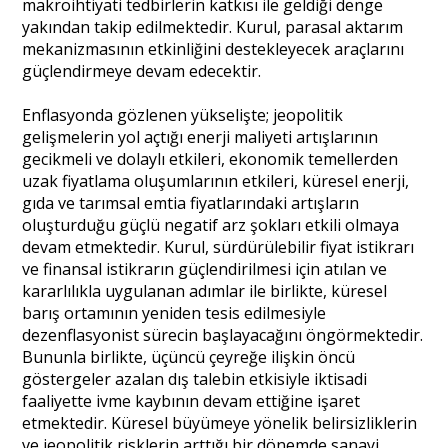
makroihtiyati tedbirlerin katkısı ile geldiği denge
yakından takip edilmektedir. Kurul, parasal aktarım
mekanizmasının etkinliğini destekleyecek araçlarını
güçlendirmeye devam edecektir.
Enflasyonda gözlenen yükselişte; jeopolitik
gelişmelerin yol açtığı enerji maliyeti artışlarının
gecikmeli ve dolaylı etkileri, ekonomik temellerden
uzak fiyatlama oluşumlarının etkileri, küresel enerji,
gıda ve tarımsal emtia fiyatlarındaki artışların
oluşturduğu güçlü negatif arz şokları etkili olmaya
devam etmektedir. Kurul, sürdürülebilir fiyat istikrarı
ve finansal istikrarın güçlendirilmesi için atılan ve
kararlılıkla uygulanan adımlar ile birlikte, küresel
barış ortamının yeniden tesis edilmesiyle
dezenflasyonist sürecin başlayacağını öngörmektedir.
Bununla birlikte, üçüncü çeyreğe ilişkin öncü
göstergeler azalan dış talebin etkisiyle iktisadi
faaliyette ivme kaybının devam ettiğine işaret
etmektedir. Küresel büyümeye yönelik belirsizliklerin
ve jeopolitik risklerin arttığı bir dönemde sanayi