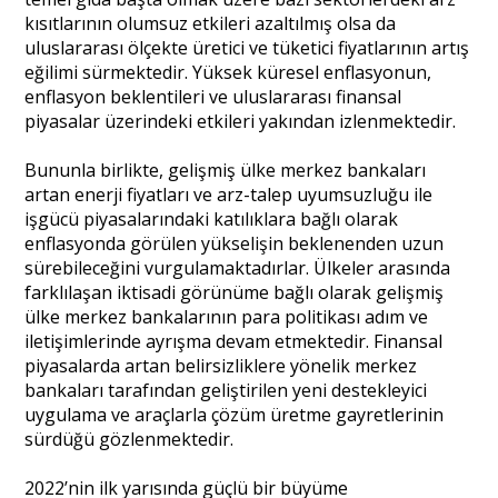
kısıtlarının olumsuz etkileri azaltılmış olsa da
uluslararası ölçekte üretici ve tüketici fiyatlarının artış
Portre
eğilimi sürmektedir. Yüksek küresel enflasyonun,
enflasyon beklentileri ve uluslararası finansal
piyasalar üzerindeki etkileri yakından izlenmektedir.
Yazarlar
Bununla birlikte, gelişmiş ülke merkez bankaları
artan enerji fiyatları ve arz-talep uyumsuzluğu ile
işgücü piyasalarındaki katılıklara bağlı olarak
enflasyonda görülen yükselişin beklenenden uzun
sürebileceğini vurgulamaktadırlar. Ülkeler arasında
Eğitim
farklılaşan iktisadi görünüme bağlı olarak gelişmiş
ülke merkez bankalarının para politikası adım ve
Dosya Haber
iletişimlerinde ayrışma devam etmektedir. Finansal
piyasalarda artan belirsizliklere yönelik merkez
Ankara Analiz
bankaları tarafından geliştirilen yeni destekleyici
uygulama ve araçlarla çözüm üretme gayretlerinin
Sağlık
sürdüğü gözlenmektedir.
2022’nin ilk yarısında güçlü bir büyüme