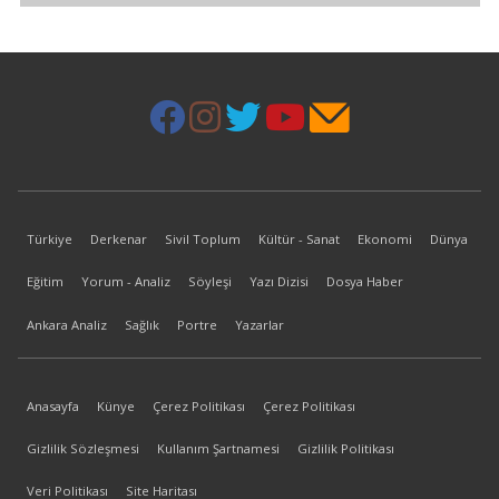
Türkiye
Derkenar
Sivil Toplum
Kültür - Sanat
Ekonomi
Dünya
Eğitim
Yorum - Analiz
Söyleşi
Yazı Dizisi
Dosya Haber
Ankara Analiz
Sağlık
Portre
Yazarlar
Anasayfa
Künye
Çerez Politikası
Çerez Politikası
Gizlilik Sözleşmesi
Kullanım Şartnamesi
Gizlilik Politikası
Veri Politikası
Site Haritası