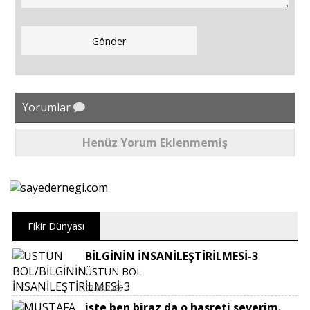
Yorumlar
Henüz Yorum Eklenmemiş
Fikir Dünyası
BİLGİNİN İNSANİLEŞTİRİLMESİ-3
ÜSTÜN BOL
07.08.2026
işte ben biraz da o hasreti severim.