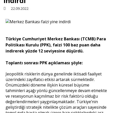
indirdi
22.09.2022
Sivil Toplum
Kültür - Sanat
Türkiye Cumhuriyet Merkez Bankası (TCMB) Para
Politikası Kurulu (PPK), faizi 100 baz puan daha
Ekonomi
indirerek yüzde 12 seviyesine düşürdü.
Dünya
Toplantı sonrası PPK açıklaması şöyle:
Jeopolitik risklerin dünya genelinde iktisadi faaliyet
Yorum - Analiz
üzerindeki zayıflatıcı etkisi artarak sürmektedir.
Önümüzdeki döneme ilişkin küresel büyüme
tahminleri aşağı yönlü güncellenmeye devam etmekte
Söyleşi
ve resesyonun kaçınılmaz bir risk faktörü olduğu
değerlendirmeleri yaygınlaşmaktadır. Türkiye’nin
geliştirdiği stratejik nitelikte çözüm araçları sayesinde
Yazı Dizisi
temel gıda başta olmak üzere bazı sektörlerdeki arz