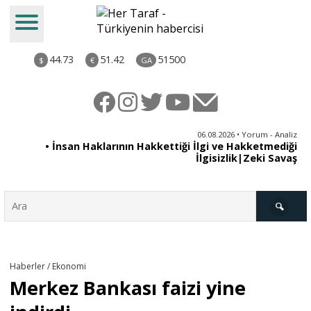
44.73
51.42
51500
$
€
GA
iz
06.08.2026 • Yorum - Analiz
ün
• İnsan Haklarının Hakkettiği İlgi ve Hakketmediği
•
ye
İlgisizlik|Zeki Savaş
il
Türkiye
Haberler / Ekonomi
Merkez Bankası faizi yine
Derkenar