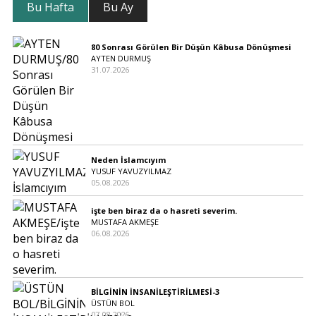
Bu Hafta
Bu Ay
80 Sonrası Görülen Bir Düşün Kâbusa Dönüşmesi
AYTEN DURMUŞ
31.07.2026
Neden İslamcıyım
YUSUF YAVUZYILMAZ
05.08.2026
işte ben biraz da o hasreti severim.
MUSTAFA AKMEŞE
06.08.2026
BİLGİNİN İNSANİLEŞTİRİLMESİ-3
ÜSTÜN BOL
07.08.2026