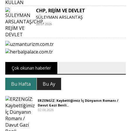
CHP, REJİM VE DEVLET
SÜLEYMAN ARSLANTAŞ
26.07.2026
Çok okunan haberler
Bu Hafta
Bu Ay
ERZENGİZ: Kaybettiğimiz İç Dünyanın Romanı /
Davut Gazi Benli..
02.08.2026