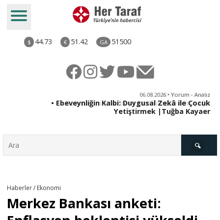
44.73
51.42
51500
$
€
GA
ya
06.08.2026 • Yorum - Analiz
rı
• Ebeveynliğin Kalbi: Duygusal Zekâ ile Çocuk
Yetiştirmek |Tuğba Kayaer
Türkiye
Haberler / Ekonomi
Merkez Bankası anketi:
Derkenar