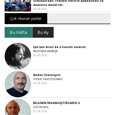
Sırbistan’dan Theodor Herzl’in babaannesi ile
dedesine devlet tör..
06.08.2026
Çok okunan yazılar
Bu Hafta
Bu Ay
işte ben biraz da o hasreti severim.
MUSTAFA AKMEŞE
06.08.2026
Neden İslamcıyım
YUSUF YAVUZYILMAZ
05.08.2026
BİLGİNİN İNSANİLEŞTİRİLMESİ-3
ÜSTÜN BOL
07.08.2026