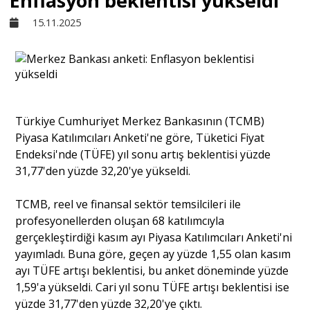
Enflasyon beklentisi yükseldi
15.11.2025
Sivil Toplum
Kültür - Sanat
Türkiye Cumhuriyet Merkez Bankasının (TCMB)
Ekonomi
Piyasa Katılımcıları Anketi'ne göre, Tüketici Fiyat
Endeksi'nde (TÜFE) yıl sonu artış beklentisi yüzde
Dünya
31,77'den yüzde 32,20'ye yükseldi.
TCMB, reel ve finansal sektör temsilcileri ile
Yorum - Analiz
profesyonellerden oluşan 68 katılımcıyla
gerçekleştirdiği kasım ayı Piyasa Katılımcıları Anketi'ni
yayımladı. Buna göre, geçen ay yüzde 1,55 olan kasım
Söyleşi
ayı TÜFE artışı beklentisi, bu anket döneminde yüzde
1,59'a yükseldi. Cari yıl sonu TÜFE artışı beklentisi ise
yüzde 31,77'den yüzde 32,20'ye çıktı.
Yazı Dizisi