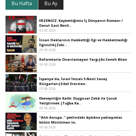
Bu Hafta
Bu Ay
ERZENGİZ: Kaybettiğimiz İç Dünyanın Romanı /
Davut Gazi Benli..
02.08.2026
İnsan Haklarının Hakkettiği İlgi ve Hakketmediği
İlgisizlik|Zeki ..
06.08.2026
Reformlarla Onarılamayan Yargı|Av.Semih Biten
04.08.2026
İspanya'da, İsrail İmzalı 5.Nesil Savaş
Rüzgarları|Sibel Erarslan..
03.08.2026
Ebeveynliğin Kalbi: Duygusal Zekâ ile Çocuk
Yetiştirmek |Tuğba Ka..
06.08.2026
''Ahh Avrupa..'' şeklindeki âşıkâne yaklaşımlar
bütün Müslüman to..
06.08.2026