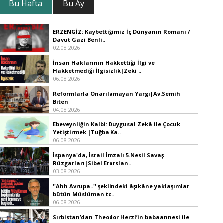
Bu Hafta
Bu Ay
ERZENGİZ: Kaybettiğimiz İç Dünyanın Romanı /
Davut Gazi Benli..
02.08.2026
İnsan Haklarının Hakkettiği İlgi ve
Hakketmediği İlgisizlik|Zeki ..
06.08.2026
Reformlarla Onarılamayan Yargı|Av.Semih
Biten
04.08.2026
Ebeveynliğin Kalbi: Duygusal Zekâ ile Çocuk
Yetiştirmek |Tuğba Ka..
06.08.2026
İspanya'da, İsrail İmzalı 5.Nesil Savaş
Rüzgarları|Sibel Erarslan..
03.08.2026
''Ahh Avrupa..'' şeklindeki âşıkâne yaklaşımlar
bütün Müslüman to..
06.08.2026
Sırbistan’dan Theodor Herzl’in babaannesi ile