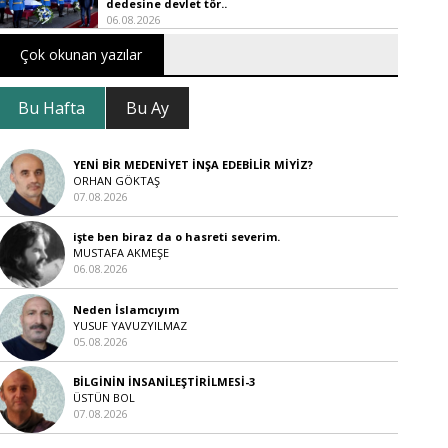
dedesine devlet tör..
06.08.2026
Çok okunan yazılar
Bu Hafta
Bu Ay
YENİ BİR MEDENİYET İNŞA EDEBİLİR MİYİZ?
ORHAN GÖKTAŞ
07.08.2026
işte ben biraz da o hasreti severim.
MUSTAFA AKMEŞE
06.08.2026
Neden İslamcıyım
YUSUF YAVUZYILMAZ
05.08.2026
BİLGİNİN İNSANİLEŞTİRİLMESİ-3
ÜSTÜN BOL
07.08.2026