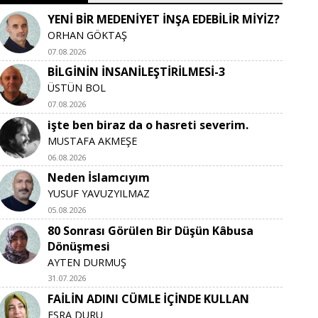
YENİ BİR MEDENİYET İNŞA EDEBİLİR MİYİZ?
ORHAN GÖKTAŞ
07.08.2026
BİLGİNİN İNSANİLEŞTİRİLMESİ-3
ÜSTÜN BOL
07.08.2026
işte ben biraz da o hasreti severim.
MUSTAFA AKMEŞE
06.08.2026
Neden İslamcıyım
YUSUF YAVUZYILMAZ
05.08.2026
80 Sonrası Görülen Bir Düşün Kâbusa
Dönüşmesi
AYTEN DURMUŞ
31.07.2026
FAİLİN ADINI CÜMLE İÇİNDE KULLAN
ESRA DURU