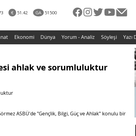
rkiye
07.08.2026 • Dünya
ttı!
• Gannuşi'nin serbest bırakılması için çağrı
73
€
51.42
GA
51500
irdi
anat
Ekonomi
Dünya
Yorum - Analiz
Söyleşi
Yazı D
si ahlak ve sorumluluktur
rmez ASBÜ'de "Gençlik, Bilgi, Güç ve Ahlak" konulu bir