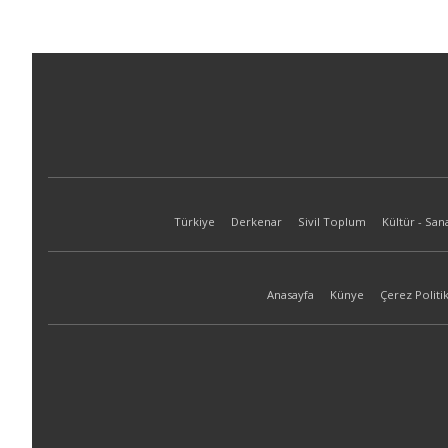
Türkiye
Derkenar
Sivil Toplum
Kültür - San
Anasayfa
Künye
Çerez Politik