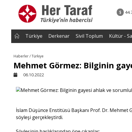
rum - Analiz
07.08.2026 • Tü
Edildi? |
• Türkiye, Pakistan ve Suudi Arabistan imzayı a
$
44.
NEROĞLU
Mekke Anlaşması yürürlüğe g
Türkiye
Derkenar
Sivil Toplum
Kültür - S
Haberler / Türkiye
Mehmet Görmez: Bilginin gaye
06.10.2022
İslam Düşünce Enstitüsü Başkanı Prof. Dr. Mehmet Gö
söyleşi gerçekleştirdi.
Söyleşinin başlıklarından öne çıkanlar: