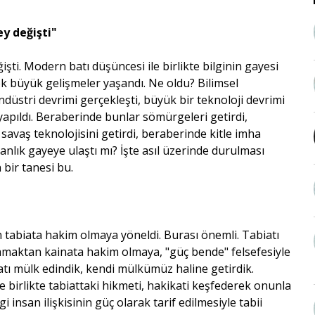
ey değişti"
işti. Modern batı düşüncesi ile birlikte bilginin gayesi
çok büyük gelişmeler yaşandı. Ne oldu? Bilimsel
endüstri devrimi gerçekleşti, büyük bir teknoloji devrimi
 yapıldı. Beraberinde bunlar sömürgeleri getirdi,
savaş teknolojisini getirdi, beraberinde kitle imha
nsanlık gayeye ulaştı mı? İşte asıl üzerinde durulması
bir tanesi bu.
tan tabiata hakim olmaya yöneldi. Burası önemli. Tabiatı
lamaktan kainata hakim olmaya, "güç bende" felsefesiyle
tı mülk edindik, kendi mülkümüz haline getirdik.
e birlikte tabiattaki hikmeti, hakikati keşfederek onunla
i insan ilişkisinin güç olarak tarif edilmesiyle tabii