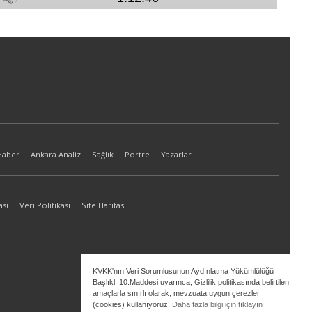
Haber
Ankara Analiz
Sağlık
Portre
Yazarlar
ası
Veri Politikası
Site Haritası
KVKK'nın Veri Sorumlusunun Aydınlatma Yükümlülüğü
Başlıklı 10.Maddesi uyarınca, Gizlilik politikasında belirtilen
amaçlarla sınırlı olarak, mevzuata uygun çerezler
(cookies) kullanıyoruz.
Daha fazla bilgi için tıklayın