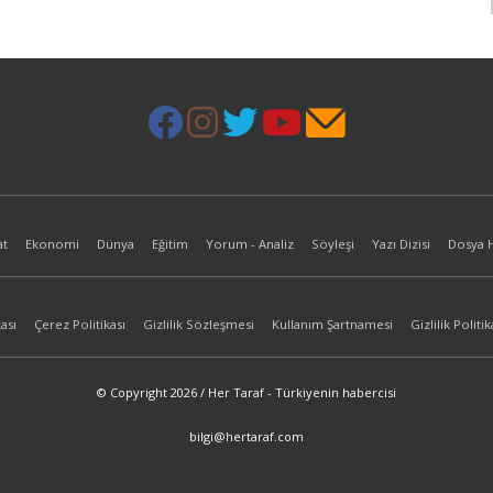
at
Ekonomi
Dünya
Eğitim
Yorum - Analiz
Söyleşi
Yazı Dizisi
Dosya 
ası
Çerez Politikası
Gizlilik Sözleşmesi
Kullanım Şartnamesi
Gizlilik Politik
© Copyright 2026 / Her Taraf - Türkiyenin habercisi
bilgi@hertaraf.com