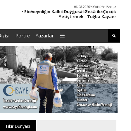
06.08.2026 • Yorum - Analiz
• Ebeveynliğin Kalbi: Duygusal Zekâ ile Çocuk
• '
Yetiştirmek |Tuğba Kayaer
izisi
Portre
Yazarlar
Fikir Dünyası