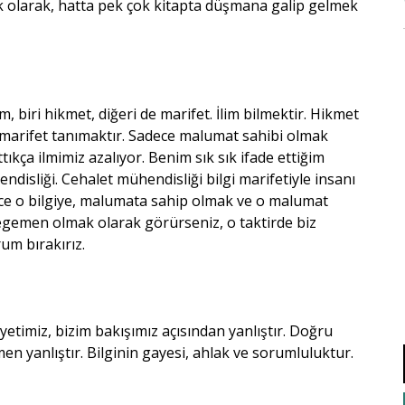
k olarak, hatta pek çok kitapta düşmana galip gelmek
im, biri hikmet, diğeri de marifet. İlim bilmektir. Hikmet
t marifet tanımaktır. Sadece malumat sahibi olmak
tıkça ilmimiz azalıyor. Benim sık sık ifade ettiğim
disliği. Cehalet mühendisliği bilgi marifetiyle insanı
dece o bilgiye, malumata sahip olmak ve o malumat
egemen olmak olarak görürseniz, o taktirde biz
m bırakırız.
etimiz, bizim bakışımız açısından yanlıştır. Doğru
n yanlıştır. Bilginin gayesi, ahlak ve sorumluluktur.