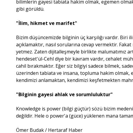
bilimlerin gayesi tabiata hakim olmak, egemen olma
gibi görüldü.
"İlim, hikmet ve marifet"
Bizim düşüncemizde bilginin üç karşılığı vardır. Biri il
açıklamaktır, nasıl sorularına cevap vermektir. Faka
yetmez. Zaten dijitalleşmeyle birlikte malumatımız art
hendeset'ül-Cehl diye bir kavram vardır, cehalet mühen
cahil bırakmaktır. Eğer siz bilgiyi sadece bilmek, sa
üzerinden tabiata ve insana, topluma hakim olmak, 
kendimizi anlamaktan, kendimizi keşfetmekten mahru
"Bilginin gayesi ahlak ve sorumluluktur"
Knowledge is power (bilgi güçtür) sözü bizim medeniy
değildir. Hele o power'a (güce) yüklenen mana tamame
Ömer Budak / Hertaraf Haber