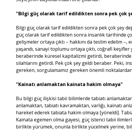
"Bilgi güç olarak tarif edildikten sonra pek çok ş
Bilgi güç olarak tarif edildikten sonra pek çok şey değ
güç olarak tarif edildikten sonra insanlık tarihinde 
gelişmeler ortaya çıktı – hakkını da teslim edelim –, 
yaşandı, sanayi toplumu ortaya çıktı, coğrafi keşifler
beraberinde küresel kapitalizmi getirdi, beraberinde 
silahlarını getirdi. Pek çok şey geldi beraber. Peki, i
gereken, sorgulamamız gereken önemli noktalardan 
"Kainatı anlamaktan kainata hakim olmaya"
Bu bilgi güç ilişkisi tabii bilimlerde tabiatı anlamak
anlamaktan, tabiatı kavramaktan, varlığı, kainatı an
hareket ederek tabiata hakim olmaya [yöneldi]. Tabia
Kainata egemen olma gayesi, güç istenci tabii ilimlerl
birlikte yürümek, onunla birlikte yücelmek yerine, bilg