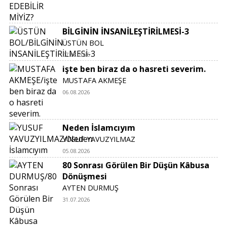
BİLGİNİN İNSANİLEŞTİRİLMESİ-3
ÜSTÜN BOL
07.08.2026
işte ben biraz da o hasreti severim.
MUSTAFA AKMEŞE
06.08.2026
Neden İslamcıyım
YUSUF YAVUZYILMAZ
05.08.2026
80 Sonrası Görülen Bir Düşün Kâbusa
Dönüşmesi
AYTEN DURMUŞ
31.07.2026