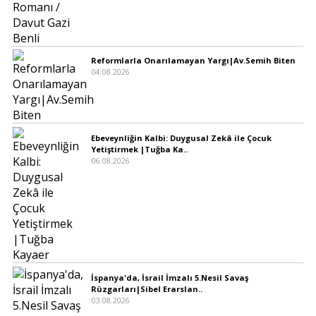
Reformlarla Onarılamayan Yargı|Av.Semih Biten
04.08.2026
Ebeveynliğin Kalbi: Duygusal Zekâ ile Çocuk
Yetiştirmek |Tuğba Ka..
06.08.2026
İspanya'da, İsrail İmzalı 5.Nesil Savaş
Rüzgarları|Sibel Erarslan..
03.08.2026