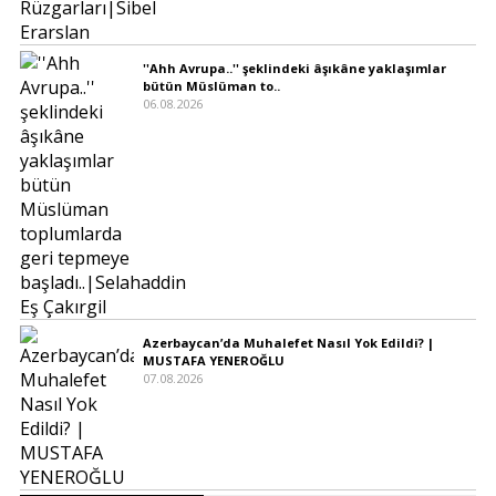
''Ahh Avrupa..'' şeklindeki âşıkâne yaklaşımlar
bütün Müslüman to..
06.08.2026
Azerbaycan’da Muhalefet Nasıl Yok Edildi? |
MUSTAFA YENEROĞLU
07.08.2026