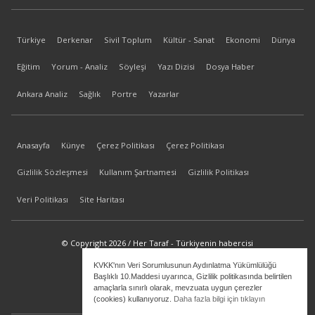
Türkiye
Derkenar
Sivil Toplum
Kültür - Sanat
Ekonomi
Dünya
Eğitim
Yorum - Analiz
Söyleşi
Yazı Dizisi
Dosya Haber
Ankara Analiz
Sağlık
Portre
Yazarlar
Anasayfa
Künye
Çerez Politikası
Çerez Politikası
Gizlilik Sözleşmesi
Kullanım Şartnamesi
Gizlilik Politikası
Veri Politikası
Site Haritası
© Copyright 2026 / Her Taraf - Türkiyenin habercisi
KVKK'nın Veri Sorumlusunun Aydınlatma Yükümlülüğü
bilgi@hertaraf.com
Başlıklı 10.Maddesi uyarınca, Gizlilik politikasında belirtilen
amaçlarla sınırlı olarak, mevzuata uygun çerezler
(cookies) kullanıyoruz.
Daha fazla bilgi için tıklayın