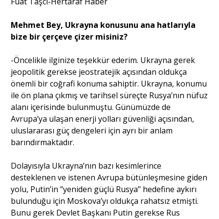
Fuat Taşcı-Hertaraf Haber
Mehmet Bey, Ukrayna konusunu ana hatlarıyla
Portre
bize bir çerçeve çizer misiniz?
-Öncelikle ilginize teşekkür ederim. Ukrayna gerek
Yazarlar
jeopolitik gerekse jeostratejik açısından oldukça
önemli bir coğrafi konuma sahiptir. Ukrayna, konumu
ile ön plana çıkmış ve tarihsel süreçte Rusya’nın nüfuz
alanı içerisinde bulunmuştu. Günümüzde de
Avrupa’ya ulaşan enerji yolları güvenliği açısından,
Eğitim
uluslararası güç dengeleri için ayrı bir anlam
Dosya Haber
barındırmaktadır.
Ankara Analiz
Dolayısıyla Ukrayna’nın bazı kesimlerince
desteklenen ve istenen Avrupa bütünleşmesine giden
Sağlık
yolu, Putin’in ‘’yeniden güçlü Rusya’’ hedefine aykırı
bulunduğu için Moskova’yı oldukça rahatsız etmişti.
Bunu gerek Devlet Başkanı Putin gerekse Rus