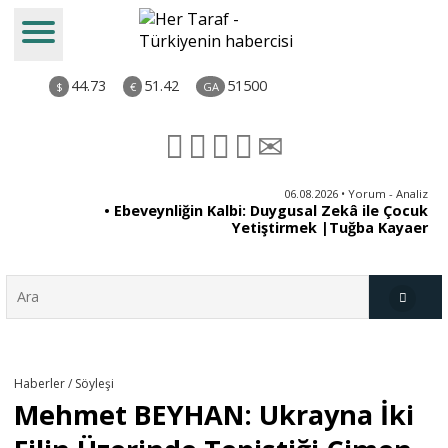
44.73
51.42
51500
$
€
GA
ya
06.08.2026 • Yorum - Analiz
rı
• Ebeveynliğin Kalbi: Duygusal Zekâ ile Çocuk
Yetiştirmek |Tuğba Kayaer
Türkiye
Haberler / Söyleşi
Mehmet BEYHAN: Ukrayna İki
Derkenar