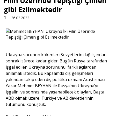
Filin Üzerinde Tepiştiği Çimen
gibi Ezilmektedir
Sivil Toplum
26.02.2022
Kültür - Sanat
Ekonomi
Ukrayna sorunun kökenleri Sovyetlerin dağılışından
sonraki sürece kadar gider. Bugün Rusya tarafından
Dünya
işgal edilen Ukrayna sorununu, farklı açılardan
anlamak istedik. Bu kapsamda dış gelişmeleri
yakından takip eden dış politika uzmanı Araştırmacı -
Yorum - Analiz
Yazar Mehmet BEYHAN ile Rusya’nın Ukrayna’yı
işgalini ve sonrasında yaşanabilecek olayları, Başta
Söyleşi
ABD olmak üzere, Türkiye ve AB devletlerinin
tutumunu konuştuk.
Yazı Dizisi