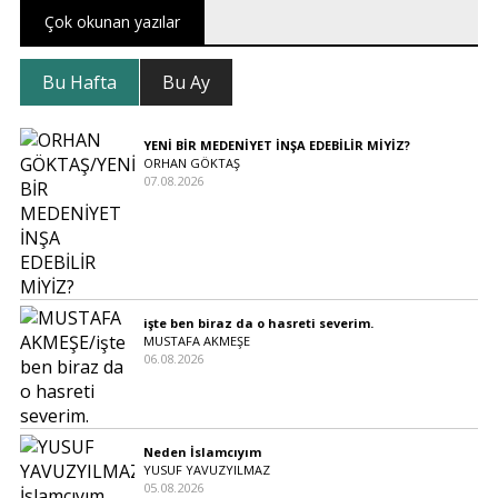
Çok okunan yazılar
Bu Hafta
Bu Ay
YENİ BİR MEDENİYET İNŞA EDEBİLİR MİYİZ?
ORHAN GÖKTAŞ
07.08.2026
işte ben biraz da o hasreti severim.
MUSTAFA AKMEŞE
06.08.2026
Neden İslamcıyım
YUSUF YAVUZYILMAZ
05.08.2026