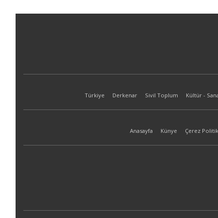
Türkiye
Derkenar
Sivil Toplum
Kültür - San
Anasayfa
Künye
Çerez Politik