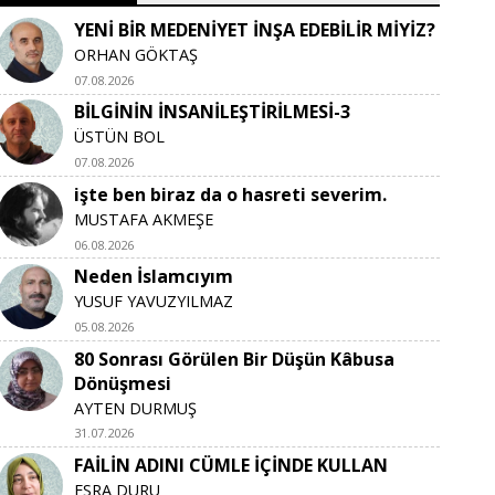
YENİ BİR MEDENİYET İNŞA EDEBİLİR MİYİZ?
ORHAN GÖKTAŞ
07.08.2026
BİLGİNİN İNSANİLEŞTİRİLMESİ-3
ÜSTÜN BOL
07.08.2026
işte ben biraz da o hasreti severim.
MUSTAFA AKMEŞE
06.08.2026
Neden İslamcıyım
YUSUF YAVUZYILMAZ
05.08.2026
80 Sonrası Görülen Bir Düşün Kâbusa
Dönüşmesi
AYTEN DURMUŞ
31.07.2026
FAİLİN ADINI CÜMLE İÇİNDE KULLAN
ESRA DURU