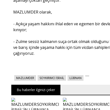
aşamayı çoktan geçmiştir.
MAZLUMDER olarak,
- Açıkça yaşam hakkını ihlal eden ve egemen bir devlet
kınıyor;
- Zulme sessiz kalmanın suça ortak olmak olduğunu 
ve barış içinde yaşama hakkı için tüm vicdan sahiple
çağırıyoruz.
MAZLUMDER
SOYKIRIMCI İSRAİL
LÜBNAN
Bu haberler ilginizi çeker