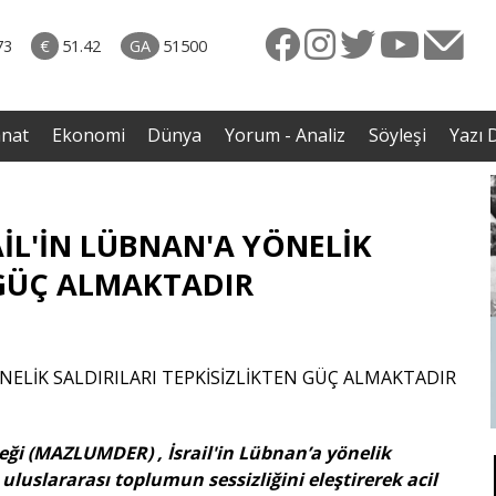
rkiye
07.08.2026 • Dünya
ttı!
• Gannuşi'nin serbest bırakılması için çağrı
73
€
51.42
GA
51500
irdi
anat
Ekonomi
Dünya
Yorum - Analiz
Söyleşi
Yazı D
İL'İN LÜBNAN'A YÖNELİK
 GÜÇ ALMAKTADIR
ği (MAZLUMDER) , İsrail'in Lübnan’a yönelik
k uluslararası toplumun sessizliğini eleştirerek acil