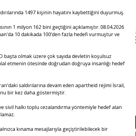
ldırılarında 1497 kişinin hayatını kaybettiğini duyurmuş.
nın 1 milyon 162 bini geçtiğini açıklamıştır. 08.04.2026
übnan'da 10 dakikada 100’den fazla hedefi vurmuştur ve
D başta olmak üzere çok sayıda devletin koşulsuz
ihlal etmenin ötesinde doğrudan doğruya insanlığı hedef
İran'daki saldırılarına devam eden apartheid rejimi İsrail,
unu bir kez daha göstermiştir.
ve sivil halkı toplu cezalandırma yöntemiyle hedef alan
ılamaz.
alnızca kınama mesajlarıyla geçiştirilebilecek bir