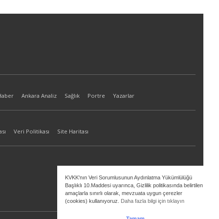
Haber
Ankara Analiz
Sağlık
Portre
Yazarlar
ası
Veri Politikası
Site Haritası
KVKK'nın Veri Sorumlusunun Aydınlatma Yükümlülüğü
Başlıklı 10.Maddesi uyarınca, Gizlilik politikasında belirtilen
amaçlarla sınırlı olarak, mevzuata uygun çerezler
(cookies) kullanıyoruz.
Daha fazla bilgi için tıklayın
Tamam