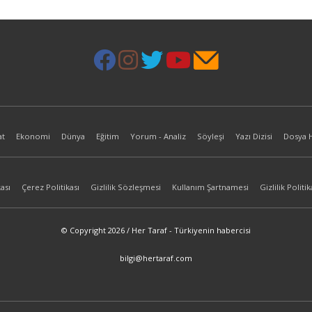
at
Ekonomi
Dünya
Eğitim
Yorum - Analiz
Söyleşi
Yazı Dizisi
Dosya 
ası
Çerez Politikası
Gizlilik Sözleşmesi
Kullanım Şartnamesi
Gizlilik Politik
© Copyright 2026 / Her Taraf - Türkiyenin habercisi
bilgi@hertaraf.com