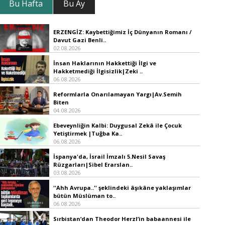
Bu Hafta
Bu Ay
ERZENGİZ: Kaybettiğimiz İç Dünyanın Romanı /
Davut Gazi Benli..
02.08.2026
İnsan Haklarının Hakkettiği İlgi ve
Hakketmediği İlgisizlik|Zeki ..
06.08.2026
Reformlarla Onarılamayan Yargı|Av.Semih
Biten
04.08.2026
Ebeveynliğin Kalbi: Duygusal Zekâ ile Çocuk
Yetiştirmek |Tuğba Ka..
06.08.2026
İspanya'da, İsrail İmzalı 5.Nesil Savaş
Rüzgarları|Sibel Erarslan..
03.08.2026
''Ahh Avrupa..'' şeklindeki âşıkâne yaklaşımlar
bütün Müslüman to..
06.08.2026
Sırbistan’dan Theodor Herzl’in babaannesi ile