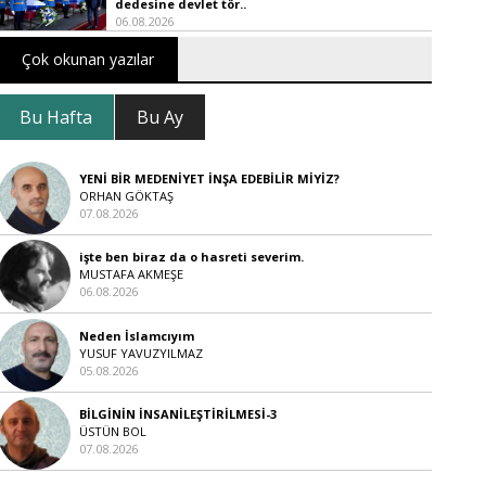
dedesine devlet tör..
06.08.2026
Çok okunan yazılar
Bu Hafta
Bu Ay
YENİ BİR MEDENİYET İNŞA EDEBİLİR MİYİZ?
ORHAN GÖKTAŞ
07.08.2026
işte ben biraz da o hasreti severim.
MUSTAFA AKMEŞE
06.08.2026
Neden İslamcıyım
YUSUF YAVUZYILMAZ
05.08.2026
BİLGİNİN İNSANİLEŞTİRİLMESİ-3
ÜSTÜN BOL
07.08.2026