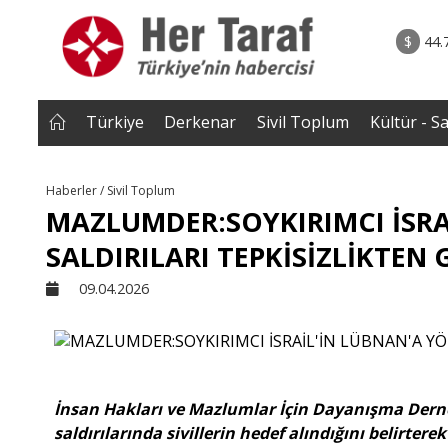
rum - Analiz
07.08.2026 • Tü
Edildi? |
• Türkiye, Pakistan ve Suudi Arabistan imzayı a
$
44.
NEROĞLU
Mekke Anlaşması yürürlüğe g
Türkiye
Derkenar
Sivil Toplum
Kültür - S
Haberler / Sivil Toplum
MAZLUMDER:SOYKIRIMCI İSRA
SALDIRILARI TEPKİSİZLİKTEN
09.04.2026
İnsan Hakları ve Mazlumlar İçin Dayanışma Derne
saldırılarında sivillerin hedef alındığını belirtere