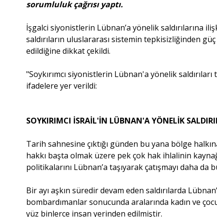
sorumluluk çağrısı yaptı.
İşgalci siyonistlerin Lübnan’a yönelik saldırılarına 
saldırıların uluslararası sistemin tepkisizliğinden güç 
edildiğine dikkat çekildi.
"Soykırımcı siyonistlerin Lübnan'a yönelik saldırıları
ifadelere yer verildi:
SOYKIRIMCI İSRAİL'İN LÜBNAN'A YÖNELİK SALDIR
Tarih sahnesine çıktığı günden bu yana bölge halkı
hakkı başta olmak üzere pek çok hak ihlalinin kaynağı 
politikalarını Lübnan’a taşıyarak çatışmayı daha da 
Bir ayı aşkın süredir devam eden saldırılarda Lübnan’ın
bombardımanlar sonucunda aralarında kadın ve çocuk
yüz binlerce insan yerinden edilmiştir.