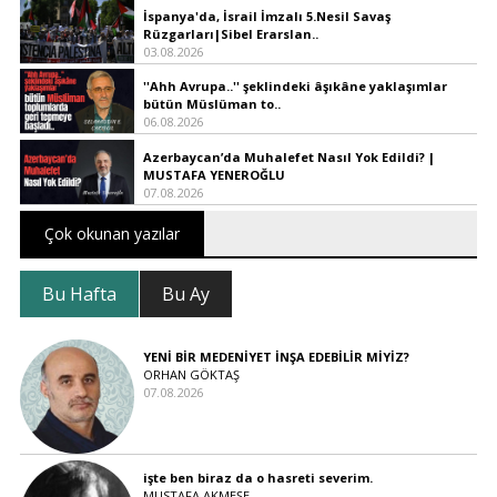
İspanya'da, İsrail İmzalı 5.Nesil Savaş
Rüzgarları|Sibel Erarslan..
03.08.2026
''Ahh Avrupa..'' şeklindeki âşıkâne yaklaşımlar
bütün Müslüman to..
06.08.2026
Azerbaycan’da Muhalefet Nasıl Yok Edildi? |
MUSTAFA YENEROĞLU
07.08.2026
Çok okunan yazılar
Bu Hafta
Bu Ay
YENİ BİR MEDENİYET İNŞA EDEBİLİR MİYİZ?
ORHAN GÖKTAŞ
07.08.2026
işte ben biraz da o hasreti severim.
MUSTAFA AKMEŞE