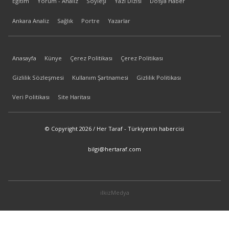
Eğitim
Yorum - Analiz
Söyleşi
Yazı Dizisi
Dosya Haber
Ankara Analiz
Sağlık
Portre
Yazarlar
Anasayfa
Künye
Çerez Politikası
Çerez Politikası
Gizlilik Sözleşmesi
Kullanım Şartnamesi
Gizlilik Politikası
Veri Politikası
Site Haritası
© Copyright 2026 / Her Taraf - Türkiyenin habercisi
bilgi@hertaraf.com
ilkizMedya