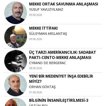
MEKKE ORTAK SAVUNMA ANLAŞMASI
YUSUF YAVUZYILMAZ
09.08.2026
MEKKE İTTİFAKI
SÜLEYMAN ARSLANTAŞ
09.08.2026
ÜÇ TARZI AMERİKANCILIK: SADABAT
PAKTI-CENTO-MEKKE ANLAŞMASI
CYRANO DE BERGERAC
08.08.2026
YENİ BİR MEDENİYET İNŞA EDEBİLİR
MİYİZ?
ORHAN GÖKTAŞ
07.08.2026
BİLGİNİN İNSANİLEŞTİRİLMESİ-3
ÜSTÜN BOL