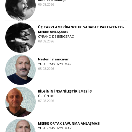
06.08.2026
ÜÇ TARZI AMERİKANCILIK: SADABAT PAKTI-CENTO-
MEKKE ANLAŞMASI
CYRANO DE BERGERAC
08.08.2026
Neden İslamcıyım
YUSUF YAVUZYILMAZ
05.08.2026
BİLGİNİN İNSANİLEŞTİRİLMESİ-3
ÜSTÜN BOL
07.08.2026
MEKKE ORTAK SAVUNMA ANLAŞMASI
YUSUF YAVUZYILMAZ