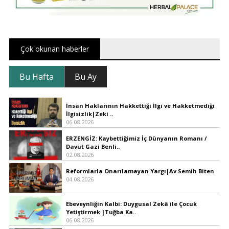
Çok okunan haberler
Bu Hafta
Bu Ay
İnsan Haklarının Hakkettiği İlgi ve Hakketmediği
İlgisizlik|Zeki ..
06.08.2026
ERZENGİZ: Kaybettiğimiz İç Dünyanın Romanı /
Davut Gazi Benli..
02.08.2026
Reformlarla Onarılamayan Yargı|Av.Semih Biten
04.08.2026
Ebeveynliğin Kalbi: Duygusal Zekâ ile Çocuk
Yetiştirmek |Tuğba Ka..
06.08.2026