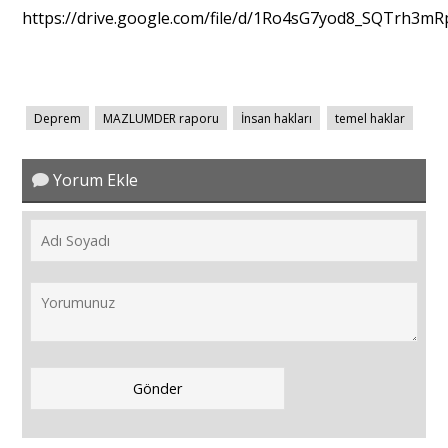
https://drive.google.com/file/d/1Ro4sG7yod8_SQTrh3m
Deprem
MAZLUMDER raporu
İnsan hakları
temel haklar
Yorum Ekle