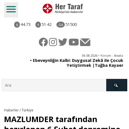
44.73
51.42
51500
$
€
GA
ya
06.08.2026 • Yorum - Analiz
rı
• Ebeveynliğin Kalbi: Duygusal Zekâ ile Çocuk
Yetiştirmek |Tuğba Kayaer
Türkiye
Haberler / Türkiye
MAZLUMDER tarafından
Derkenar