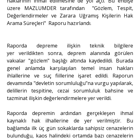
haklarının ihmal edilmesine de yol açtı. Bu endişe
üzere MAZLUMDER tarafından "Gözlem, Tespit,
Değerlendirmeler ve Zarara Uğramış Kişilerin Hak
Portre
Arama Süreçleri" Raporu hazırlandı.
Yazarlar
Raporda depreme ilişkin teknik bilgilere
yer verildikten sonra, deprem alanında görülen
vakıalar "gözlem" başlığı altında kaydedildi. Burada
genel anlamda karşılaşılan temel insan hakları
ihlallerine ve suç fiillerine işaret edildi. Raporun
Eğitim
devamında "devletin sorumluluğu"na vurgu yapılarak,
Dosya Haber
delillerin tespitine, cezai sorumluluk bahsine ve
tazminat ilişkin değerlendirmelere yer verildi.
Ankara Analiz
Raporda depremin ardından gerçekleşen ihmal
Sağlık
kaynaklı hak ilhallerine de yer verilmiştir. Bu
bağlamda ilk üç gün sokaklarda sahipsiz cenazelerin
bulunduğu, kaos halindeki ortamda bazı cenazelerin