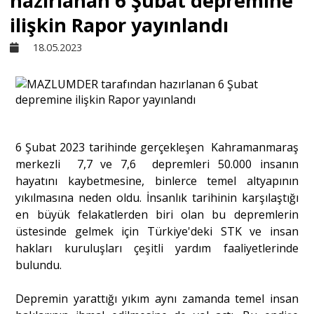
hazırlanan 6 Şubat depremine
ilişkin Rapor yayınlandı
Sivil Toplum
18.05.2023
Kültür - Sanat
Ekonomi
6 Şubat 2023 tarihinde gerçekleşen Kahramanmaraş
merkezli 7,7 ve 7,6 depremleri 50.000 insanın
Dünya
hayatını kaybetmesine, binlerce temel altyapının
yıkılmasına neden oldu. İnsanlık tarihinin karşılaştığı
en büyük felakatlerden biri olan bu depremlerin
Yorum - Analiz
üstesinde gelmek için Türkiye'deki STK ve insan
hakları kuruluşları çeşitli yardım faaliyetlerinde
Söyleşi
bulundu.
Depremin yarattığı yıkım aynı zamanda temel insan
Yazı Dizisi