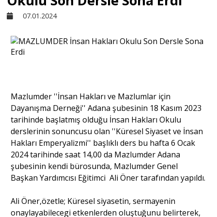
Okulu Son Dersle Sona Erdi
07.01.2024
Sivil Toplum
Kültür - Sanat
Ekonomi
Mazlumder ''İnsan Hakları ve Mazlumlar için
Dayanışma Derneği'' Adana şubesinin 18 Kasım 2023
Dünya
tarihinde başlatmış olduğu İnsan Hakları Okulu
derslerinin sonuncusu olan ''Küresel Siyaset ve İnsan
Hakları Emperyalizmi'' başlıklı ders bu hafta 6 Ocak
Yorum - Analiz
2024 tarihinde saat 14,00 da Mazlumder Adana
şubesinin kendi bürosunda, Mazlumder Genel
Başkan Yardımcısı Eğitimci Ali Öner tarafından yapıldı.
Söyleşi
Ali Öner,özetle; Küresel siyasetin, sermayenin
onaylayabilecegi etkenlerden oluştuğunu belirterek,
Yazı Dizisi