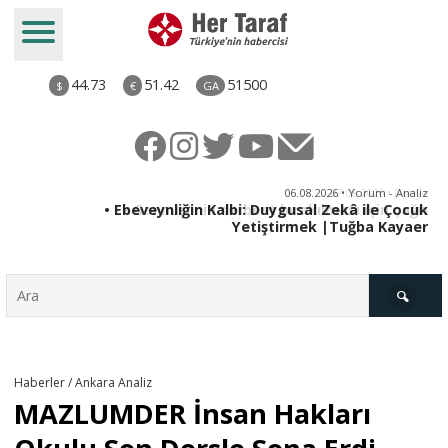
44.73
51.42
51500
$
€
GA
ya
06.08.2026 • Yorum - Analiz
rı
• Ebeveynliğin Kalbi: Duygusal Zekâ ile Çocuk
Yetiştirmek |Tuğba Kayaer
Türkiye
Haberler / Ankara Analiz
MAZLUMDER İnsan Hakları
Derkenar