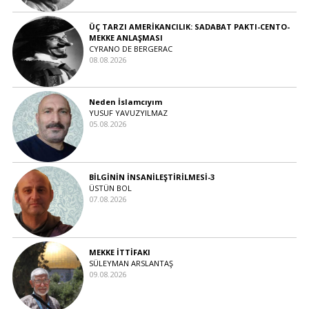
ÜÇ TARZI AMERİKANCILIK: SADABAT PAKTI-CENTO-
MEKKE ANLAŞMASI
CYRANO DE BERGERAC
08.08.2026
Neden İslamcıyım
YUSUF YAVUZYILMAZ
05.08.2026
BİLGİNİN İNSANİLEŞTİRİLMESİ-3
ÜSTÜN BOL
07.08.2026
MEKKE İTTİFAKI
SÜLEYMAN ARSLANTAŞ
09.08.2026