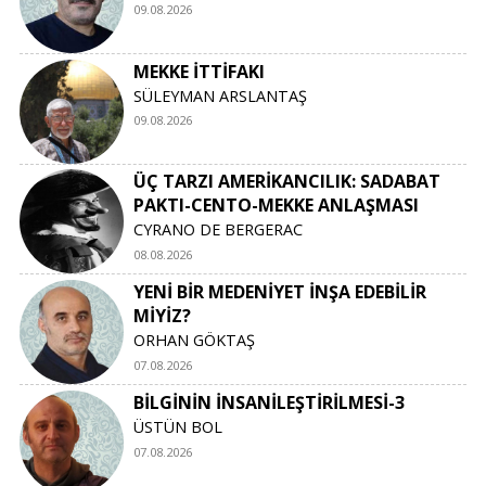
09.08.2026
MEKKE İTTİFAKI
SÜLEYMAN ARSLANTAŞ
09.08.2026
ÜÇ TARZI AMERİKANCILIK: SADABAT
PAKTI-CENTO-MEKKE ANLAŞMASI
CYRANO DE BERGERAC
08.08.2026
YENİ BİR MEDENİYET İNŞA EDEBİLİR
MİYİZ?
ORHAN GÖKTAŞ
07.08.2026
BİLGİNİN İNSANİLEŞTİRİLMESİ-3
ÜSTÜN BOL
07.08.2026