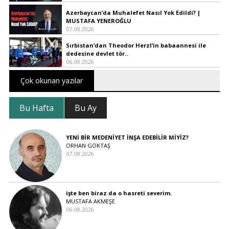
Azerbaycan’da Muhalefet Nasıl Yok Edildi? |
MUSTAFA YENEROĞLU
07.08.2026
Sırbistan’dan Theodor Herzl’in babaannesi ile
dedesine devlet tör..
06.08.2026
Çok okunan yazılar
Bu Hafta
Bu Ay
YENİ BİR MEDENİYET İNŞA EDEBİLİR MİYİZ?
ORHAN GÖKTAŞ
07.08.2026
işte ben biraz da o hasreti severim.
MUSTAFA AKMEŞE
06.08.2026