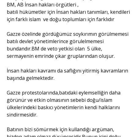
BM, AB İnsan hakları örgütleri ,
batıli hükümetler için İnsan hakları tanımları, kendileri
Portre
için farklı islam ve doğu toplumları için farklıdır
Gazze özelinde gördüğümüz soykırımın görülmemesi
Yazarlar
batılı devlet yönetimlerince görulelmemesi
bundandır.BM de veto yetkisi olan 5 ülke,
sermayenin emrinde çıkar gruplarından oluşur.
İnsan hakları kavramı da saflığını yitirmiş kavramların
Eğitim
başında gelmektedir.
Dosya Haber
Gazze protestolarında,batıdaki eylemselliğin daha
görünür ve etkin olmasının sebebi doğu/islam
Ankara Analiz
ülkelerindeki baskıcı yönetimlerin kendi halklarını
sindirmesidir.
Sağlık
Batının bizi sömürmek için kullandığı argüman,
bizden adam olmaz düşüncesidir.Bunun içini doğu