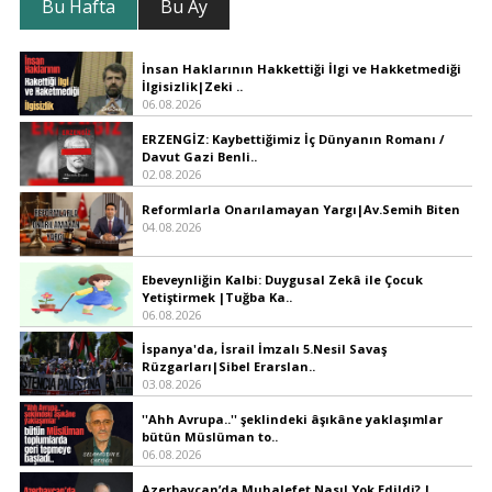
Bu Hafta
Bu Ay
İnsan Haklarının Hakkettiği İlgi ve Hakketmediği
İlgisizlik|Zeki ..
06.08.2026
ERZENGİZ: Kaybettiğimiz İç Dünyanın Romanı /
Davut Gazi Benli..
02.08.2026
Reformlarla Onarılamayan Yargı|Av.Semih Biten
04.08.2026
Ebeveynliğin Kalbi: Duygusal Zekâ ile Çocuk
Yetiştirmek |Tuğba Ka..
06.08.2026
İspanya'da, İsrail İmzalı 5.Nesil Savaş
Rüzgarları|Sibel Erarslan..
03.08.2026
''Ahh Avrupa..'' şeklindeki âşıkâne yaklaşımlar
bütün Müslüman to..
06.08.2026
Azerbaycan’da Muhalefet Nasıl Yok Edildi? |