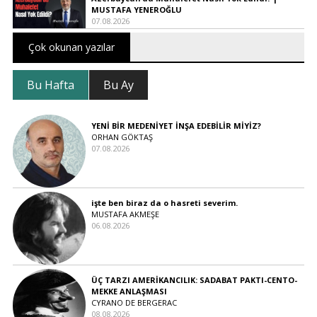
MUSTAFA YENEROĞLU
07.08.2026
Çok okunan yazılar
Bu Hafta
Bu Ay
YENİ BİR MEDENİYET İNŞA EDEBİLİR MİYİZ?
ORHAN GÖKTAŞ
07.08.2026
işte ben biraz da o hasreti severim.
MUSTAFA AKMEŞE
06.08.2026
ÜÇ TARZI AMERİKANCILIK: SADABAT PAKTI-CENTO-
MEKKE ANLAŞMASI
CYRANO DE BERGERAC
08.08.2026