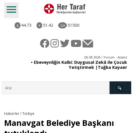
44.73
51.42
51500
$
€
GA
ya
06.08.2026 • Yorum - Analiz
rı
• Ebeveynliğin Kalbi: Duygusal Zekâ ile Çocuk
Yetiştirmek |Tuğba Kayaer
Türkiye
Haberler / Türkiye
Manavgat Belediye Başkanı
Derkenar