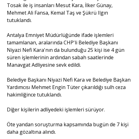
Tosak ile iş insanları Mesut Kara, İlker Günay,
Mehmet Ali Fansa, Kemal Taş ve Şükrü Ilgın
Portre
tutuklandı.
Antalya Emniyet Müdürlüğünde ifade işlemleri
Yazarlar
tamamlanan, aralarında CHP'li Belediye Başkanı
Niyazi Nefi Kara'nın da bulunduğu 25 kişi ise 4 gün
süren işlemlerinin ardından sabah saatlerinde
Manavgat Adliyesine sevk edildi.
Eğitim
Belediye Başkanı Niyazi Nefi Kara ve Belediye Başkan
Yardımcısı Mehmet Engin Tüter çıkarıldığı sulh ceza
Dosya Haber
hakimliğince tutuklandı.
Ankara Analiz
Diğer kişilerin adliyedeki işlemleri sürüyor.
Sağlık
Öte yandan soruşturma kapsamında bugün de 7 kişi
daha gözaltına alındı.