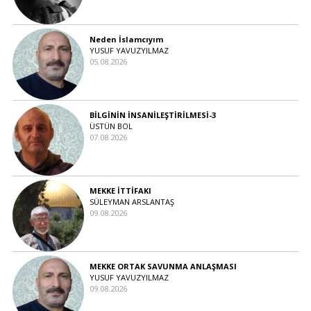
Neden İslamcıyım
YUSUF YAVUZYILMAZ
05.08.2026
BİLGİNİN İNSANİLEŞTİRİLMESİ-3
ÜSTÜN BOL
07.08.2026
MEKKE İTTİFAKI
SÜLEYMAN ARSLANTAŞ
09.08.2026
MEKKE ORTAK SAVUNMA ANLAŞMASI
YUSUF YAVUZYILMAZ
09.08.2026