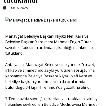
tutuklandı
08.07.2025
Sivil Toplum
Kültür - Sanat
Manavgat Belediye Başkanı Niyazi Nefi Kara ve
Belediye Başkan Yardımcısı Mehmet Engin Tüter
Ekonomi
savcılılık ifadesinin ardından çıkarıldığı mahkemece
tutuklandı.
Dünya
Antalya'da Manavgat Belediyesine yönelik "rüşvet,
irtikap ve zimmet" iddiasıyla yürütülen soruşturma
Yorum - Analiz
kapsamında Belediye Başkanı Niyazi Nefi Kara ve
belediye başkan yardımcılarının da aralarında
bulunduğu 34 kişi, 4 Temmuz'da gözaltına alındı.
Söyleşi
7 Temmuz'da savcılığa çıkarılan ve tutuklama talebiyle
Yazı Dizisi
hakimliğe sevk edilen Belediye Meclis üyesi Mehmet