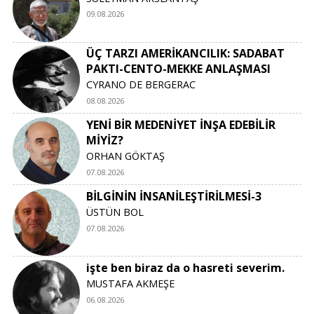
09.08.2026
ÜÇ TARZI AMERİKANCILIK: SADABAT
PAKTI-CENTO-MEKKE ANLAŞMASI
CYRANO DE BERGERAC
08.08.2026
YENİ BİR MEDENİYET İNŞA EDEBİLİR
MİYİZ?
ORHAN GÖKTAŞ
07.08.2026
BİLGİNİN İNSANİLEŞTİRİLMESİ-3
ÜSTÜN BOL
07.08.2026
işte ben biraz da o hasreti severim.
MUSTAFA AKMEŞE
06.08.2026