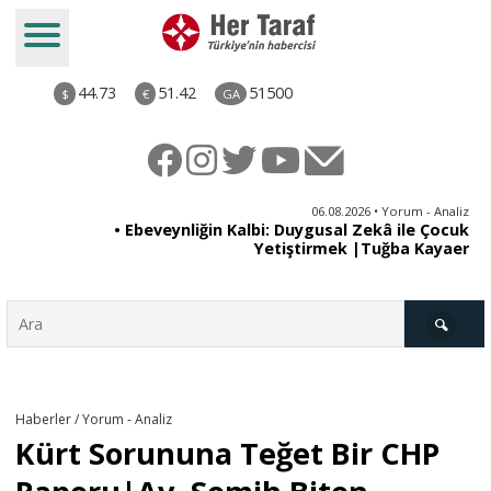
44.73
51.42
51500
$
€
GA
ya
06.08.2026 • Yorum - Analiz
rı
• Ebeveynliğin Kalbi: Duygusal Zekâ ile Çocuk
Yetiştirmek |Tuğba Kayaer
Türkiye
Haberler / Yorum - Analiz
Kürt Sorununa Teğet Bir CHP
Derkenar