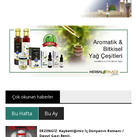
Çok okunan haberler
Bu Hafta
Bu Ay
ERZENGİZ: Kaybettiğimiz İç Dünyanın Romanı /
Davut Gazi Benli..