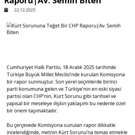
Raporu|Av. Semih Biten
22.12.2025
Sivil Toplum
Kültür - Sanat
Ekonomi
Cumhuriyet Halk Partisi, 18 Aralık 2025 tarihinde
Dünya
Türkiye Büyük Millet Meclisi’nde kurulan Komisyona
bir rapor sunmuştur. Son yerel seçimlerde birinci
parti konumuna gelen ve Türkiye’nin en eski siyasi
Yorum - Analiz
partisi olan CHP’nin, Kürt Sorunu gibi tarihsel ve
yapısal bir meseleye ilişkin yaklaşımı bu nedenle özel
bir önem taşımaktadır.
Söyleşi
Bu çerçevede Komisyona sunulan rapor dikkatle
incelendiğinde, metnin Kürt Sorunu’na temas etmekle
Yazı Dizisi