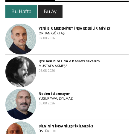
Bu Hafta
Bu Ay
YENİ BİR MEDENİYET İNŞA EDEBİLİR MİYİZ?
ORHAN GÖKTAŞ
07.08.2026
işte ben biraz da o hasreti severim.
MUSTAFA AKMEŞE
06.08.2026
Neden İslamcıyım
YUSUF YAVUZYILMAZ
05.08.2026
BİLGİNİN İNSANİLEŞTİRİLMESİ-3
ÜSTÜN BOL