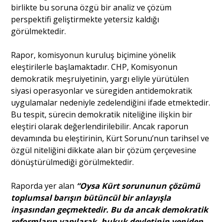
birlikte bu soruna özgü bir analiz ve çözüm
perspektifi geliştirmekte yetersiz kaldığı
Portre
görülmektedir.
Rapor, komisyonun kuruluş biçimine yönelik
Yazarlar
eleştirilerle başlamaktadır. CHP, Komisyonun
demokratik meşruiyetinin, yargı eliyle yürütülen
siyasi operasyonlar ve süregiden antidemokratik
uygulamalar nedeniyle zedelendiğini ifade etmektedir.
Bu tespit, sürecin demokratik niteliğine ilişkin bir
Eğitim
eleştiri olarak değerlendirilebilir. Ancak raporun
devamında bu eleştirinin, Kürt Sorunu’nun tarihsel ve
Dosya Haber
özgül niteliğini dikkate alan bir çözüm çerçevesine
dönüştürülmediği görülmektedir.
Ankara Analiz
Raporda yer alan
“Oysa Kürt sorununun çözümü
Sağlık
toplumsal barışın bütüncül bir anlayışla
inşasından geçmektedir. Bu da ancak demokratik
reformların yapılarak, hukuk devletinin yeniden