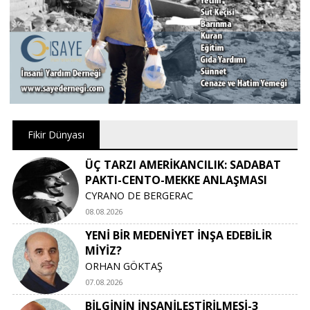
Fikir Dünyası
ÜÇ TARZI AMERİKANCILIK: SADABAT
PAKTI-CENTO-MEKKE ANLAŞMASI
CYRANO DE BERGERAC
08.08.2026
YENİ BİR MEDENİYET İNŞA EDEBİLİR
MİYİZ?
ORHAN GÖKTAŞ
07.08.2026
BİLGİNİN İNSANİLEŞTİRİLMESİ-3