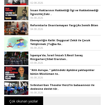
02.08.2026
İnsan Haklarının Hakkettiği İlgi ve Hakketmediği
İlgisizlik|Zeki ..
06.08.2026
Reformlarla Onarılamayan Yargı|Av.Semih Biten
04.08.2026
Ebeveynliğin Kalbi: Duygusal Zekâ ile Çocuk
Yetiştirmek |Tuğba Ka..
06.08.2026
İspanya'da, İsrail İmzalı 5.Nesil Savaş
Rüzgarları|Sibel Erarslan..
03.08.2026
''Ahh Avrupa..'' şeklindeki âşıkâne yaklaşımlar
bütün Müslüman to..
06.08.2026
Sırbistan’dan Theodor Herzl’in babaannesi ile
dedesine devlet tör..
06.08.2026
Çok okunan yazılar