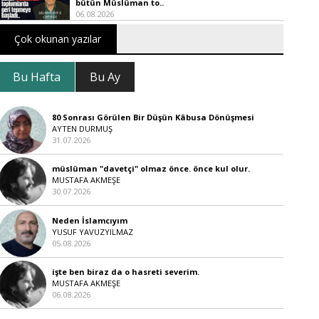
bütün Müslüman to..
06.08.2026
Çok okunan yazılar
Bu Hafta
Bu Ay
80 Sonrası Görülen Bir Düşün Kâbusa Dönüşmesi
AYTEN DURMUŞ
31.07.2026
müslüman "davetçi" olmaz önce. önce kul olur.
MUSTAFA AKMEŞE
30.07.2026
Neden İslamcıyım
YUSUF YAVUZYILMAZ
05.08.2026
işte ben biraz da o hasreti severim.
MUSTAFA AKMEŞE
06.08.2026