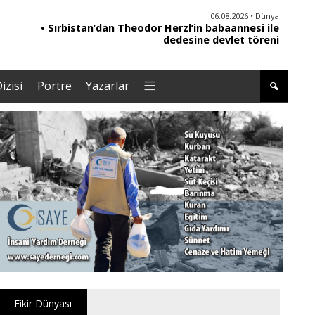
04.08.2026 • Yorum - Analiz
06.08.2026 • Dünya
• Reformlarla Onarılamayan Yargı|Av.Semih Biten
• Sırbistan’dan Theodor Herzl’in babaannesi ile
• ER
dedesine devlet töreni
izisi
Portre
Yazarlar
Fikir Dünyası