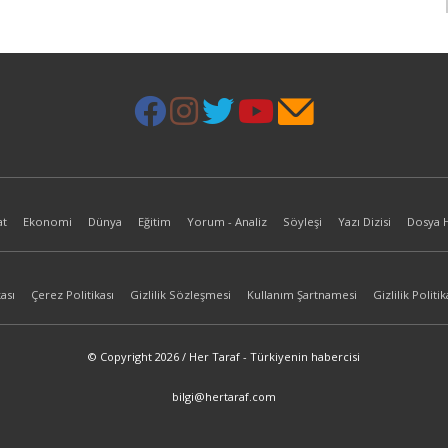
at
Ekonomi
Dünya
Eğitim
Yorum - Analiz
Söyleşi
Yazı Dizisi
Dosya 
ası
Çerez Politikası
Gizlilik Sözleşmesi
Kullanım Şartnamesi
Gizlilik Politik
© Copyright 2026 / Her Taraf - Türkiyenin habercisi
bilgi@hertaraf.com