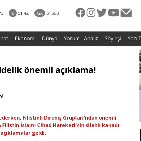
naliz
diği
73
€
51.42
GA
51500
avaş
anat
Ekonomi
Dünya
Yorum - Analiz
Söyleşi
Yazı D
delik önemli açıklama!
ederken, Filistinli Direniş Grupları'ndan önemli
listin İslami Cihad Hareketi’nin silahlı kanadı
açıklamalar geldi.