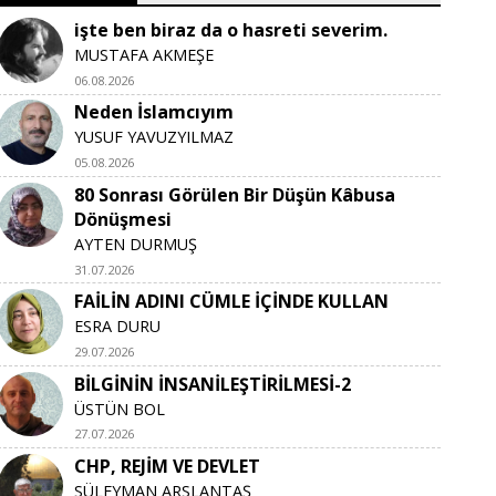
işte ben biraz da o hasreti severim.
MUSTAFA AKMEŞE
06.08.2026
Neden İslamcıyım
YUSUF YAVUZYILMAZ
05.08.2026
80 Sonrası Görülen Bir Düşün Kâbusa
Dönüşmesi
AYTEN DURMUŞ
31.07.2026
FAİLİN ADINI CÜMLE İÇİNDE KULLAN
ESRA DURU
29.07.2026
BİLGİNİN İNSANİLEŞTİRİLMESİ-2
ÜSTÜN BOL
27.07.2026
CHP, REJİM VE DEVLET
SÜLEYMAN ARSLANTAŞ