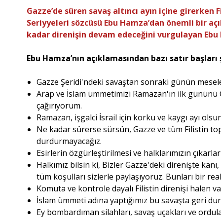
Gazze’de süren savaş altıncı ayın içine girerken F
Seriyyeleri sözcüsü Ebu Hamza’dan önemli bir açık
kadar direnişin devam edeceğini vurgulayan Ebu
Ebu Hamza’nın açıklamasından bazı satır başları 
Gazze Şeridi'ndeki savaştan sonraki günün meselesi
Arap ve İslam ümmetimizi Ramazan'ın ilk gününü G
çağırıyorum.
Ramazan, işgalci İsrail için korku ve kaygı ayı olsun
Ne kadar sürerse sürsün, Gazze ve tüm Filistin top
durdurmayacağız.
Esirlerin özgürleştirilmesi ve halklarımızın çıkarla
Halkımız bilsin ki, Bizler Gazze'deki direnişte kanı
tüm koşulları sizlerle paylaşıyoruz. Bunları bir rea
Komuta ve kontrole dayalı Filistin direnişi halen 
İslam ümmeti adına yaptığımız bu savaşta geri dur
Ey bombardıman silahları, savaş uçakları ve ordula