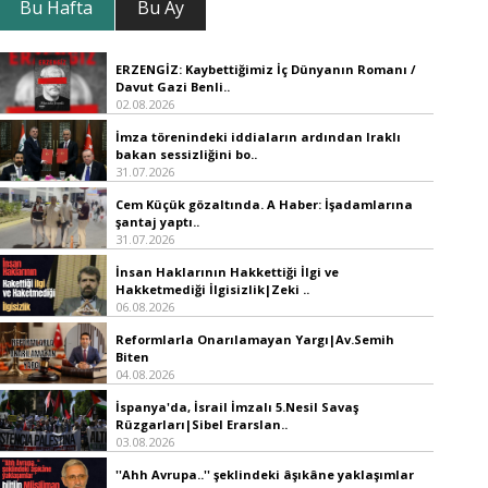
Bu Hafta
Bu Ay
ERZENGİZ: Kaybettiğimiz İç Dünyanın Romanı /
Davut Gazi Benli..
02.08.2026
İmza törenindeki iddiaların ardından Iraklı
bakan sessizliğini bo..
31.07.2026
Cem Küçük gözaltında. A Haber: İşadamlarına
şantaj yaptı..
31.07.2026
İnsan Haklarının Hakkettiği İlgi ve
Hakketmediği İlgisizlik|Zeki ..
06.08.2026
Reformlarla Onarılamayan Yargı|Av.Semih
Biten
04.08.2026
İspanya'da, İsrail İmzalı 5.Nesil Savaş
Rüzgarları|Sibel Erarslan..
03.08.2026
''Ahh Avrupa..'' şeklindeki âşıkâne yaklaşımlar