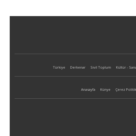
Türkiye
Derkenar
Sivil Toplum
Kültür - San
Anasayfa
Künye
Çerez Politik