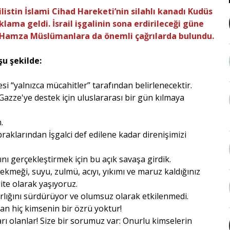
ilistin İslami Cihad Hareketi’nin silahlı kanadı Kudüs
lama geldi. İsrail işgalinin sona erdirileceği güne
 Hamza Müslümanlara da önemli çağrılarda bulundu.
şu şekilde:
 “yalnızca mücahitler’’ tarafından belirlenecektir.
azze'ye destek için uluslararası bir gün kılmaya
.
raklarından İşgalci def edilene kadar direnişimizi
rını gerçekleştirmek için bu açık savaşa girdik.
, ekmeği, suyu, zulmü, acıyı, yıkımı ve maruz kaldığınız
lite olarak yaşıyoruz.
varlığını sürdürüyor ve olumsuz olarak etkilenmedi.
an hiç kimsenin bir özrü yoktur!
rı olanlar! Size bir sorumuz var: Onurlu kimselerin