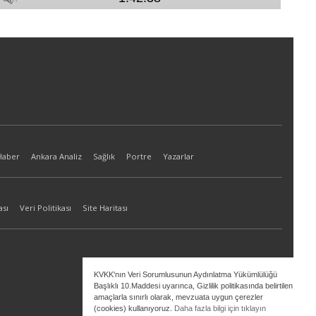
Haber
Ankara Analiz
Sağlık
Portre
Yazarlar
ası
Veri Politikası
Site Haritası
KVKK'nın Veri Sorumlusunun Aydınlatma Yükümlülüğü
Başlıklı 10.Maddesi uyarınca, Gizlilik politikasında belirtilen
amaçlarla sınırlı olarak, mevzuata uygun çerezler
(cookies) kullanıyoruz.
Daha fazla bilgi için tıklayın