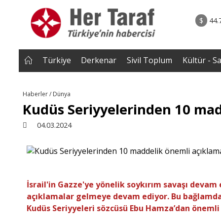
rum - Analiz
06.08.2026 • Yorum - A
lar bütün
• İnsan Haklarının Hakkettiği İlgi ve Hakketme
$
44.
 tepmeye
İlgisizlik|Zeki S
 Çakırgil
Türkiye
Derkenar
Sivil Toplum
Kültür - S
Haberler / Dünya
Kudüs Seriyyelerinden 10 mad
04.03.2024
İsrail'in Gazze'ye yönelik soykırım savaşı devam 
açıklamalar gelmeye devam ediyor. Bu bağlamda Fi
Kudüs Seriyyeleri sözcüsü Ebu Hamza’dan önemli 