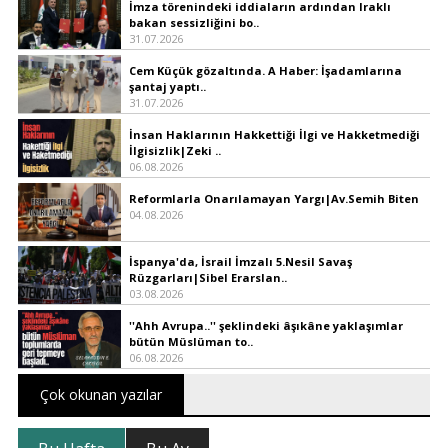
İmza törenindeki iddiaların ardından Iraklı
bakan sessizliğini bo..
31.07.2026
Cem Küçük gözaltında. A Haber: İşadamlarına
şantaj yaptı..
31.07.2026
İnsan Haklarının Hakkettiği İlgi ve Hakketmediği
İlgisizlik|Zeki ..
06.08.2026
Reformlarla Onarılamayan Yargı|Av.Semih Biten
04.08.2026
İspanya'da, İsrail İmzalı 5.Nesil Savaş
Rüzgarları|Sibel Erarslan..
03.08.2026
''Ahh Avrupa..'' şeklindeki âşıkâne yaklaşımlar
bütün Müslüman to..
06.08.2026
Çok okunan yazılar