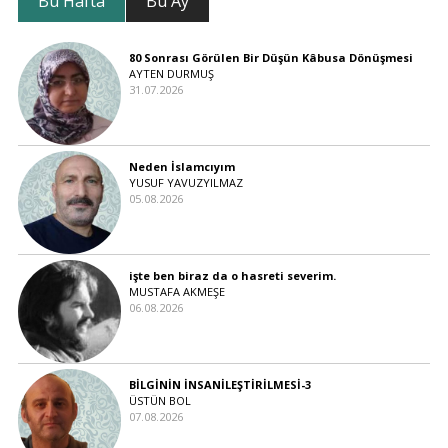
Bu Hafta
Bu Ay
80 Sonrası Görülen Bir Düşün Kâbusa Dönüşmesi
AYTEN DURMUŞ
31.07.2026
Neden İslamcıyım
YUSUF YAVUZYILMAZ
05.08.2026
işte ben biraz da o hasreti severim.
MUSTAFA AKMEŞE
06.08.2026
BİLGİNİN İNSANİLEŞTİRİLMESİ-3
ÜSTÜN BOL
07.08.2026