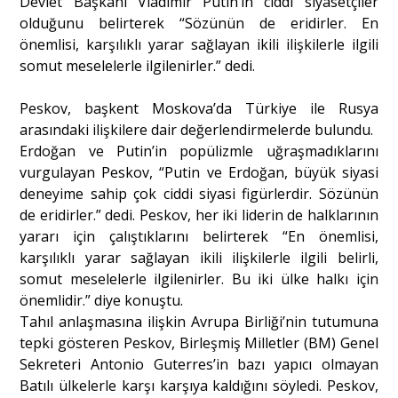
Devlet Başkanı Vladimir Putin’in ciddi siyasetçiler
olduğunu belirterek “Sözünün de eridirler. En
önemlisi, karşılıklı yarar sağlayan ikili ilişkilerle ilgili
Portre
somut meselelerle ilgilenirler.” dedi.
Peskov, başkent Moskova’da Türkiye ile Rusya
Yazarlar
arasındaki ilişkilere dair değerlendirmelerde bulundu.
Erdoğan ve Putin’in popülizmle uğraşmadıklarını
vurgulayan Peskov, “Putin ve Erdoğan, büyük siyasi
deneyime sahip çok ciddi siyasi figürlerdir. Sözünün
de eridirler.” dedi. Peskov, her iki liderin de halklarının
Eğitim
yararı için çalıştıklarını belirterek “En önemlisi,
Dosya Haber
karşılıklı yarar sağlayan ikili ilişkilerle ilgili belirli,
somut meselelerle ilgilenirler. Bu iki ülke halkı için
Ankara Analiz
önemlidir.” diye konuştu.
Tahıl anlaşmasına ilişkin Avrupa Birliği’nin tutumuna
Sağlık
tepki gösteren Peskov, Birleşmiş Milletler (BM) Genel
Sekreteri Antonio Guterres’in bazı yapıcı olmayan
Batılı ülkelerle karşı karşıya kaldığını söyledi. Peskov,