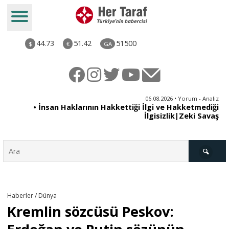
44.73
51.42
51500
$
€
GA
iz
06.08.2026 • Yorum - Analiz
ün
• İnsan Haklarının Hakkettiği İlgi ve Hakketmediği
•
ye
İlgisizlik|Zeki Savaş
il
Türkiye
Haberler / Dünya
Kremlin sözcüsü Peskov:
Derkenar