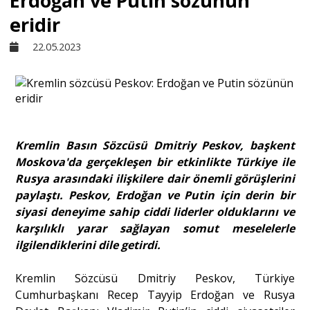
Erdoğan ve Putin sözünün
eridir
Sivil Toplum
22.05.2023
Kültür - Sanat
Ekonomi
Kremlin Basın Sözcüsü Dmitriy Peskov, başkent
Moskova'da gerçekleşen bir etkinlikte Türkiye ile
Dünya
Rusya arasındaki ilişkilere dair önemli görüşlerini
paylaştı. Peskov, Erdoğan ve Putin için derin bir
siyasi deneyime sahip ciddi liderler olduklarını ve
Yorum - Analiz
karşılıklı yarar sağlayan somut meselelerle
ilgilendiklerini dile getirdi.
Söyleşi
Kremlin Sözcüsü Dmitriy Peskov, Türkiye
Cumhurbaşkanı Recep Tayyip Erdoğan ve Rusya
Yazı Dizisi