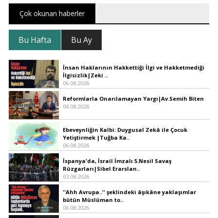
Çok okunan haberler
Bu Hafta
Bu Ay
İnsan Haklarının Hakkettiği İlgi ve Hakketmediği
İlgisizlik|Zeki ..
06.08.2026
Reformlarla Onarılamayan Yargı|Av.Semih Biten
04.08.2026
Ebeveynliğin Kalbi: Duygusal Zekâ ile Çocuk
Yetiştirmek |Tuğba Ka..
06.08.2026
İspanya'da, İsrail İmzalı 5.Nesil Savaş
Rüzgarları|Sibel Erarslan..
03.08.2026
''Ahh Avrupa..'' şeklindeki âşıkâne yaklaşımlar
bütün Müslüman to..
06.08.2026