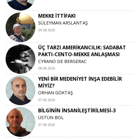
MEKKE İTTİFAKI
SÜLEYMAN ARSLANTAŞ
09.08.2026
ÜÇ TARZI AMERİKANCILIK: SADABAT
PAKTI-CENTO-MEKKE ANLAŞMASI
CYRANO DE BERGERAC
08.08.2026
YENİ BİR MEDENİYET İNŞA EDEBİLİR
MİYİZ?
ORHAN GÖKTAŞ
07.08.2026
BİLGİNİN İNSANİLEŞTİRİLMESİ-3
ÜSTÜN BOL
07.08.2026