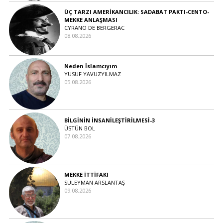
ÜÇ TARZI AMERİKANCILIK: SADABAT PAKTI-CENTO-
MEKKE ANLAŞMASI
CYRANO DE BERGERAC
08.08.2026
Neden İslamcıyım
YUSUF YAVUZYILMAZ
05.08.2026
BİLGİNİN İNSANİLEŞTİRİLMESİ-3
ÜSTÜN BOL
07.08.2026
MEKKE İTTİFAKI
SÜLEYMAN ARSLANTAŞ
09.08.2026