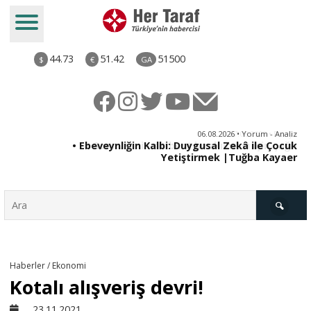
44.73
51.42
51500
$
€
GA
ya
06.08.2026 • Yorum - Analiz
rı
• Ebeveynliğin Kalbi: Duygusal Zekâ ile Çocuk
Yetiştirmek |Tuğba Kayaer
Türkiye
Haberler / Ekonomi
Kotalı alışveriş devri!
Derkenar
23.11.2021