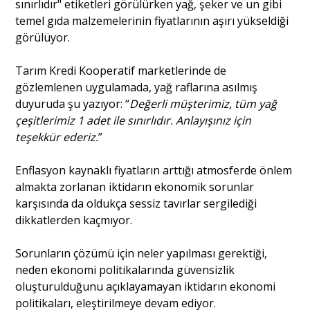
sınırlıdır" etiketleri görülürken yağ, şeker ve un gibi
temel gıda malzemelerinin fiyatlarının aşırı yükseldiği
görülüyor.
Portre
Tarım Kredi Kooperatif marketlerinde de
Yazarlar
gözlemlenen uygulamada, yağ raflarına asılmış
duyuruda şu yazıyor: “
Değerli müşterimiz, tüm yağ
çeşitlerimiz 1 adet ile sınırlıdır. Anlayışınız için
teşekkür ederiz.
”
Eğitim
Enflasyon kaynaklı fiyatların arttığı atmosferde önlem
almakta zorlanan iktidarın ekonomik sorunlar
Dosya Haber
karşısında da oldukça sessiz tavırlar sergilediği
dikkatlerden kaçmıyor.
Ankara Analiz
Sorunların çözümü için neler yapılması gerektiği,
Sağlık
neden ekonomi politikalarında güvensizlik
oluşturulduğunu açıklayamayan iktidarın ekonomi
politikaları, eleştirilmeye devam ediyor.