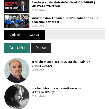
Azerbaycan’da Muhalefet Nasıl Yok Edildi? |
MUSTAFA YENEROĞLU
07.08.2026
Sırbistan’dan Theodor Herzl’in babaannesi ile
dedesine devlet tör..
06.08.2026
Çok okunan yazılar
Bu Hafta
Bu Ay
YENİ BİR MEDENİYET İNŞA EDEBİLİR MİYİZ?
ORHAN GÖKTAŞ
07.08.2026
işte ben biraz da o hasreti severim.
MUSTAFA AKMEŞE
06.08.2026