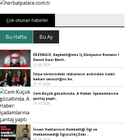
Çok okunan haberler
Bu Hafta
Bu Ay
ERZENGİZ: Kaybettiğimiz İç Dünyanın Romanı /
Davut Gazi Benli..
02.08.2026
İmza törenindeki iddiaların ardından Iraklı
bakan sessizliğini bo..
31.07.2026
Cem Küçük gözaltında. A Haber: İşadamlarına
şantaj yaptı..
31.07.2026
İnsan Haklarının Hakkettiği İlgi ve
Hakketmediği İlgisizlik|Zeki ..
06.08.2026