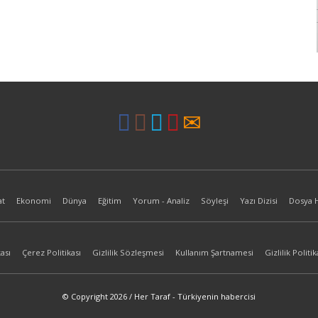
at
Ekonomi
Dünya
Eğitim
Yorum - Analiz
Söyleşi
Yazı Dizisi
Dosya 
ası
Çerez Politikası
Gizlilik Sözleşmesi
Kullanım Şartnamesi
Gizlilik Politik
© Copyright 2026 / Her Taraf - Türkiyenin habercisi