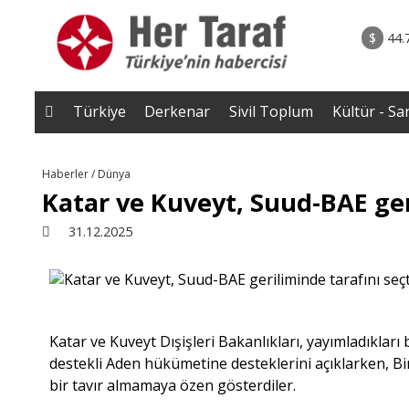
rum - Analiz
06.08.2026 • Yorum - A
lar bütün
• İnsan Haklarının Hakkettiği İlgi ve Hakketme
$
44.
 tepmeye
İlgisizlik|Zeki S
 Çakırgil
Türkiye
Derkenar
Sivil Toplum
Kültür - Sa
Haberler / Dünya
Katar ve Kuveyt, Suud-BAE ger
31.12.2025
Katar ve Kuveyt Dışişleri Bakanlıkları, yayımladıkları 
destekli Aden hükümetine desteklerini açıklarken, Bi
bir tavır almamaya özen gösterdiler.