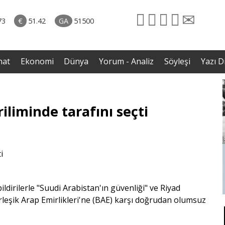
naliz
06.08.2026 • Dünya
diği
• Sırbistan’dan Theodor Herzl’in babaannesi ile
73
€
51.42
GA
51500
avaş
dedesine devlet töreni
nat
Ekonomi
Dünya
Yorum - Analiz
Söyleşi
Yazı Di
iliminde tarafını seçti
bildirilerle "Suudi Arabistan'ın güvenliği" ve Riyad
rleşik Arap Emirlikleri'ne (BAE) karşı doğrudan olumsuz