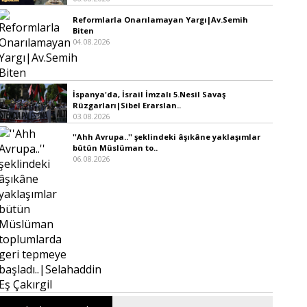
Reformlarla Onarılamayan Yargı|Av.Semih
Biten
04.08.2026
İspanya'da, İsrail İmzalı 5.Nesil Savaş
Rüzgarları|Sibel Erarslan..
03.08.2026
''Ahh Avrupa..'' şeklindeki âşıkâne yaklaşımlar
bütün Müslüman to..
06.08.2026