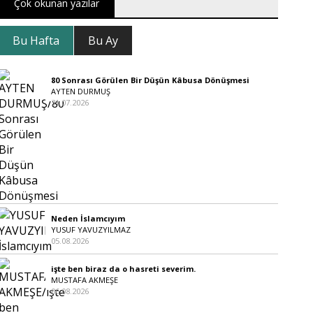
Çok okunan yazılar
Bu Hafta
Bu Ay
80 Sonrası Görülen Bir Düşün Kâbusa Dönüşmesi
AYTEN DURMUŞ
31.07.2026
Neden İslamcıyım
YUSUF YAVUZYILMAZ
05.08.2026
işte ben biraz da o hasreti severim.
MUSTAFA AKMEŞE
06.08.2026