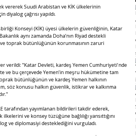
 vererek Suudi Arabistan ve KİK ülkelerinin
 diyalog çağrısı yapıldı.
birliği Konseyi (KİK) üyesi ülkelerin güvenliğinin, Katar
 Bakanlık aynı zamanda Doha’nın Riyad destekli
i ve toprak bütünlüğünün korunmasının zaruri
e yer verildi: "Katar Devleti, kardeş Yemen Cumhuriyeti'nde
ekte ve bu çerçevede Yemen’in meşru hükümetine tam
n, toprak bütünlüğünün ve kardeş Yemen halkının
m, söz konusu halkın güvenlik, istikrar ve kalkınma
ır."
E tarafından yayımlanan bildirileri takdir ederek,
 ilkelerini ve konsey tüzüğüne bağlılığı yansıttığını
alog ve diplomasiyi desteklediğini vurguladı.