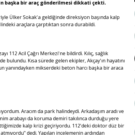
n başka bir araç gönderilmesi dikkati çekti.
iyle Ülker Sokak'a geldiğinde direksiyon başında kalp
lindeki araçlara çarptıktan sonra durabildi.
ayı 112 Acil Çağrı Merkezi'ne bildirdi. Kılıç, sağlık
de bulundu. Kısa sürede gelen ekipler, Akçay'ın hayatını
onun yanındayken mikserdeki beton harcı başka bir araca
alışıyordum. Aracım da park halindeydi. Arkadaşım aradı ve
enim arabayı da koruma demiri takılınca durduğu yere
ttiğimizde kalp krizi geçiriyordu. 112'deki doktor düz bir
 atmıyordu" dedi. Yapılan incelemenin ardından