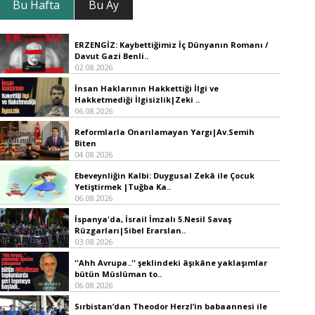
Bu Hafta
Bu Ay
ERZENGİZ: Kaybettiğimiz İç Dünyanın Romanı /
Davut Gazi Benli..
02.08.2026
İnsan Haklarının Hakkettiği İlgi ve
Hakketmediği İlgisizlik|Zeki ..
06.08.2026
Reformlarla Onarılamayan Yargı|Av.Semih
Biten
04.08.2026
Ebeveynliğin Kalbi: Duygusal Zekâ ile Çocuk
Yetiştirmek |Tuğba Ka..
06.08.2026
İspanya'da, İsrail İmzalı 5.Nesil Savaş
Rüzgarları|Sibel Erarslan..
03.08.2026
''Ahh Avrupa..'' şeklindeki âşıkâne yaklaşımlar
bütün Müslüman to..
06.08.2026
Sırbistan’dan Theodor Herzl’in babaannesi ile