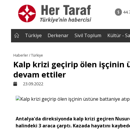
rum - Analiz
07.08.2026 • Tü
Edildi? |
• Türkiye, Pakistan ve Suudi Arabistan imzayı a
$
44.
NEROĞLU
Mekke Anlaşması yürürlüğe g
Türkiye
Derkenar
Sivil Toplum
Kültür - S
Haberler / Türkiye
Kalp krizi geçirip ölen işçini
devam ettiler
23.09.2022
Antalya'da direksiyonda kalp krizi geçiren Nusure
halindeki 3 araca çarptı. Kazada hayatını kaybed