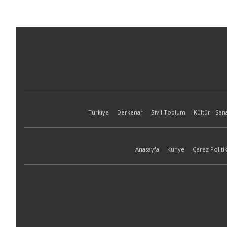
Türkiye
Derkenar
Sivil Toplum
Kültür - San
Anasayfa
Künye
Çerez Politik