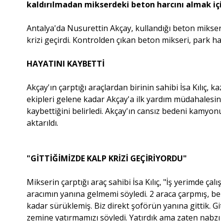
kaldırılmadan mikserdeki beton harcını almak içi
Antalya'da Nusurettin Akçay, kullandığı beton mikser
krizi geçirdi. Kontrolden çıkan beton mikseri, park ha
HAYATINI KAYBETTİ
Akçay'ın çarptığı araçlardan birinin sahibi İsa Kılıç, kaz
ekipleri gelene kadar Akçay'a ilk yardım müdahalesin
kaybettiğini belirledi. Akçay'ın cansız bedeni kamy
aktarıldı.
"GİTTİĞİMİZDE KALP KRİZİ GEÇİRİYORDU"
Mikserin çarptığı araç sahibi İsa Kılıç, "İş yerimde ç
aracımın yanına gelmemi söyledi. 2 araca çarpmış, b
kadar sürüklemiş. Biz direkt şoförün yanına gittik. Gi
zemine yatırmamızı söyledi. Yatırdık ama zaten nabzı