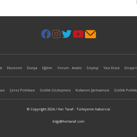
at
Ekonomi
Dünya
Eğitim
Yorum - Analiz
Söyleşi
Yazı Dizisi
Dosya 
ası
Çerez Politikası
Gizlilik Sözleşmesi
Kullanım Şartnamesi
Gizlilik Politik
© Copyright 2026 / Her Taraf - Türkiyenin habercisi
bilgi@hertaraf.com