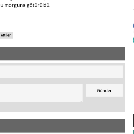
umu morguna götürüldü.
ettiler