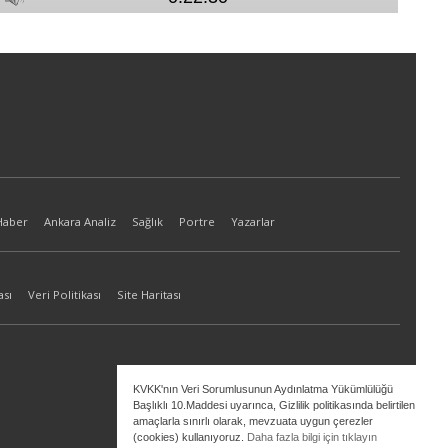
Haber
Ankara Analiz
Sağlık
Portre
Yazarlar
ası
Veri Politikası
Site Haritası
KVKK'nın Veri Sorumlusunun Aydınlatma Yükümlülüğü
Başlıklı 10.Maddesi uyarınca, Gizlilik politikasında belirtilen
amaçlarla sınırlı olarak, mevzuata uygun çerezler
(cookies) kullanıyoruz.
Daha fazla bilgi için tıklayın