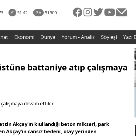
rkiye
07.08.2026 • Dünya
ttı!
• Gannuşi'nin serbest bırakılması için çağrı
73
€
51.42
GA
51500
irdi
anat
Ekonomi
Dünya
Yorum - Analiz
Söyleşi
Yazı D
n üstüne battaniye atıp çalışmaya
ttin Akçay'ın kıullandığı beton mikseri, park
en Akçay'ın cansız bedeni, olay yerinden