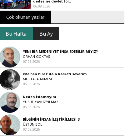
dedesine devlet tör..
06.08.2026
Çok okunan yazılar
Bu Hafta
Bu Ay
YENİ BİR MEDENİYET İNŞA EDEBİLİR MİYİZ?
ORHAN GÖKTAŞ
07.08.2026
işte ben biraz da o hasreti severim.
MUSTAFA AKMEŞE
06.08.2026
Neden İslamcıyım
YUSUF YAVUZYILMAZ
05.08.2026
BİLGİNİN İNSANİLEŞTİRİLMESİ-3
ÜSTÜN BOL
07.08.2026