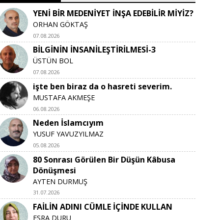
YENİ BİR MEDENİYET İNŞA EDEBİLİR MİYİZ?
ORHAN GÖKTAŞ
07.08.2026
BİLGİNİN İNSANİLEŞTİRİLMESİ-3
ÜSTÜN BOL
07.08.2026
işte ben biraz da o hasreti severim.
MUSTAFA AKMEŞE
06.08.2026
Neden İslamcıyım
YUSUF YAVUZYILMAZ
05.08.2026
80 Sonrası Görülen Bir Düşün Kâbusa
Dönüşmesi
AYTEN DURMUŞ
31.07.2026
FAİLİN ADINI CÜMLE İÇİNDE KULLAN
ESRA DURU