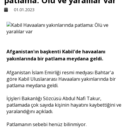
patlama: Ölü ve yaralılar var
01.01.2023
Sivil Toplum
Kültür - Sanat
Afganistan'ın başkenti Kabil'de havaalanı
Ekonomi
yakınlarında bir patlama meydana geldi.
Dünya
Afganistan İslam Emirliği resmi medyası Bahtar'a
göre Kabil Uluslararası Havaalanı yakınlarında bir
patlama meydana geldi.
Yorum - Analiz
İçişleri Bakanlığı Sözcüsü Abdul Nafi Takur,
patlamada çok sayıda kişinin hayatını kaybettiğini ve
Söyleşi
yaralandığını açıkladı.
Patlamanın sebebi henüz bilinmiyor.
Yazı Dizisi