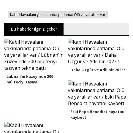
Kabil Havaalanı yakınlarında patlama: Ölü ve yaralılar var
Portre
Bu haberler ilginizi çeker
Yazarlar
Daha Özgür ve Adil bir 2023 !
Eğitim
Lübnan'ın kuzeyinde 200
mülteciyi taşıya..
Dosya Haber
Ankara Analiz
Eski Papa Benedict hayatını
Sağlık
kaybetti