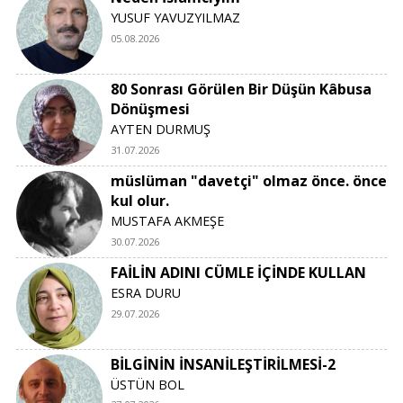
YUSUF YAVUZYILMAZ
05.08.2026
80 Sonrası Görülen Bir Düşün Kâbusa
Dönüşmesi
AYTEN DURMUŞ
31.07.2026
müslüman "davetçi" olmaz önce. önce
kul olur.
MUSTAFA AKMEŞE
30.07.2026
FAİLİN ADINI CÜMLE İÇİNDE KULLAN
ESRA DURU
29.07.2026
BİLGİNİN İNSANİLEŞTİRİLMESİ-2
ÜSTÜN BOL