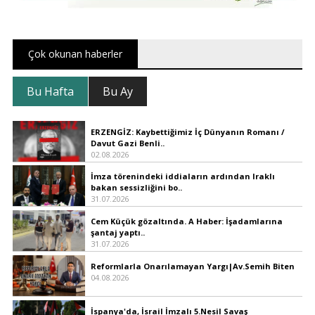
Çok okunan haberler
Bu Hafta
Bu Ay
ERZENGİZ: Kaybettiğimiz İç Dünyanın Romanı /
Davut Gazi Benli..
02.08.2026
İmza törenindeki iddiaların ardından Iraklı
bakan sessizliğini bo..
31.07.2026
Cem Küçük gözaltında. A Haber: İşadamlarına
şantaj yaptı..
31.07.2026
Reformlarla Onarılamayan Yargı|Av.Semih Biten
04.08.2026
İspanya'da, İsrail İmzalı 5.Nesil Savaş