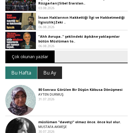
Rüzgarları|Sibel Erarslan..
03.08.2026
İnsan Haklarının Hakkettiği İlgi ve Hakketmediği
İlgisizlik|Zeki ..
06.08.2026
''Ahh Avrupa..'' şeklindeki âşıkâne yaklaşımlar
bütün Müslüman to..
06.08.2026
Çok okunan yazılar
Bu Hafta
Bu Ay
80 Sonrası Görülen Bir Düşün Kâbusa Dönüşmesi
AYTEN DURMUŞ
31.07.2026
müslüman "davetçi" olmaz önce. önce kul olur.
MUSTAFA AKMEŞE
30.07.2026