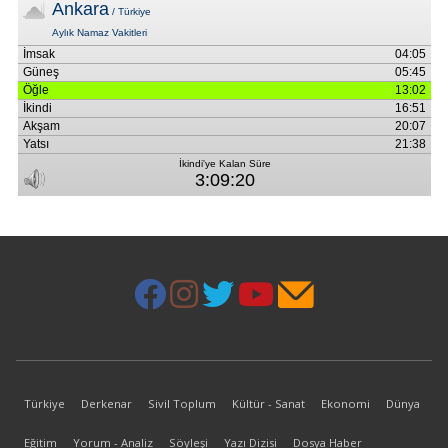
Türkiye
Derkenar
Sivil Toplum
Kültür - Sanat
Ekonomi
Dünya
Eğitim
Yorum - Analiz
Söyleşi
Yazı Dizisi
Dosya Haber