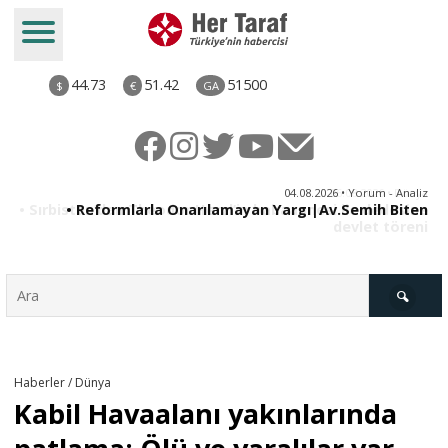
44.73
51.42
51500
$
€
GA
ya
04.08.2026 • Yorum - Analiz
ne
• Reformlarla Onarılamayan Yargı|Av.Semih Biten
ni
Türkiye
Haberler / Dünya
Kabil Havaalanı yakınlarında
Derkenar