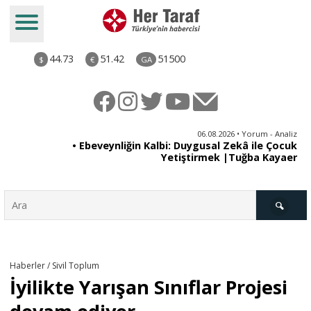
44.73
51.42
51500
$
€
GA
iz
06.08.2026 • Yorum - Analiz
uk
• ''Ahh Avrupa..'' şeklindeki âşıkâne yaklaşımlar bütün
er
Müslüman toplumlarda geri tepmeye
başladı..|Selahaddin Eş Çakırgil
Türkiye
Haberler / Sivil Toplum
İyilikte Yarışan Sınıflar Projesi
Derkenar