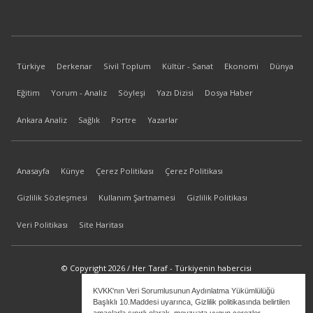
Türkiye
Derkenar
Sivil Toplum
Kültür - Sanat
Ekonomi
Dünya
Eğitim
Yorum - Analiz
Söyleşi
Yazı Dizisi
Dosya Haber
Ankara Analiz
Sağlık
Portre
Yazarlar
Anasayfa
Künye
Çerez Politikası
Çerez Politikası
Gizlilik Sözleşmesi
Kullanım Şartnamesi
Gizlilik Politikası
Veri Politikası
Site Haritası
© Copyright 2026 / Her Taraf - Türkiyenin habercisi
KVKK'nın Veri Sorumlusunun Aydınlatma Yükümlülüğü
bilgi@hertaraf.com
Başlıklı 10.Maddesi uyarınca, Gizlilik politikasında belirtilen
amaçlarla sınırlı olarak, mevzuata uygun çerezler