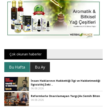
Çok okunan haberler
Bu Hafta
Bu Ay
İnsan Haklarının Hakkettiği İlgi ve Hakketmediği
İlgisizlik|Zeki ..
06.08.2026
Reformlarla Onarılamayan Yargı|Av.Semih Biten
04.08.2026