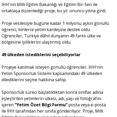
İHH’nın Milli Eğitim Bakanlığı ve Eğitim-Bir-Sen ile
ortaklaşa düzenlediği proje, bu yıl onuncu yılına girdi.
Portre
Proje vesilesiyle bugüne kadar 1 milyonu aşkın gönüllü
öğrenci, binlerce yetim kardeşine destek oldu.
Yazarlar
Öğrenciler, Türkiye dâhil dünyanın 49 farklı ülke ve
bölgesine iyiliklerini ulaştırmış oldu.
49 ülkeden istediklerini seçebiliyorlar
Eğitim
Projeye katılmak isteyen gönüllü öğrenciler, İHH’nın
Yetim Sponsorluk Sistemi kapsamındaki 49 ülkeden
Dosya Haber
dilediklerini seçme hakkına sahip.
Ankara Analiz
Sponsorluk süreci başlatıldıktan sonra sınıflar adına
eşleştirilen yetimlerin ülkesi, adı, yaşı ve fotoğrafını
Sağlık
içeren
“Yetim Özet Bilgi Formu”
posta veya e-posta
ile İHH tarafından her sınıfa gönderiliyor. Proje, Milli