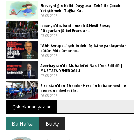
Ebeveynliğin Kalbi: Duygusal Zekâ ile Çocuk
Yetiştirmek |Tuğba Ka..
06.08.2026
İspanya'da, İsrail İmzalı 5.Nesil Savaş
Rüzgarları|Sibel Erarslan..
03.08.2026
''Ahh Avrupa..'' şeklindeki âşıkâne yaklaşımlar
bütün Müslüman to..
06.08.2026
Azerbaycan’da Muhalefet Nasıl Yok Edildi? |
MUSTAFA YENEROĞLU
07.08.2026
Sırbistan’dan Theodor Herzl’in babaannesi ile
dedesine devlet tör..
06.08.2026
Çok okunan yazılar
Bu Hafta
Bu Ay