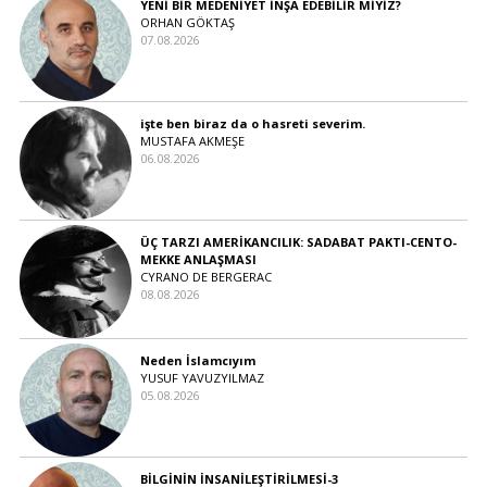
YENİ BİR MEDENİYET İNŞA EDEBİLİR MİYİZ?
ORHAN GÖKTAŞ
07.08.2026
işte ben biraz da o hasreti severim.
MUSTAFA AKMEŞE
06.08.2026
ÜÇ TARZI AMERİKANCILIK: SADABAT PAKTI-CENTO-
MEKKE ANLAŞMASI
CYRANO DE BERGERAC
08.08.2026
Neden İslamcıyım
YUSUF YAVUZYILMAZ
05.08.2026
BİLGİNİN İNSANİLEŞTİRİLMESİ-3