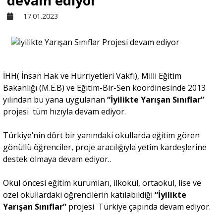
devam ediyor
17.01.2023
Sivil Toplum
Kültür - Sanat
İHH( İnsan Hak ve Hurriyetleri Vakfı), Milli Eğitim
Bakanlığı (M.E.B) ve Eğitim-Bir-Sen koordinesinde 2013
Ekonomi
yılından bu yana uygulanan
“İyilikte Yarışan Sınıflar”
projesi tüm hızıyla devam ediyor.
Dünya
Türkiye’nin dört bir yanındaki okullarda eğitim gören
gönüllü öğrenciler, proje aracılığıyla yetim kardeşlerine
Yorum - Analiz
destek olmaya devam ediyor..
Okul öncesi eğitim kurumları, ilkokul, ortaokul, lise ve
Söyleşi
özel okullardaki öğrencilerin katılabildiği
“İyilikte
Yarışan Sınıflar”
projesi Türkiye çapında devam ediyor.
Yazı Dizisi