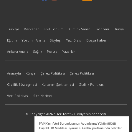
Türkiye
Derkenar
Sivil Toplum
Kültür - Sanat
Ekonomi
Dünya
Eğitim
Yorum - Analiz
Söyleşi
Yazı Dizisi
Dosya Haber
Ankara Analiz
Sağlık
Portre
Yazarlar
Anasayfa
Künye
Çerez Politikası
Çerez Politikası
Gizlilik Sözleşmesi
Kullanım Şartnamesi
Gizlilik Politikası
Veri Politikası
Site Haritası
© Copyright 2026 / Her Taraf - Türkiyenin habercisi
KVKK'nın Veri Sorumlusunun Aydınlatma Yükümlülüğü
bilgi@hertaraf.com
Başlıklı 10.Maddesi uyarınca, Gizlilik politikasında belirtilen