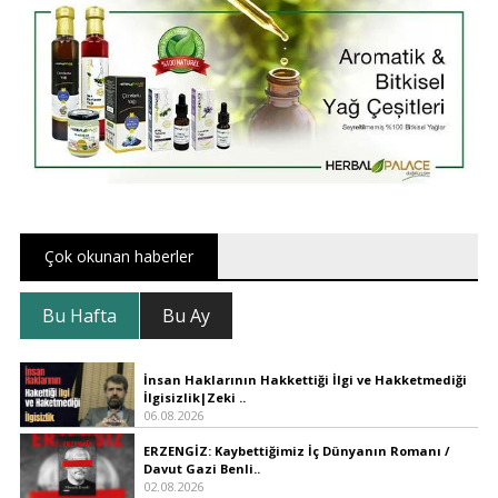
Çok okunan haberler
Bu Hafta
Bu Ay
İnsan Haklarının Hakkettiği İlgi ve Hakketmediği
İlgisizlik|Zeki ..
06.08.2026
ERZENGİZ: Kaybettiğimiz İç Dünyanın Romanı /
Davut Gazi Benli..
02.08.2026