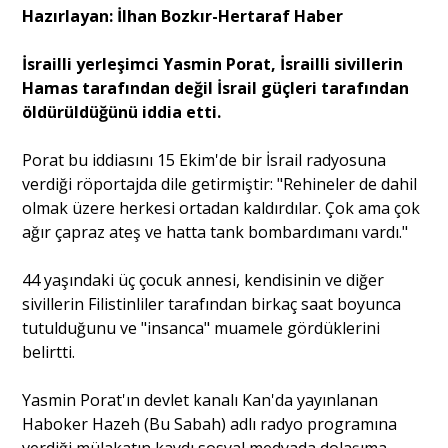
Hazırlayan: İlhan Bozkır-Hertaraf Haber
Portre
İsrailli yerleşimci Yasmin Porat, İsrailli sivillerin
Hamas tarafından değil İsrail güçleri tarafından
öldürüldüğünü iddia etti.
Yazarlar
Porat bu iddiasını 15 Ekim'de bir İsrail radyosuna
verdiği röportajda dile getirmiştir: "Rehineler de dahil
olmak üzere herkesi ortadan kaldırdılar. Çok ama çok
ağır çapraz ateş ve hatta tank bombardımanı vardı."
Eğitim
44 yaşındaki üç çocuk annesi, kendisinin ve diğer
Dosya Haber
sivillerin Filistinliler tarafından birkaç saat boyunca
tutulduğunu ve "insanca" muamele gördüklerini
Ankara Analiz
belirtti.
Sağlık
Yasmin Porat'ın devlet kanalı Kan'da yayınlanan
Haboker Hazeh (Bu Sabah) adlı radyo programına