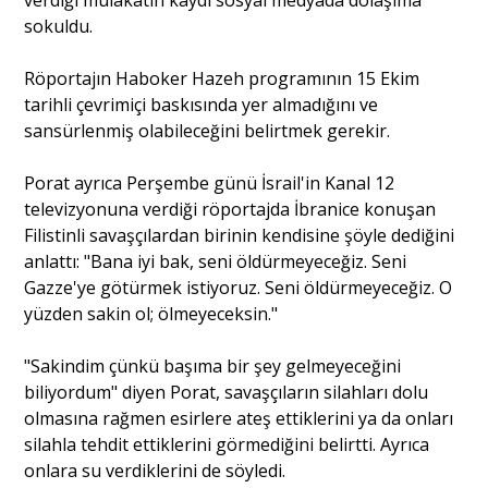
verdiği mülakatın kaydı sosyal medyada dolaşıma
sokuldu.
Röportajın Haboker Hazeh programının 15 Ekim
tarihli çevrimiçi baskısında yer almadığını ve
sansürlenmiş olabileceğini belirtmek gerekir.
Porat ayrıca Perşembe günü İsrail'in Kanal 12
televizyonuna verdiği röportajda İbranice konuşan
Filistinli savaşçılardan birinin kendisine şöyle dediğini
anlattı: "Bana iyi bak, seni öldürmeyeceğiz. Seni
Gazze'ye götürmek istiyoruz. Seni öldürmeyeceğiz. O
yüzden sakin ol; ölmeyeceksin."
"Sakindim çünkü başıma bir şey gelmeyeceğini
biliyordum" diyen Porat, savaşçıların silahları dolu
olmasına rağmen esirlere ateş ettiklerini ya da onları
silahla tehdit ettiklerini görmediğini belirtti. Ayrıca
onlara su verdiklerini de söyledi.