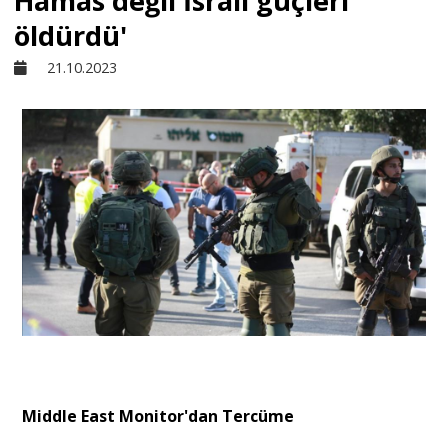
Hamas değil İsrail güçleri
öldürdü'
Sivil Toplum
21.10.2023
Kültür - Sanat
Ekonomi
Dünya
Yorum - Analiz
Söyleşi
Middle East Monitor'dan Tercüme
Yazı Dizisi