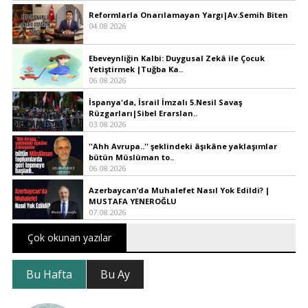
Reformlarla Onarılamayan Yargı|Av.Semih Biten
04.08.2026
Ebeveynliğin Kalbi: Duygusal Zekâ ile Çocuk
Yetiştirmek |Tuğba Ka..
06.08.2026
İspanya'da, İsrail İmzalı 5.Nesil Savaş
Rüzgarları|Sibel Erarslan..
03.08.2026
''Ahh Avrupa..'' şeklindeki âşıkâne yaklaşımlar
bütün Müslüman to..
06.08.2026
Azerbaycan’da Muhalefet Nasıl Yok Edildi? |
MUSTAFA YENEROĞLU
07.08.2026
Çok okunan yazılar
Bu Hafta
Bu Ay