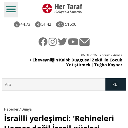
44.73
51.42
51500
$
€
GA
ya
06.08.2026 • Yorum - Analiz
rı
• Ebeveynliğin Kalbi: Duygusal Zekâ ile Çocuk
Yetiştirmek |Tuğba Kayaer
Türkiye
Haberler / Dünya
İsrailli yerleşimci: 'Rehineleri
Derkenar