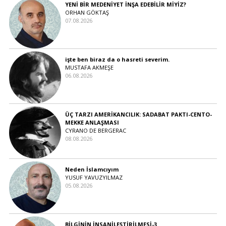
YENİ BİR MEDENİYET İNŞA EDEBİLİR MİYİZ?
ORHAN GÖKTAŞ
07.08.2026
işte ben biraz da o hasreti severim.
MUSTAFA AKMEŞE
06.08.2026
ÜÇ TARZI AMERİKANCILIK: SADABAT PAKTI-CENTO-
MEKKE ANLAŞMASI
CYRANO DE BERGERAC
08.08.2026
Neden İslamcıyım
YUSUF YAVUZYILMAZ
05.08.2026
BİLGİNİN İNSANİLEŞTİRİLMESİ-3