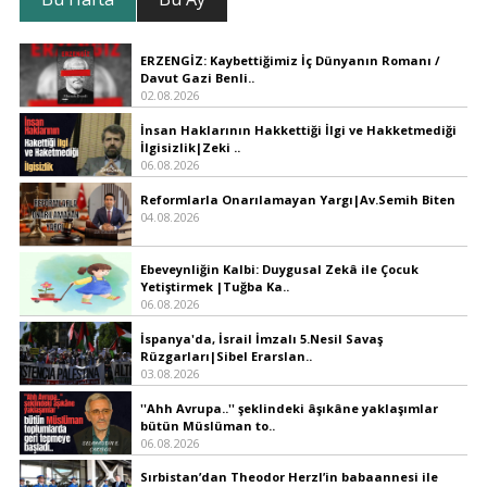
ERZENGİZ: Kaybettiğimiz İç Dünyanın Romanı /
Davut Gazi Benli..
02.08.2026
İnsan Haklarının Hakkettiği İlgi ve Hakketmediği
İlgisizlik|Zeki ..
06.08.2026
Reformlarla Onarılamayan Yargı|Av.Semih Biten
04.08.2026
Ebeveynliğin Kalbi: Duygusal Zekâ ile Çocuk
Yetiştirmek |Tuğba Ka..
06.08.2026
İspanya'da, İsrail İmzalı 5.Nesil Savaş
Rüzgarları|Sibel Erarslan..
03.08.2026
''Ahh Avrupa..'' şeklindeki âşıkâne yaklaşımlar
bütün Müslüman to..
06.08.2026
Sırbistan’dan Theodor Herzl’in babaannesi ile