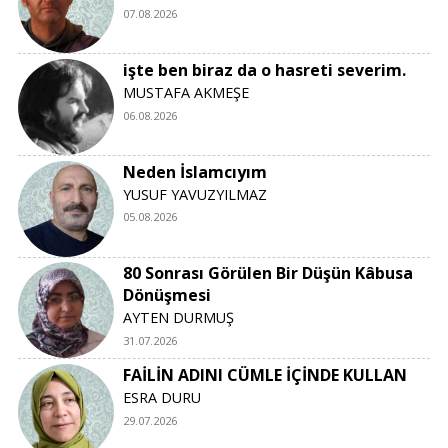
07.08.2026
işte ben biraz da o hasreti severim.
MUSTAFA AKMEŞE
06.08.2026
Neden İslamcıyım
YUSUF YAVUZYILMAZ
05.08.2026
80 Sonrası Görülen Bir Düşün Kâbusa
Dönüşmesi
AYTEN DURMUŞ
31.07.2026
FAİLİN ADINI CÜMLE İÇİNDE KULLAN
ESRA DURU
29.07.2026