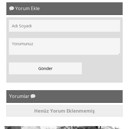
Yorum Ekle
Portre
Yazarlar
Eğitim
Dosya Haber
Ankara Analiz
Yorumlar
Sağlık
Henüz Yorum Eklenmemiş