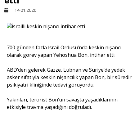
etti
14.01.2026
Sivil Toplum
Kültür - Sanat
700 günden fazla İsrail Ordusu’nda keskin nişancı
olarak görev yapan Yehoshua Bon, intihar etti.
Ekonomi
ABD’den gelerek Gazze, Lübnan ve Suriye’de yedek
Dünya
asker sıfatıyla keskin nişancılık yapan Bon, bir süredir
psikiyatri kliniğinde tedavi görüyordu.
Yorum - Analiz
Yakınları, terörist Bon’un savaşta yaşadıklarının
etkisiyle travma yaşadığını doğruladı.
Söyleşi
Yazı Dizisi