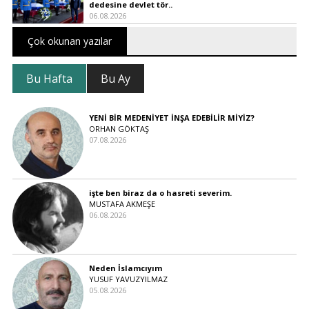
dedesine devlet tör..
06.08.2026
Çok okunan yazılar
Bu Hafta
Bu Ay
YENİ BİR MEDENİYET İNŞA EDEBİLİR MİYİZ?
ORHAN GÖKTAŞ
07.08.2026
işte ben biraz da o hasreti severim.
MUSTAFA AKMEŞE
06.08.2026
Neden İslamcıyım
YUSUF YAVUZYILMAZ
05.08.2026