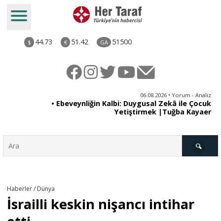
44.73
51.42
51500
$
€
GA
ya
06.08.2026 • Yorum - Analiz
rı
• Ebeveynliğin Kalbi: Duygusal Zekâ ile Çocuk
Yetiştirmek |Tuğba Kayaer
Türkiye
Haberler / Dünya
İsrailli keskin nişancı intihar
Derkenar