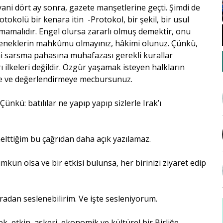
ani dört ay sonra, gazete manşetlerine geçti. Şimdi de
otokolü bir kenara itin -Protokol, bir şekil, bir usul
lmamalıdır. Engel olursa zararlı olmuş demektir, onu
eleneklerin mahkûmu olmayınız, hâkimi olunuz. Çünkü,
ni sarsma pahasına muhafazası gerekli kurallar
ı ilkeleri değildir. Özgür yaşamak isteyen halkların
eye ve değerlendirmeye mecbursunuz.
Çünkü: batılılar ne yapıp yapıp sizlerle Irak’ı
nelttiğim bu çağrıdan daha açık yazılamaz.
ün olsa ve bir etkisi bulunsa, her birinizi ziyaret edip
radan seslenebilirim. Ve işte sesleniyorum.
k, etkin, askeri, ekonomik ve kültürel bir Birliğe