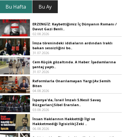
Bu Hafta
Bu Ay
ERZENGİZ: Kaybettiğimiz İç Dünyanın Romanı /
Davut Gazi Benli..
02.08.2026
İmza törenindeki iddiaların ardından Iraklı
bakan sessizliğini bo..
31.07.2026
Cem Küçük gözaltında. A Haber: İşadamlarına
şantaj yaptı..
31.07.2026
Reformlarla Onarılamayan Yargı|Av.Semih
Biten
04.08.2026
İspanya'da, İsrail İmzalı 5.Nesil Savaş
Rüzgarları|Sibel Erarslan..
03.08.2026
İnsan Haklarının Hakkettiği İlgi ve
Hakketmediği İlgisizlik|Zeki ..
06.08.2026