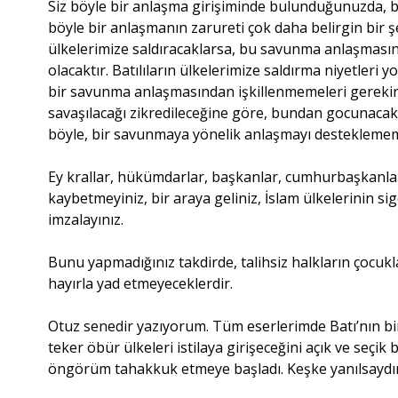
Siz böyle bir anlaşma girişiminde bulunduğunuzda, batı
böyle bir anlaşmanın zarureti çok daha belirgin bir ş
ülkelerimize saldıracaklarsa, bu savunma anlaşması
olacaktır. Batılıların ülkelerimize saldırma niyetleri y
bir savunma anlaşmasından işkillenmemeleri gerekir
savaşılacağı zikredileceğine göre, bundan gocunacak o
böyle, bir savunmaya yönelik anlaşmayı desteklememe
Ey krallar, hükümdarlar, başkanlar, cumhurbaşkanları!
kaybetmeyiniz, bir araya geliniz, İslam ülkelerinin s
imzalayınız.
Bunu yapmadığınız takdirde, talihsiz halkların çocukla
hayırla yad etmeyeceklerdir.
Otuz senedir yazıyorum. Tüm eserlerimde Batı’nın bir
teker öbür ülkeleri istilaya girişeceğini açık ve seçik
öngörüm tahakkuk etmeye başladı. Keşke yanılsaydım