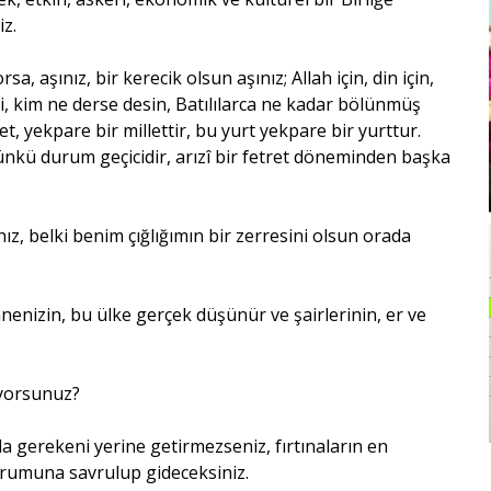
iz.
 aşınız, bir kerecik olsun aşınız; Allah için, din için,
z ki, kim ne derse desin, Batılılarca ne kadar bölünmüş
let, yekpare bir millettir, bu yurt yekpare bir yurttur.
ünkü durum geçicidir, arızî bir fetret döneminden başka
ız, belki benim çığlığımın bir zerresini olsun orada
nenizin, bu ülke gerçek düşünür ve şairlerinin, er ve
ıyorsunuz?
nda gerekeni yerine getirmezseniz, fırtınaların en
urumuna savrulup gideceksiniz.