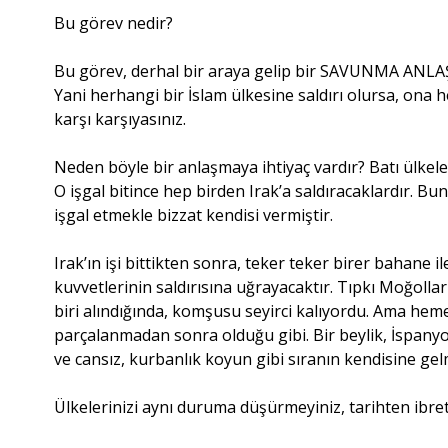
Bu görev nedir?
Bu görev, derhal bir araya gelip bir SAVUNMA ANLA
Yani herhangi bir İslam ülkesine saldırı olursa, o
karşı karşıyasınız.
Neden böyle bir anlaşmaya ihtiyaç vardır? Batı ülkele
O işgal bitince hep birden Irak’a saldıracaklardır. Bu
işgal etmekle bizzat kendisi vermiştir.
Irak’ın işi bittikten sonra, teker teker birer bahane il
kuvvetlerinin saldırısına uğrayacaktır. Tıpkı Moğollar
biri alındığında, komşusu seyirci kalıyordu. Ama heme
parçalanmadan sonra olduğu gibi. Bir beylik, İspanyol
ve cansız, kurbanlık koyun gibi sıranın kendisine gel
Ülkelerinizi aynı duruma düşürmeyiniz, tarihten ibret