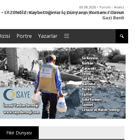
02.08.2026 • Yorum - Analiz
• ERZENGİZ: Kaybettiğimiz İç Dünyanın Romanı / Davut
Gazi Benli
izisi
Portre
Yazarlar
Fikir Dünyası