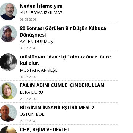
Neden İslamcıyım
YUSUF YAVUZYILMAZ
05.08.2026
80 Sonrası Görülen Bir Düşün Kâbusa
Dönüşmesi
AYTEN DURMUŞ
31.07.2026
müslüman "davetçi" olmaz önce. önce
kul olur.
MUSTAFA AKMEŞE
30.07.2026
FAİLİN ADINI CÜMLE İÇİNDE KULLAN
ESRA DURU
29.07.2026
BİLGİNİN İNSANİLEŞTİRİLMESİ-2
ÜSTÜN BOL
27.07.2026
CHP, REJİM VE DEVLET