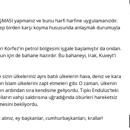
ŞMASI yapmanız ve bunu harfi harfine uygulamanızdır.
na hep birden karşı koyma hususunda anlaşmak durumuyla
ri Körfez’in petrol bölgesini işgale başlamıştır da ondan.
nun için de bahane hazırdır. Bu bahaneyi, Irak, Kuveyt’i
e sizin ülkeleriniz aynı batılı ülkelerin hava, deniz ve kara
ın İslam ülkelerini zapt etmeleri gibi. O zaman, ülkenin
n ardından sıra kendisine geliyordu. Tıpkı Endülüs’teki
ların vahşi saldırısına uğradığında öbürleri hareketsiz
mesini bekliyordu.
 alınız, ey başkanlar, cumhurbaşkanları, krallar!