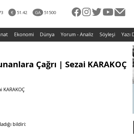
Dünya
04.08.2026 • Yorum - Analiz
 ile
• Reformlarla Onarılamayan Yargı|Av.Semih Biten
73
€
51.42
GA
51500
reni
anat
Ekonomi
Dünya
Yorum - Analiz
Söyleşi
Yazı D
lunanlara Çağrı | Sezai KARAKOÇ
dığı bildiri: