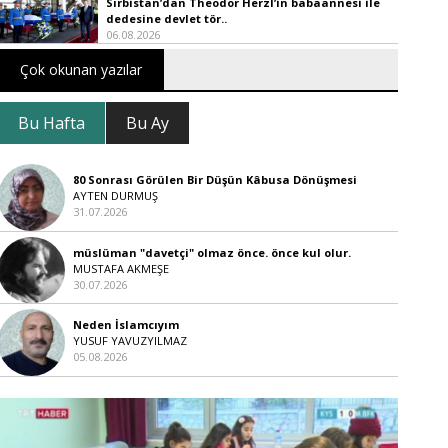
Sırbistan’dan Theodor Herzl’in babaannesi ile
dedesine devlet tör..
06.08.2026
Çok okunan yazılar
Bu Hafta
Bu Ay
80 Sonrası Görülen Bir Düşün Kâbusa Dönüşmesi
AYTEN DURMUŞ
31.07.2026
müslüman "davetçi" olmaz önce. önce kul olur.
MUSTAFA AKMEŞE
30.07.2026
Neden İslamcıyım
YUSUF YAVUZYILMAZ
05.08.2026