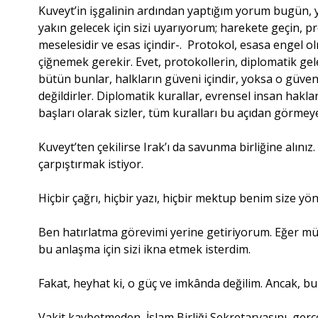
Kuveyt’in işgalinin ardından yaptığım yorum bugün, y
yakın gelecek için sizi uyarıyorum; harekete geçin, pr
meselesidir ve esas içindir-. Protokol, esasa engel o
çiğnemek gerekir. Evet, protokollerin, diplomatik g
bütün bunlar, halkların güveni içindir, yoksa o güve
değildirler. Diplomatik kurallar, evrensel insan haklar
başları olarak sizler, tüm kuralları bu açıdan görm
Kuveyt’ten çekilirse Irak’ı da savunma birliğine alınız. 
çarpıştırmak istiyor.
Hiçbir çağrı, hiçbir yazı, hiçbir mektup benim size yö
Ben hatırlatma görevimi yerine getiriyorum. Eğer mümk
bu anlaşma için sizi ikna etmek isterdim.
Fakat, heyhat ki, o güç ve imkânda değilim. Ancak, bu
Vakit kaybetmeden, İslam Birliği Sekretaryasını, gerçe