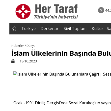
rum - Analiz
06.08.2026 • 
ketmediği
• Sırbistan’dan Theodor Herzl’in babaannesi
$
44.
eki Savaş
dedesine devlet tö
Türkiye
Derkenar
Sivil Toplum
Kültür - S
Haberler / Dünya
İslam Ülkelerinin Başında Bu
18.10.2023
Ocak -1991 Diriliş Dergisi’nde Sezai Karakoç’un yayınla