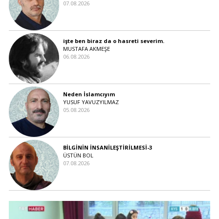
07.08.2026
işte ben biraz da o hasreti severim.
MUSTAFA AKMEŞE
06.08.2026
Neden İslamcıyım
YUSUF YAVUZYILMAZ
05.08.2026
BİLGİNİN İNSANİLEŞTİRİLMESİ-3
ÜSTÜN BOL
07.08.2026