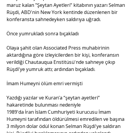
maruz kalan "Şeytan Ayetleri" kitabının yazarı Selman
Rüşdi, ABD'nin New York kentinde düzenlenen bir
Portre
konferansta sahnedeyken saldırıya uğradı.
Önce yumrukladı sonra bıçakladı
Yazarlar
Olaya şahit olan Associated Press muhabirinin
aktardığına göre izleyicilerden bir kişi, konferansın
verildiği Chautauqua Enstitüsü'nde sahneye çıkıp
Rüşdi'ye yumruk attı; ardından bıçakladı.
Eğitim
İmam Humeyni ölüm emri vermişti
Dosya Haber
Yazdığı yazılar ve Kuran’a “şeytan ayetleri”
Ankara Analiz
hakaretinde bulunması nedeniyle
1989'da İran İslam Cumhuriyeti kurucusu İmam
Sağlık
Humeyni tarafından öldürülmesi emredilen ve başına
3 milyon dolar ödül konan Selman Rüşdi'ye saldıran