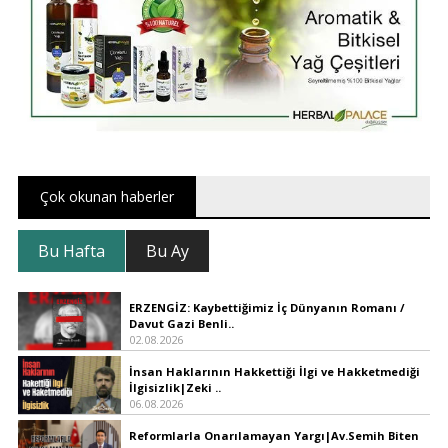
Çok okunan haberler
Bu Hafta
Bu Ay
ERZENGİZ: Kaybettiğimiz İç Dünyanın Romanı /
Davut Gazi Benli..
02.08.2026
İnsan Haklarının Hakkettiği İlgi ve Hakketmediği
İlgisizlik|Zeki ..
06.08.2026
Reformlarla Onarılamayan Yargı|Av.Semih Biten