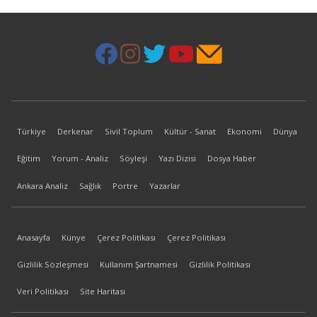
Türkiye
Derkenar
Sivil Toplum
Kültür - Sanat
Ekonomi
Dünya
Eğitim
Yorum - Analiz
Söyleşi
Yazı Dizisi
Dosya Haber
Ankara Analiz
Sağlık
Portre
Yazarlar
Anasayfa
Künye
Çerez Politikası
Çerez Politikası
Gizlilik Sözleşmesi
Kullanım Şartnamesi
Gizlilik Politikası
Veri Politikası
Site Haritası