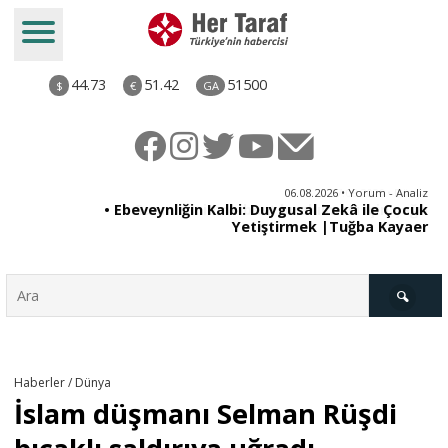
44.73
51.42
51500
$
€
GA
ya
06.08.2026 • Yorum - Analiz
rı
• Ebeveynliğin Kalbi: Duygusal Zekâ ile Çocuk
Yetiştirmek |Tuğba Kayaer
Türkiye
Haberler / Dünya
İslam düşmanı Selman Rüşdi
Derkenar