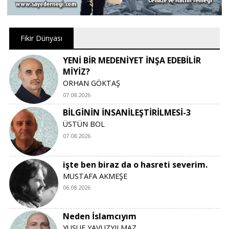
Fikir Dünyası
YENİ BİR MEDENİYET İNŞA EDEBİLİR
MİYİZ?
ORHAN GÖKTAŞ
07.08.2026
BİLGİNİN İNSANİLEŞTİRİLMESİ-3
ÜSTÜN BOL
07.08.2026
işte ben biraz da o hasreti severim.
MUSTAFA AKMEŞE
06.08.2026
Neden İslamcıyım
YUSUF YAVUZYILMAZ