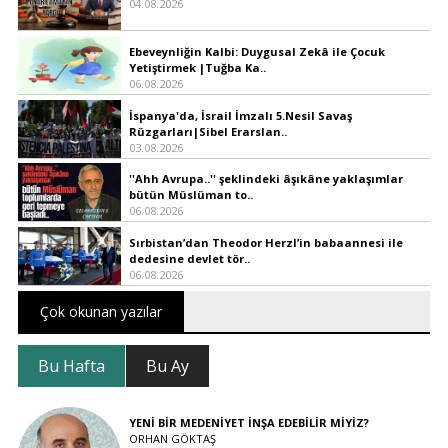
04.08.2026
Ebeveynliğin Kalbi: Duygusal Zekâ ile Çocuk
Yetiştirmek |Tuğba Ka..
06.08.2026
İspanya'da, İsrail İmzalı 5.Nesil Savaş
Rüzgarları|Sibel Erarslan..
03.08.2026
''Ahh Avrupa..'' şeklindeki âşıkâne yaklaşımlar
bütün Müslüman to..
06.08.2026
Sırbistan’dan Theodor Herzl’in babaannesi ile
dedesine devlet tör..
06.08.2026
Çok okunan yazılar
Bu Hafta
Bu Ay
YENİ BİR MEDENİYET İNŞA EDEBİLİR MİYİZ?
ORHAN GÖKTAŞ