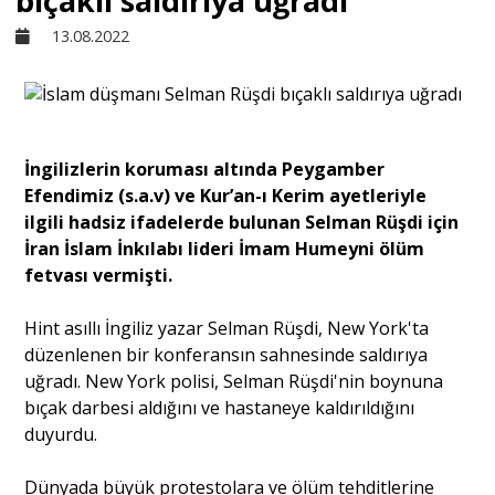
bıçaklı saldırıya uğradı
13.08.2022
Sivil Toplum
Kültür - Sanat
İngilizlerin koruması altında Peygamber
Efendimiz (s.a.v) ve Kur’an-ı Kerim ayetleriyle
Ekonomi
ilgili hadsiz ifadelerde bulunan Selman Rüşdi için
İran İslam İnkılabı lideri İmam Humeyni ölüm
Dünya
fetvası vermişti.
Hint asıllı İngiliz yazar Selman Rüşdi, New York'ta
Yorum - Analiz
düzenlenen bir konferansın sahnesinde saldırıya
uğradı. New York polisi, Selman Rüşdi'nin boynuna
bıçak darbesi aldığını ve hastaneye kaldırıldığını
Söyleşi
duyurdu.
Yazı Dizisi
Dünyada büyük protestolara ve ölüm tehditlerine