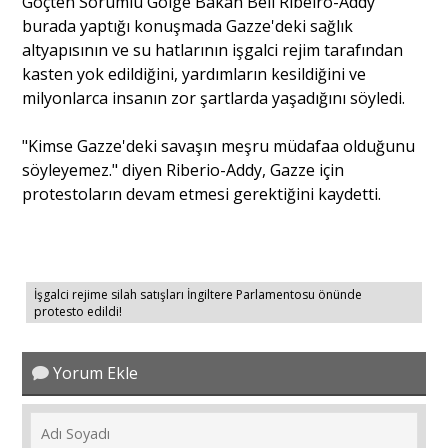
Göçten Sorumlu Gölge Bakan Bell Ribeiro-Addy
burada yaptığı konuşmada Gazze'deki sağlık
altyapısının ve su hatlarının işgalci rejim tarafından
Portre
kasten yok edildiğini, yardımların kesildiğini ve
milyonlarca insanın zor şartlarda yaşadığını söyledi.
Yazarlar
"Kimse Gazze'deki savaşın meşru müdafaa olduğunu
söyleyemez." diyen Riberio-Addy, Gazze için
protestoların devam etmesi gerektiğini kaydetti.
Eğitim
Dosya Haber
İşgalci rejime silah satışları İngiltere Parlamentosu önünde
protesto edildi!
Ankara Analiz
Yorum Ekle
Sağlık