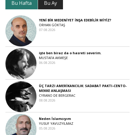
Bu Hafta
Bu Ay
YENİ BİR MEDENİYET İNŞA EDEBİLİR MİYİZ?
ORHAN GÖKTAŞ
07.08.2026
işte ben biraz da o hasreti severim.
MUSTAFA AKMEŞE
06.08.2026
ÜÇ TARZI AMERİKANCILIK: SADABAT PAKTI-CENTO-
MEKKE ANLAŞMASI
CYRANO DE BERGERAC
08.08.2026
Neden İslamcıyım
YUSUF YAVUZYILMAZ
05.08.2026