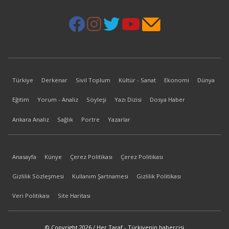
Türkiye
Derkenar
Sivil Toplum
Kültür - Sanat
Ekonomi
Dünya
Eğitim
Yorum - Analiz
Söyleşi
Yazı Dizisi
Dosya Haber
Ankara Analiz
Sağlık
Portre
Yazarlar
Anasayfa
Künye
Çerez Politikası
Çerez Politikası
Gizlilik Sözleşmesi
Kullanım Şartnamesi
Gizlilik Politikası
Veri Politikası
Site Haritası
© Copyright 2026 / Her Taraf - Türkiyenin habercisi