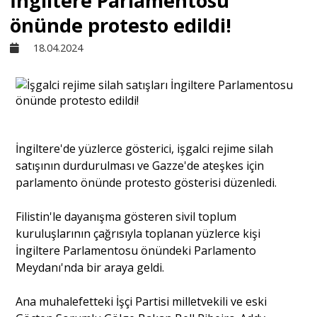
İngiltere Parlamentosu
önünde protesto edildi!
Sivil Toplum
18.04.2024
Kültür - Sanat
Ekonomi
İngiltere'de yüzlerce gösterici, işgalci rejime silah
satışının durdurulması ve Gazze'de ateşkes için
Dünya
parlamento önünde protesto gösterisi düzenledi.
Filistin'le dayanışma gösteren sivil toplum
Yorum - Analiz
kuruluşlarının çağrısıyla toplanan yüzlerce kişi
İngiltere Parlamentosu önündeki Parlamento
Söyleşi
Meydanı'nda bir araya geldi.
Ana muhalefetteki İşçi Partisi milletvekili ve eski
Yazı Dizisi