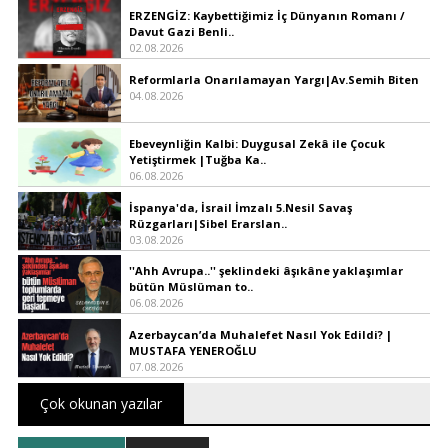
ERZENGİZ: Kaybettiğimiz İç Dünyanın Romanı /
Davut Gazi Benli..
02.08.2026
Reformlarla Onarılamayan Yargı|Av.Semih Biten
04.08.2026
Ebeveynliğin Kalbi: Duygusal Zekâ ile Çocuk
Yetiştirmek |Tuğba Ka..
06.08.2026
İspanya'da, İsrail İmzalı 5.Nesil Savaş
Rüzgarları|Sibel Erarslan..
03.08.2026
''Ahh Avrupa..'' şeklindeki âşıkâne yaklaşımlar
bütün Müslüman to..
06.08.2026
Azerbaycan’da Muhalefet Nasıl Yok Edildi? |
MUSTAFA YENEROĞLU
07.08.2026
Çok okunan yazılar