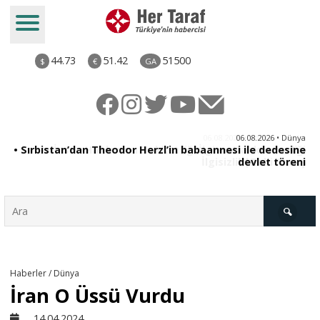
44.73
51.42
51500
$
€
GA
iz
06.08.2026 • Dünya
ği
• Sırbistan’dan Theodor Herzl’in babaannesi ile dedesine
aş
devlet töreni
Türkiye
Haberler / Dünya
İran O Üssü Vurdu
Derkenar
14.04.2024