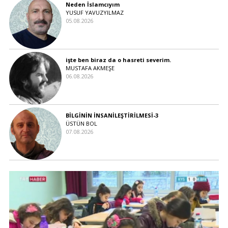
Neden İslamcıyım
YUSUF YAVUZYILMAZ
05.08.2026
işte ben biraz da o hasreti severim.
MUSTAFA AKMEŞE
06.08.2026
BİLGİNİN İNSANİLEŞTİRİLMESİ-3
ÜSTÜN BOL
07.08.2026