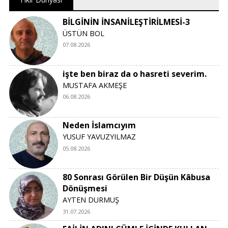
BİLGİNİN İNSANİLEŞTİRİLMESİ-3
ÜSTÜN BOL
07.08.2026
işte ben biraz da o hasreti severim.
MUSTAFA AKMEŞE
06.08.2026
Neden İslamcıyım
YUSUF YAVUZYILMAZ
05.08.2026
80 Sonrası Görülen Bir Düşün Kâbusa
Dönüşmesi
AYTEN DURMUŞ
31.07.2026