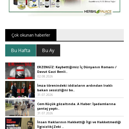
Çok okunan haberler
Bu Hafta
Bu Ay
ERZENGİZ: Kaybettiğimiz İç Dünyanın Romanı /
Davut Gazi Benli..
02.08.2026
İmza törenindeki iddiaların ardından Iraklı
bakan sessizliğini bo..
31.07.2026
Cem Küçük gözaltında. A Haber: İşadamlarına
şantaj yaptı..
31.07.2026
İnsan Haklarının Hakkettiği İlgi ve Hakketmediği
İlgisizlik|Zeki ..