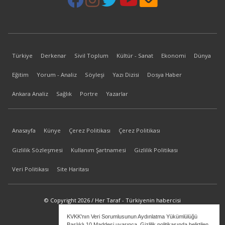
Türkiye
Derkenar
Sivil Toplum
Kültür - Sanat
Ekonomi
Dünya
Eğitim
Yorum - Analiz
Söyleşi
Yazı Dizisi
Dosya Haber
Ankara Analiz
Sağlık
Portre
Yazarlar
Anasayfa
Künye
Çerez Politikası
Çerez Politikası
Gizlilik Sözleşmesi
Kullanım Şartnamesi
Gizlilik Politikası
Veri Politikası
Site Haritası
© Copyright 2026 / Her Taraf - Türkiyenin habercisi
KVKK'nın Veri Sorumlusunun Aydınlatma Yükümlülüğü
bilgi@hertaraf.com
Başlıklı 10.Maddesi uyarınca, Gizlilik politikasında belirtilen