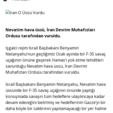
Sivil Toplum
Kültür - Sanat
Nevatim hava üssü, İran Devrim Muhafızları
Ordusu tarafından vuruldu.
Ekonomi
İşgalci rejim İsrail Başbakanı Benyamin
Netanyahu’nun geçtiğimiz Ocak ayında bir F-35 savaş
uçağının önüne geçerek Hamas’ı yok etme tehditleri
Dünya
savurduğu Nevatim hava üssü, İran Devrim
Muhafızları Ordusu tarafından vuruldu.
Yorum - Analiz
İsrail Başbakanı Benyamin Netanyahu, Nevatim hava
üssünde bir F-35 savaş uçağının önünde yaptığı
Söyleşi
konuşmada savaşın tüm hedeflere ulaşılıncaya kadar
devam edeceğini belirtmiş ve hedeflerinin Gazze’yi bir
daha böyle bir saldırının yapılamayacağı bir yer haline
Yazı Dizisi