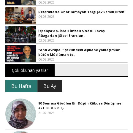
06.08.2026
Reformlarla Onarılamayan Yargı|Av.Semih Biten
04.08.2026
İspanya'da, İsrail İmzalı 5.Nesil Savaş
Rüzgarları|Sibel Erarslan..
03.08.2026
''Ahh Avrupa..'' şeklindeki âşıkâne yaklaşımlar
bütün Müslüman to..
06.08.2026
Çok okunan yazılar
Bu Hafta
Bu Ay
80 Sonrası Görülen Bir Düşün Kâbusa Dönüşmesi
AYTEN DURMUŞ
31.07.2026