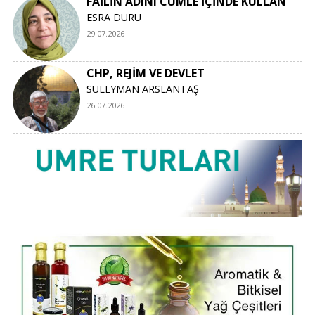
FAİLİN ADINI CÜMLE İÇİNDE KULLAN
ESRA DURU
29.07.2026
CHP, REJİM VE DEVLET
SÜLEYMAN ARSLANTAŞ
26.07.2026