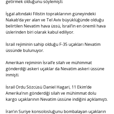
getirmek olduğunu söylemişti.
İşgal altındaki Filistin topraklarının güneyindeki
Portre
Nakab’da yer alan ve Tel Aviv büyüklüğünde olduğu
belirtilen Nevatim hava üssü, İsrail’in en önemli hava
Yazarlar
üslerinden biri olarak kabul ediliyor.
İsrail rejiminin sahip olduğu F-35 uçakları Nevatim
üssünde bulunuyor.
Eğitim
Amerikan rejiminin İsrail’e silah ve mühimmat
gönderdiği askeri uçaklar da Nevatim askeri üssüne
Dosya Haber
inmişti.
Ankara Analiz
İsrail Ordu Sözcüsü Daniel Hagari, 11 Ekim’de
Amerika’nın gönderdiği silah ve mühimmat dolu
Sağlık
kargo uçaklarının Nevatim üssüne indiğini açıklamıştı.
İran’ın Suriye konsolosluğunu bombalayan uçakların