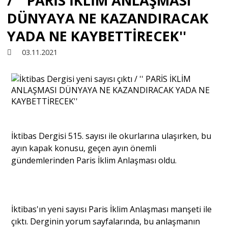
/ '' PARİS İKLİM ANLAŞMASI
DÜNYAYA NE KAZANDIRACAK
Sivil Toplum
YADA NE KAYBETTİRECEK''
03.11.2021
Kültür - Sanat
Ekonomi
Dünya
İktibas Dergisi 515. sayısı ile okurlarına ulaşırken, bu
ayın kapak konusu, geçen ayın önemli
Yorum - Analiz
gündemlerinden Paris İklim Anlaşması oldu.
Söyleşi
İktibas'ın yeni sayısı Paris İklim Anlaşması manşeti ile
çıktı. Derginin yorum sayfalarında, bu anlaşmanın
Yazı Dizisi