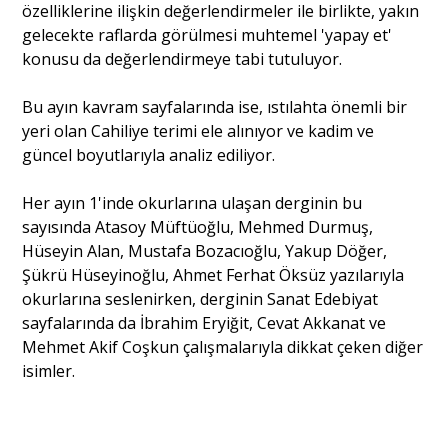
özelliklerine ilişkin değerlendirmeler ile birlikte, yakın
gelecekte raflarda görülmesi muhtemel 'yapay et'
Portre
konusu da değerlendirmeye tabi tutuluyor.
Bu ayın kavram sayfalarında ise, ıstılahta önemli bir
Yazarlar
yeri olan Cahiliye terimi ele alınıyor ve kadim ve
güncel boyutlarıyla analiz ediliyor.
Her ayın 1'inde okurlarına ulaşan derginin bu
sayısında Atasoy Müftüoğlu, Mehmed Durmuş,
Eğitim
Hüseyin Alan, Mustafa Bozacıoğlu, Yakup Döğer,
Şükrü Hüseyinoğlu, Ahmet Ferhat Öksüz yazılarıyla
Dosya Haber
okurlarına seslenirken, derginin Sanat Edebiyat
sayfalarında da İbrahim Eryiğit, Cevat Akkanat ve
Ankara Analiz
Mehmet Akif Coşkun çalışmalarıyla dikkat çeken diğer
isimler.
Sağlık