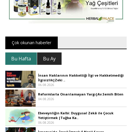
Çok okunan haberler
Bu Hafta
Bu Ay
İnsan Haklarının Hakkettiği İlgi ve Hakketmediği
İlgisizlik|Zeki ..
06.08.2026
Reformlarla Onarılamayan Yargı|Av.Semih Biten
04.08.2026
Ebeveynliğin Kalbi: Duygusal Zekâ ile Çocuk
Yetiştirmek |Tuğba Ka..
06.08.2026
İspanya'da, İsrail İmzalı 5.Nesil Savaş