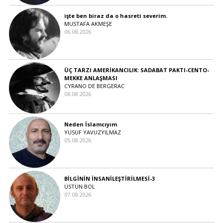
işte ben biraz da o hasreti severim.
MUSTAFA AKMEŞE
06.08.2026
ÜÇ TARZI AMERİKANCILIK: SADABAT PAKTI-CENTO-
MEKKE ANLAŞMASI
CYRANO DE BERGERAC
08.08.2026
Neden İslamcıyım
YUSUF YAVUZYILMAZ
05.08.2026
BİLGİNİN İNSANİLEŞTİRİLMESİ-3
ÜSTÜN BOL
07.08.2026