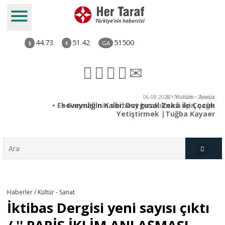
44.73
51.42
51500
$
€
GA
ya
06.08.2026 • Yorum - Analiz
rı
• Ebeveynliğin Kalbi: Duygusal Zekâ ile Çocuk
Yetiştirmek |Tuğba Kayaer
Türkiye
Haberler / Kültür - Sanat
İktibas Dergisi yeni sayısı çıktı
Derkenar