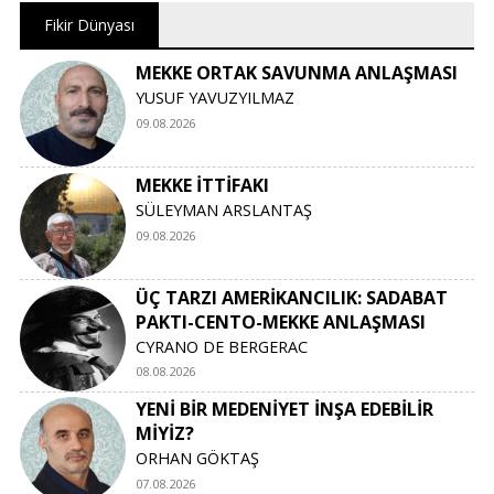
Fikir Dünyası
MEKKE ORTAK SAVUNMA ANLAŞMASI
YUSUF YAVUZYILMAZ
09.08.2026
MEKKE İTTİFAKI
SÜLEYMAN ARSLANTAŞ
09.08.2026
ÜÇ TARZI AMERİKANCILIK: SADABAT
PAKTI-CENTO-MEKKE ANLAŞMASI
CYRANO DE BERGERAC
08.08.2026
YENİ BİR MEDENİYET İNŞA EDEBİLİR
MİYİZ?
ORHAN GÖKTAŞ
07.08.2026