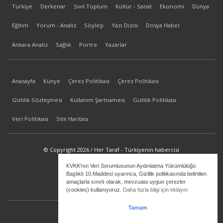
Türkiye
Derkenar
Sivil Toplum
Kültür - Sanat
Ekonomi
Dünya
Eğitim
Yorum - Analiz
Söyleşi
Yazı Dizisi
Dosya Haber
Ankara Analiz
Sağlık
Portre
Yazarlar
Anasayfa
Künye
Çerez Politikası
Çerez Politikası
Gizlilik Sözleşmesi
Kullanım Şartnamesi
Gizlilik Politikası
Veri Politikası
Site Haritası
© Copyright 2026 / Her Taraf - Türkiyenin habercisi
KVKK'nın Veri Sorumlusunun Aydınlatma Yükümlülüğü
bilgi@hertaraf.com
Başlıklı 10.Maddesi uyarınca, Gizlilik politikasında belirtilen
amaçlarla sınırlı olarak, mevzuata uygun çerezler
(cookies) kullanıyoruz.
Daha fazla bilgi için tıklayın
Tamam
ilkizMedya