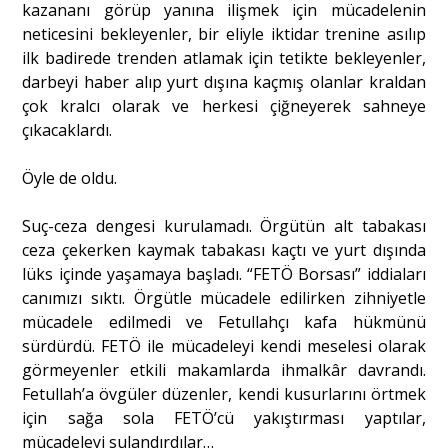
kazananı görüp yanına ilişmek için mücadelenin
neticesini bekleyenler, bir eliyle iktidar trenine asılıp
ilk badirede trenden atlamak için tetikte bekleyenler,
darbeyi haber alıp yurt dışına kaçmış olanlar kraldan
çok kralcı olarak ve herkesi çiğneyerek sahneye
çıkacaklardı.
Öyle de oldu.
Suç-ceza dengesi kurulamadı. Örgütün alt tabakası
ceza çekerken kaymak tabakası kaçtı ve yurt dışında
lüks içinde yaşamaya başladı. “FETÖ Borsası” iddiaları
canımızı sıktı. Örgütle mücadele edilirken zihniyetle
mücadele edilmedi ve Fetullahçı kafa hükmünü
sürdürdü. FETÖ ile mücadeleyi kendi meselesi olarak
görmeyenler etkili makamlarda ihmalkâr davrandı.
Fetullah’a övgüler düzenler, kendi kusurlarını örtmek
için sağa sola FETÖ’cü yakıştırması yaptılar,
mücadeleyi sulandırdılar…