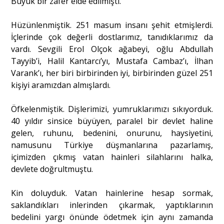
Büyük bir zafer elde edilmişti.
Hüzünlenmiştik. 251 masum insanı şehit etmişlerdi.
İçlerinde çok değerli dostlarımız, tanıdıklarımız da
vardı. Sevgili Erol Olçok ağabeyi, oğlu Abdullah
Tayyib’i, Halil Kantarcı’yı, Mustafa Cambaz’ı, İlhan
Varank’ı, her biri birbirinden iyi, birbirinden güzel 251
kişiyi aramızdan almışlardı.
Öfkelenmiştik. Dişlerimizi, yumruklarımızı sıkıyorduk.
40 yıldır sinsice büyüyen, paralel bir devlet haline
gelen, ruhunu, bedenini, onurunu, haysiyetini,
namusunu Türkiye düşmanlarına pazarlamış,
içimizden çıkmış vatan hainleri silahlarını halka,
devlete doğrultmuştu.
Kin doluyduk. Vatan hainlerine hesap sormak,
saklandıkları inlerinden çıkarmak, yaptıklarının
bedelini yargı önünde ödetmek için aynı zamanda