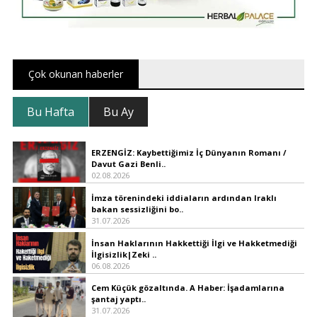
Çok okunan haberler
Bu Hafta
Bu Ay
ERZENGİZ: Kaybettiğimiz İç Dünyanın Romanı /
Davut Gazi Benli..
02.08.2026
İmza törenindeki iddiaların ardından Iraklı
bakan sessizliğini bo..
31.07.2026
İnsan Haklarının Hakkettiği İlgi ve Hakketmediği
İlgisizlik|Zeki ..
06.08.2026
Cem Küçük gözaltında. A Haber: İşadamlarına
şantaj yaptı..
31.07.2026