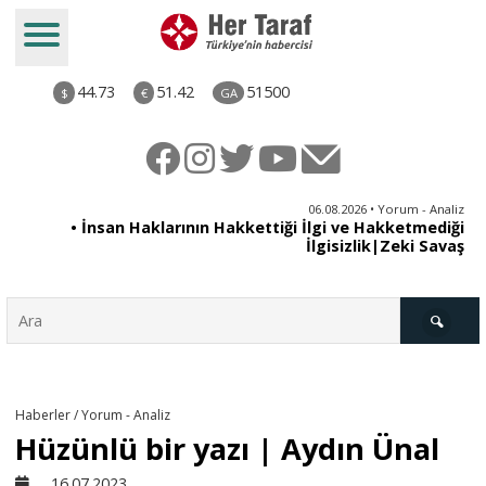
44.73
51.42
51500
$
€
GA
iz
06.08.2026 • Yorum - Analiz
ün
• İnsan Haklarının Hakkettiği İlgi ve Hakketmediği
•
ye
İlgisizlik|Zeki Savaş
il
Türkiye
Haberler / Yorum - Analiz
Hüzünlü bir yazı | Aydın Ünal
Derkenar
16.07.2023