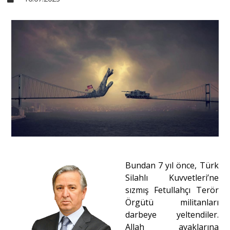
Sivil Toplum
Kültür - Sanat
Ekonomi
Dünya
Yorum - Analiz
Bundan 7 yıl önce, Türk
Silahlı Kuvvetleri’ne
sızmış Fetullahçı Terör
Söyleşi
Örgütü militanları
darbeye yeltendiler.
Yazı Dizisi
Allah ayaklarına