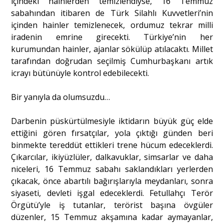
içindeki hainlerden temizlendiyse, 16 Temmuz
sabahından itibaren de Türk Silahlı Kuvvetleri’nin
içinden hainler temizlenecek, ordumuz tekrar milli
iradenin emrine girecekti. Türkiye’nin her
kurumundan hainler, ajanlar sökülüp atılacaktı. Millet
tarafından doğrudan seçilmiş Cumhurbaşkanı artık
icrayı bütünüyle kontrol edebilecekti.
Bir yanıyla da olumsuzdu…
Darbenin püskürtülmesiyle iktidarın büyük güç elde
ettiğini gören fırsatçılar, yola çıktığı günden beri
binmekte tereddüt ettikleri trene hücum edeceklerdi.
Çıkarcılar, ikiyüzlüler, dalkavuklar, simsarlar ve daha
niceleri, 16 Temmuz sabahı saklandıkları yerlerden
çıkacak, önce abartılı bağırışlarıyla meydanları, sonra
siyaseti, devleti işgal edeceklerdi. Fetullahçı Terör
Örgütü’yle iş tutanlar, terörist başına övgüler
düzenler, 15 Temmuz akşamına kadar aymayanlar,