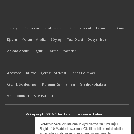
Türkiye
Derkenar
Sivil Toplum
Kültür - Sanat
Ekonomi
Dünya
Eğitim
Yorum - Analiz
Söyleşi
Yazı Dizisi
Dosya Haber
Ankara Analiz
Sağlık
Portre
Yazarlar
Anasayfa
Künye
Çerez Politikası
Çerez Politikası
Gizlilik Sözleşmesi
Kullanım Şartnamesi
Gizlilik Politikası
Veri Politikası
Site Haritası
© Copyright 2026 / Her Taraf - Türkiyenin habercisi
KVKK'nın Veri Sorumlusunun Aydınlatma Yükümlülüğü
bilgi@hertaraf.com
Başlıklı 10.Maddesi uyarınca, Gizlilik politikasında belirtilen
amaçlarla sınırlı olarak, mevzuata uygun çerezler