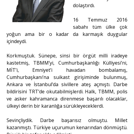
dolaştırdı.
Portre
16 Temmuz 2016
sabahı tüm ülke çok
yoğun ama bir o kadar da karmaşık duygular
Yazarlar
içindeydi.
Korkmuştuk. Sünepe, sinsi bir örgüt milli iradeye
kastetmiş, TBMM’yi, Cumhurbaşkanlığı Külliyesi’ni,
MİT’i, Emniyet’i havadan bombalamış,
Eğitim
Cumhurbaşkanı’na suikast girişiminde bulunmuş,
Ankara ve İstanbul’da sivillere ateş açmıştı. Darbe
Dosya Haber
bildirisini TRT’de okutabilmişlerdi. Halk, TBMM, polis
ve asker kahramanca direnmese başarılı olacaklar,
Ankara Analiz
ülkeyi derin bir karanlığa sürükleyeceklerdi.
Sağlık
Sevinçliydik. Darbe başarısız olmuştu. Millet
kazanmıştı. Türkiye uçurumun kenarından dönmüştü.