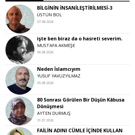
BİLGİNİN İNSANİLEŞTİRİLMESİ-3
ÜSTÜN BOL
07.08.2026
işte ben biraz da o hasreti severim.
MUSTAFA AKMEŞE
06.08.2026
Neden İslamcıyım
YUSUF YAVUZYILMAZ
05.08.2026
80 Sonrası Görülen Bir Düşün Kâbusa
Dönüşmesi
AYTEN DURMUŞ
31.07.2026
FAİLİN ADINI CÜMLE İÇİNDE KULLAN