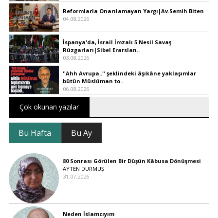
Reformlarla Onarılamayan Yargı|Av.Semih Biten
04.08.2026
İspanya'da, İsrail İmzalı 5.Nesil Savaş
Rüzgarları|Sibel Erarslan..
03.08.2026
''Ahh Avrupa..'' şeklindeki âşıkâne yaklaşımlar
bütün Müslüman to..
06.08.2026
Çok okunan yazılar
Bu Hafta
Bu Ay
80 Sonrası Görülen Bir Düşün Kâbusa Dönüşmesi
AYTEN DURMUŞ
31.07.2026
Neden İslamcıyım