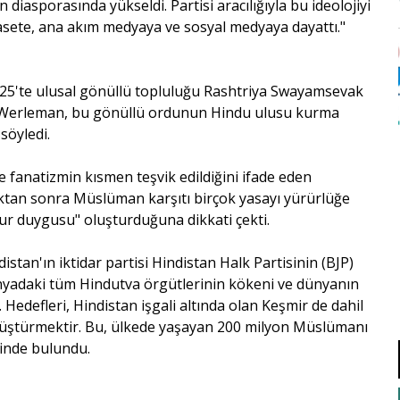
 diasporasında yükseldi. Partisi aracılığıyla bu ideolojiyi
asete, ana akım medyaya ve sosyal medyaya dayattı."
925'te ulusal gönüllü topluluğu Rashtriya Swayamsevak
n Werleman, bu gönüllü ordunun Hindu ulusu kurma
 söyledi.
e fanatizmin kısmen teşvik edildiğini ifade eden
ktan sonra Müslüman karşıtı birçok yasayı yürürlüğe
r duygusu" oluşturduğuna dikkati çekti.
istan'ın iktidar partisi Hindistan Halk Partisinin (BJP)
 dünyadaki tüm Hindutva örgütlerinin kökeni ve dünyanın
Hedefleri, Hindistan işgali altında olan Keşmir de dahil
önüştürmektir. Bu, ülkede yaşayan 200 milyon Müslümanı
sinde bulundu.