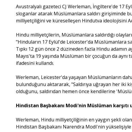
Avustralyalı gazeteci CJ Werleman, İngiltere'de 17 Ey
sloganlar atarak Müslümanlara saldırı girişiminde b
milliyetçiliğini ve küreselleşen Hindutva ideolojisini
Hindu milliyetçilerin, Müslümanlara saldırdığı olayl
"Hinduların 17 Eylül'de Leicester'da Müslümanlara sal
Tıpkı 12 gün önce 2 düzineden fazla Hindu adamın ay
Mayıs'ta 19 yaşında Müslüman bir çocuğun da aynı tür
ifadesini kullandı.
Werleman, Leicester'da yaşayan Müslümanların daha ö
bulunduğunu aktararak, "Saldırıya uğrayan her iki kişi
olduğunu, saldırıdan hemen önce kendilerine 'Müslüm
Hindistan Başbakanı Modi'nin Müslüman karşıtı u
Werleman, Hindu milliyetçiliğinin en yaygın şekli ola
Hindistan Başbakanı Narendra Modi'nin yükselişiyle 