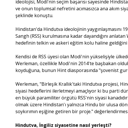
ideolojisi, Modi'nin seçim başarısı sayesinde Hindistan
ve onun toplumsal nefretini acımasızca ana akım siy
şeklinde konuştu.
Hindistan'da Hindutva ideolojinin yaygınlaşmasını 1
Sangh (RSS) kurulmasına kadar dayandığını anlata
hedefinin telkin ve askeri eğitim kolu haline geldiğini
Kendisi de RSS üyesi olan Modi'nin yükselişiyle ülked
Werleman, özellikle Modi'nin 2014'te başbakan oldu
koyduğuna, bunun Hint diasporasında "şovenist guru
Werleman, "Birleşik Krallık'taki Hindutva projesi, Hind
siyasi hedeflerini ilerletmeyi amaçlıyor ki bu parti
en büyük paramiliter örgütü RSS'nin siyasi kanadıdır. 
olmak üzere Hindistan'ı yalnızca Hindu bir ulusa d
soykırımın eşiğine getiren bir proje." değerlendirme
Hindutva, İngiliz siyasetine nasıl yerleşti?