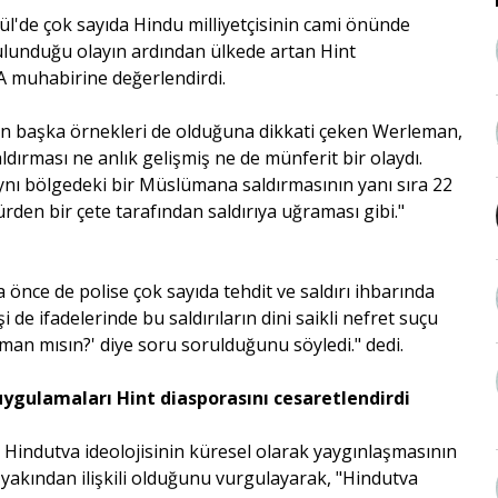
lül'de çok sayıda Hindu milliyetçisinin cami önünde
ulunduğu olayın ardından ülkede artan Hint
 AA muhabirine değerlendirdi.
arın başka örnekleri de olduğuna dikkati çeken Werleman,
dırması ne anlık gelişmiş ne de münferit bir olaydı.
nı bölgedeki bir Müslümana saldırmasının yanı sıra 22
den bir çete tarafından saldırıya uğraması gibi."
nce de polise çok sayıda tehdit ve saldırı ihbarında
 de ifadelerinde bu saldırıların dini saikli nefret suçu
an mısın?' diye soru sorulduğunu söyledi." dedi.
ygulamaları Hint diasporasını cesaretlendirdi
n Hindutva ideolojisinin küresel olarak yaygınlaşmasının
yakından ilişkili olduğunu vurgulayarak, "Hindutva