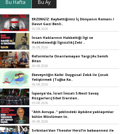
Bu Hafta
Bu Ay
ERZENGİZ: Kaybettiğimiz İç Dünyanın Romanı /
Davut Gazi Benli..
02.08.2026
İnsan Haklarının Hakkettiği İlgi ve
Hakketmediği İlgisizlik|Zeki ..
06.08.2026
Reformlarla Onarılamayan Yargı|Av.Semih
Biten
04.08.2026
Ebeveynliğin Kalbi: Duygusal Zekâ ile Çocuk
Yetiştirmek |Tuğba Ka..
06.08.2026
İspanya'da, İsrail İmzalı 5.Nesil Savaş
Rüzgarları|Sibel Erarslan..
03.08.2026
''Ahh Avrupa..'' şeklindeki âşıkâne yaklaşımlar
bütün Müslüman to..
06.08.2026
Sırbistan’dan Theodor Herzl’in babaannesi ile