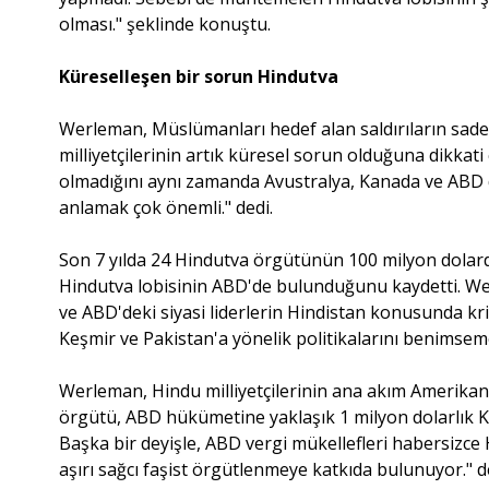
olması." şeklinde konuştu.
Küreselleşen bir sorun Hindutva
Werleman, Müslümanları hedef alan saldırıların sade
milliyetçilerinin artık küresel sorun olduğuna dikkati ç
olmadığını aynı zamanda Avustralya, Kanada ve ABD 
anlamak çok önemli." dedi.
Son 7 yılda 24 Hindutva örgütünün 100 milyon dolard
Hindutva lobisinin ABD'de bulunduğunu kaydetti. We
ve ABD'deki siyasi liderlerin Hindistan konusunda kr
Keşmir ve Pakistan'a yönelik politikalarını benimseme
Werleman, Hindu milliyetçilerinin ana akım Amerikan s
örgütü, ABD hükümetine yaklaşık 1 milyon dolarlık Kov
Başka bir deyişle, ABD vergi mükellefleri habersizce
aşırı sağcı faşist örgütlenmeye katkıda bulunuyor."