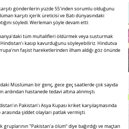
karşıtı gönderilerin yüzde 55'inden sorumlu olduğunu
an karşıtı içerik üreticisi ve Batı dünyasındaki
tığını söyledi. Werleman şöyle devam etti:
Almanya'daki tüm muhalifleri öldürmek veya susturmak
k Hindistan'ı kasıp kavurduğunu söyleyebiliriz. Hindutva
 Avrupa'nın faşist hareketlerinden ilham aldığı göz önünde
şındaki Müslüman bir genç, gece geç saatlerde çok sayıda
n ardından hastanede tedavi altına alınmıştı.
distan'ın Pakistan'ı Asya Kupası kriket karşılaşmasında
arasında şiddet olayları patlak vermişti.
 gruplarının "Pakistan'a ölüm" diye bağırdığı ve maçtan