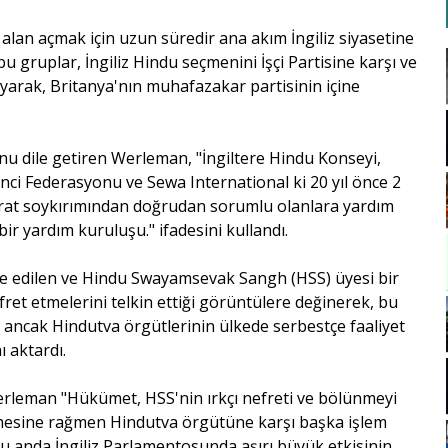
ne alan açmak için uzun süredir ana akım İngiliz siyasetine
 bu gruplar, İngiliz Hindu seçmenini İşçi Partisine karşı ve
yarak, Britanya'nın muhafazakar partisinin içine
unu dile getiren Werleman, "İngiltere Hindu Konseyi,
nci Federasyonu ve Sewa International ki 20 yıl önce 2
rat soykırımından doğrudan sorumlu olanlara yardım
 bir yardım kuruluşu." ifadesini kullandı.
de edilen ve Hindu Swayamsevak Sangh (HSS) üyesi bir
ret etmelerini telkin ettiği görüntülere değinerek, bu
 ancak Hindutva örgütlerinin ülkede serbestçe faaliyet
 aktardı.
rleman "Hükümet, HSS'nin ırkçı nefreti ve bölünmeyi
 etmesine rağmen Hindutva örgütüne karşı başka işlem
 anda İngiliz Parlamentosunda aşırı büyük etkisinin