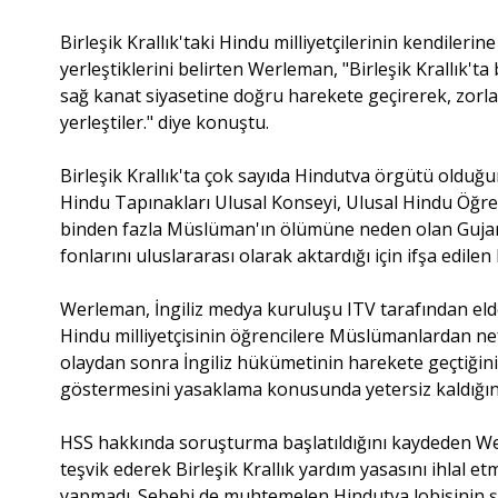
Birleşik Krallık'taki Hindu milliyetçilerinin kendileri
yerleştiklerini belirten Werleman, "Birleşik Krallık'ta
sağ kanat siyasetine doğru harekete geçirerek, zorla
yerleştiler." diye konuştu.
Birleşik Krallık'ta çok sayıda Hindutva örgütü olduğ
Hindu Tapınakları Ulusal Konseyi, Ulusal Hindu Öğre
binden fazla Müslüman'ın ölümüne neden olan Guja
fonlarını uluslararası olarak aktardığı için ifşa edilen
Werleman, İngiliz medya kuruluşu ITV tarafından el
Hindu milliyetçisinin öğrencilere Müslümanlardan nef
olaydan sonra İngiliz hükümetinin harekete geçtiğini
göstermesini yasaklama konusunda yetersiz kaldığını
HSS hakkında soruşturma başlatıldığını kaydeden We
teşvik ederek Birleşik Krallık yardım yasasını ihlal
yapmadı. Sebebi de muhtemelen Hindutva lobisinin şu