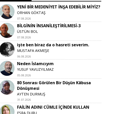
YENİ BİR MEDENİYET İNŞA EDEBİLİR MİYİZ?
ORHAN GÖKTAŞ
07.08.2026
BİLGİNİN İNSANİLEŞTİRİLMESİ-3
ÜSTÜN BOL
07.08.2026
işte ben biraz da o hasreti severim.
MUSTAFA AKMEŞE
06.08.2026
Neden İslamcıyım
YUSUF YAVUZYILMAZ
05.08.2026
80 Sonrası Görülen Bir Düşün Kâbusa
Dönüşmesi
AYTEN DURMUŞ
31.07.2026
FAİLİN ADINI CÜMLE İÇİNDE KULLAN
ESRA DURU