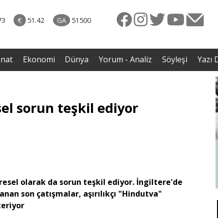
rkiye
07.08.2026 • Dünya
ttı!
• Gannuşi'nin serbest bırakılması için çağrı
73
€
51.42
GA
51500
irdi
anat
Ekonomi
Dünya
Yorum - Analiz
Söyleşi
Yazı D
sel sorun teşkil ediyor
resel olarak da sorun teşkil ediyor. İngiltere'de
anan son çatışmalar, aşırılıkçı "Hindutva"
teriyor