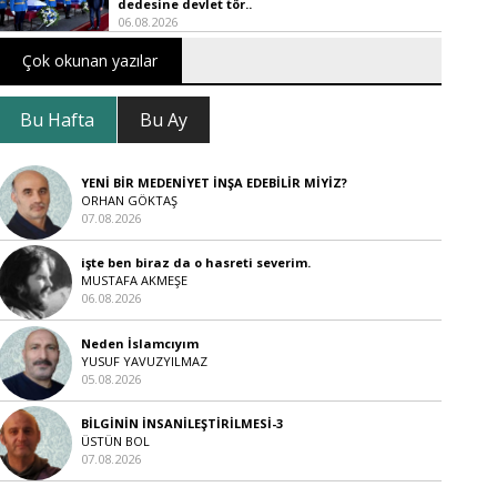
dedesine devlet tör..
06.08.2026
Çok okunan yazılar
Bu Hafta
Bu Ay
YENİ BİR MEDENİYET İNŞA EDEBİLİR MİYİZ?
ORHAN GÖKTAŞ
07.08.2026
işte ben biraz da o hasreti severim.
MUSTAFA AKMEŞE
06.08.2026
Neden İslamcıyım
YUSUF YAVUZYILMAZ
05.08.2026
BİLGİNİN İNSANİLEŞTİRİLMESİ-3
ÜSTÜN BOL
07.08.2026