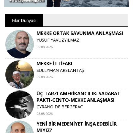
Fikir Dünyası
MEKKE ORTAK SAVUNMA ANLAŞMASI
YUSUF YAVUZYILMAZ
09.08.2026
MEKKE İTTİFAKI
SÜLEYMAN ARSLANTAŞ
09.08.2026
ÜÇ TARZI AMERİKANCILIK: SADABAT
PAKTI-CENTO-MEKKE ANLAŞMASI
CYRANO DE BERGERAC
08.08.2026
YENİ BİR MEDENİYET İNŞA EDEBİLİR
MİYİZ?