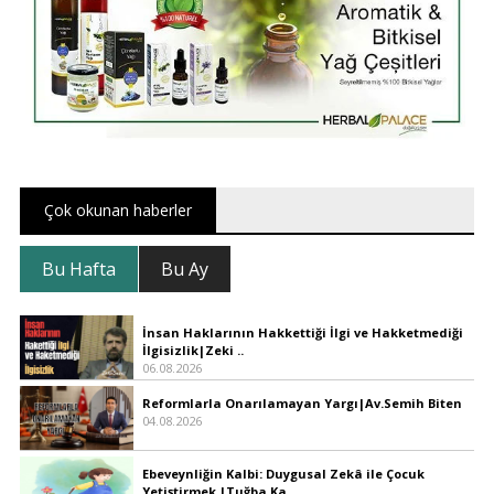
Çok okunan haberler
Bu Hafta
Bu Ay
İnsan Haklarının Hakkettiği İlgi ve Hakketmediği
İlgisizlik|Zeki ..
06.08.2026
Reformlarla Onarılamayan Yargı|Av.Semih Biten
04.08.2026
Ebeveynliğin Kalbi: Duygusal Zekâ ile Çocuk
Yetiştirmek |Tuğba Ka..