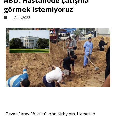
ABD: Hastanede çatışma
görmek istemiyoruz
Sivil Toplum
15.11.2023
Kültür - Sanat
Ekonomi
Dünya
Yorum - Analiz
Söyleşi
Beyaz Saray Sözcüsü John Kirby'nin, Hamas'ın
Yazı Dizisi