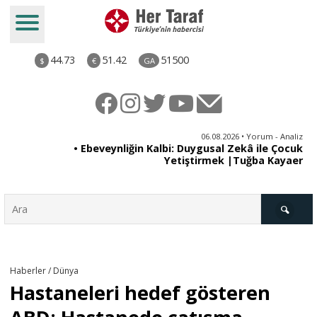
44.73
51.42
51500
$
€
GA
ya
06.08.2026 • Yorum - Analiz
rı
• Ebeveynliğin Kalbi: Duygusal Zekâ ile Çocuk
Yetiştirmek |Tuğba Kayaer
Türkiye
Haberler / Dünya
Hastaneleri hedef gösteren
Derkenar