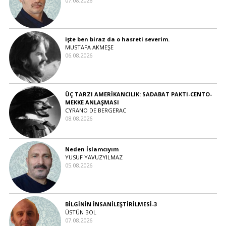
07.08.2026
işte ben biraz da o hasreti severim.
MUSTAFA AKMEŞE
06.08.2026
ÜÇ TARZI AMERİKANCILIK: SADABAT PAKTI-CENTO-
MEKKE ANLAŞMASI
CYRANO DE BERGERAC
08.08.2026
Neden İslamcıyım
YUSUF YAVUZYILMAZ
05.08.2026
BİLGİNİN İNSANİLEŞTİRİLMESİ-3
ÜSTÜN BOL
07.08.2026