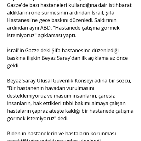
Gazze'de bazı hastaneleri kullandığına dair istihbarat
aldıklarını öne sürmesinin ardından İsrail, Şifa
Portre
Hastanesi'ne gece baskını düzenledi. Saldırının
ardından aynı ABD, "Hastanede çatışma görmek
istemiyoruz" açıklaması yaptı.
Yazarlar
İsrail'in Gazze'deki Şifa hastanesine düzenlediği
baskına ilişkin Beyaz Saray'dan ilk açıklama az önce
geldi.
Eğitim
Beyaz Saray Ulusal Güvenlik Konseyi adına bir sözcü,
"Bir hastanenin havadan vurulmasını
Dosya Haber
desteklemiyoruz ve masum insanların, çaresiz
insanların, hak ettikleri tıbbi bakımı almaya çalışan
Ankara Analiz
hastaların çapraz ateşte kaldığı bir hastanede çatışma
görmek istemiyoruz" dedi.
Sağlık
Biden'ın hastanelerin ve hastaların korunması