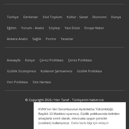
Türkiye
Derkenar
Sivil Toplum
Kültür - Sanat
Ekonomi
Dünya
Eğitim
Yorum - Analiz
Söyleşi
Yazı Dizisi
Dosya Haber
Ankara Analiz
Sağlık
Portre
Yazarlar
Anasayfa
Künye
Çerez Politikası
Çerez Politikası
Gizlilik Sözleşmesi
Kullanım Şartnamesi
Gizlilik Politikası
Veri Politikası
Site Haritası
© Copyright 2026 / Her Taraf - Türkiyenin habercisi
KVKK'nın Veri Sorumlusunun Aydınlatma Yükümlülüğü
bilgi@hertaraf.com
Başlıklı 10.Maddesi uyarınca, Gizlilik politikasında belirtilen
amaçlarla sınırlı olarak, mevzuata uygun çerezler
(cookies) kullanıyoruz.
Daha fazla bilgi için tıklayın