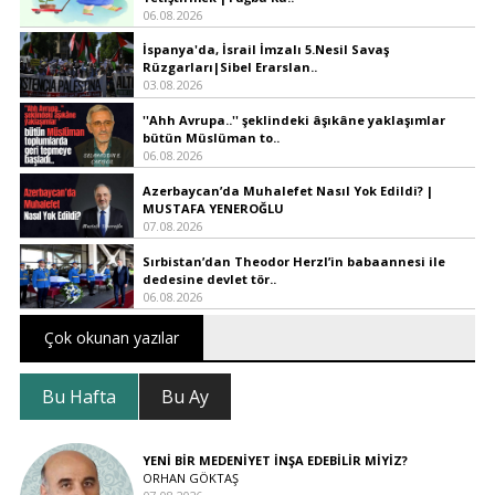
06.08.2026
İspanya'da, İsrail İmzalı 5.Nesil Savaş
Rüzgarları|Sibel Erarslan..
03.08.2026
''Ahh Avrupa..'' şeklindeki âşıkâne yaklaşımlar
bütün Müslüman to..
06.08.2026
Azerbaycan’da Muhalefet Nasıl Yok Edildi? |
MUSTAFA YENEROĞLU
07.08.2026
Sırbistan’dan Theodor Herzl’in babaannesi ile
dedesine devlet tör..
06.08.2026
Çok okunan yazılar
Bu Hafta
Bu Ay
YENİ BİR MEDENİYET İNŞA EDEBİLİR MİYİZ?
ORHAN GÖKTAŞ