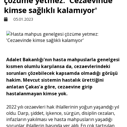
çözüme yetmez: 'Cezaevinde
kimse sağlıklı kalamıyor'
Sivil Toplum
05.01.2023
Kültür - Sanat
Ekonomi
Adalet Bakanlığı'nın hasta mahpuslarla genelgesi
kısmen olumlu karşılansa da, cezaevlerindeki
Dünya
sorunları çözebilecek kapsamda olmadığı görüşü
hakim. Mevcut sistemin hastalık ürettiğini
anlatan Çakas'a göre, cezaevine girip
Yorum - Analiz
hastalanmayan kimse yok.
Söyleşi
2022 yılı cezaevleri hak ihlallerinin yoğun yaşandığı yıl
oldu. Darp, şiddet, işkence, sürgün, disiplin cezaları,
infazların yakılması ve hasta mahpusların yaşadığı
Yazı Dizisi
sorunlar ihlallerin başında yer aldı. En çok tartışılan