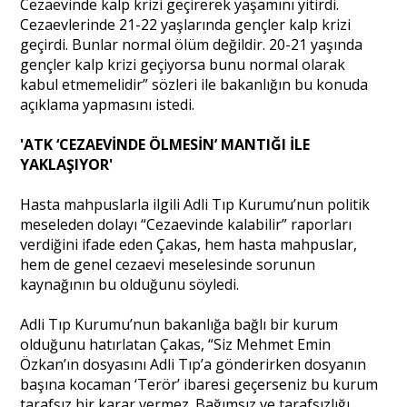
Cezaevinde kalp krizi geçirerek yaşamını yitirdi.
Cezaevlerinde 21-22 yaşlarında gençler kalp krizi
geçirdi. Bunlar normal ölüm değildir. 20-21 yaşında
gençler kalp krizi geçiyorsa bunu normal olarak
kabul etmemelidir” sözleri ile bakanlığın bu konuda
açıklama yapmasını istedi.
'ATK ‘CEZAEVİNDE ÖLMESİN’ MANTIĞI İLE
YAKLAŞIYOR'
Hasta mahpuslarla ilgili Adli Tıp Kurumu’nun politik
meseleden dolayı “Cezaevinde kalabilir” raporları
verdiğini ifade eden Çakas, hem hasta mahpuslar,
hem de genel cezaevi meselesinde sorunun
kaynağının bu olduğunu söyledi.
Adli Tıp Kurumu’nun bakanlığa bağlı bir kurum
olduğunu hatırlatan Çakas, “Siz Mehmet Emin
Özkan’ın dosyasını Adli Tıp’a gönderirken dosyanın
başına kocaman ‘Terör’ ibaresi geçerseniz bu kurum
tarafsız bir karar vermez. Bağımsız ve tarafsızlığı