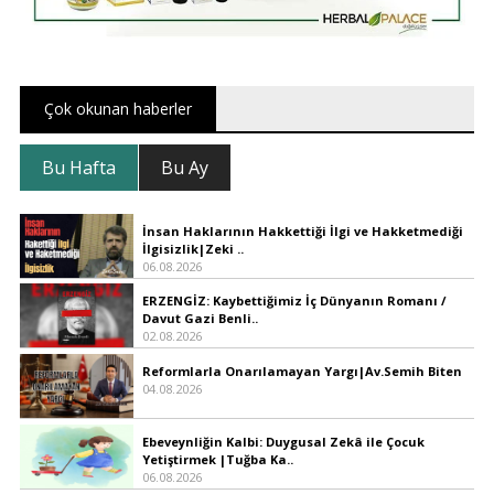
Çok okunan haberler
Bu Hafta
Bu Ay
İnsan Haklarının Hakkettiği İlgi ve Hakketmediği
İlgisizlik|Zeki ..
06.08.2026
ERZENGİZ: Kaybettiğimiz İç Dünyanın Romanı /
Davut Gazi Benli..
02.08.2026
Reformlarla Onarılamayan Yargı|Av.Semih Biten
04.08.2026
Ebeveynliğin Kalbi: Duygusal Zekâ ile Çocuk
Yetiştirmek |Tuğba Ka..
06.08.2026