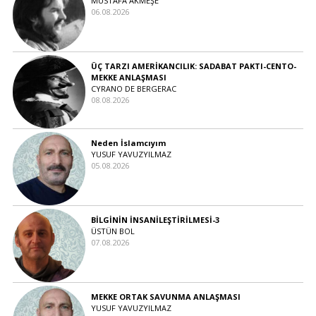
MUSTAFA AKMEŞE
06.08.2026
ÜÇ TARZI AMERİKANCILIK: SADABAT PAKTI-CENTO-
MEKKE ANLAŞMASI
CYRANO DE BERGERAC
08.08.2026
Neden İslamcıyım
YUSUF YAVUZYILMAZ
05.08.2026
BİLGİNİN İNSANİLEŞTİRİLMESİ-3
ÜSTÜN BOL
07.08.2026
MEKKE ORTAK SAVUNMA ANLAŞMASI
YUSUF YAVUZYILMAZ