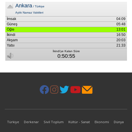
Türkiye
Derkenar
Sivil Toplum
Kültür - Sanat
Ekonomi
Dünya