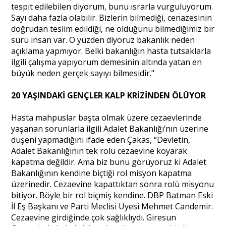
tespit edilebilen diyorum, bunu ısrarla vurguluyorum.
Sayı daha fazla olabilir. Bizlerin bilmediği, cenazesinin
doğrudan teslim edildiği, ne olduğunu bilmediğimiz bir
sürü insan var. O yüzden diyoruz bakanlık neden
açıklama yapmıyor. Belki bakanlığın hasta tutsaklarla
ilgili çalışma yapıyorum demesinin altında yatan en
büyük neden gerçek sayıyı bilmesidir."
20 YAŞINDAKİ GENÇLER KALP KRİZİNDEN ÖLÜYOR
Hasta mahpuslar başta olmak üzere cezaevlerinde
yaşanan sorunlarla ilgili Adalet Bakanlığı’nın üzerine
düşeni yapmadığını ifade eden Çakas, “Devletin,
Adalet Bakanlığının tek rolü cezaevine koyarak
kapatma değildir. Ama biz bunu görüyoruz ki Adalet
Bakanlığının kendine biçtiği rol misyon kapatma
üzerinedir. Cezaevine kapattıktan sonra rolü misyonu
bitiyor. Böyle bir rol biçmiş kendine. DBP Batman Eski
İl Eş Başkanı ve Parti Meclisi Üyesi Mehmet Candemir.
Cezaevine girdiğinde çok sağlıklıydı. Giresun