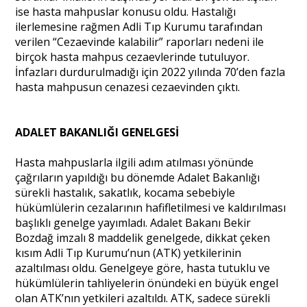
ise hasta mahpuslar konusu oldu. Hastalığı
ilerlemesine rağmen Adli Tıp Kurumu tarafından
Portre
verilen “Cezaevinde kalabilir” raporları nedeni ile
birçok hasta mahpus cezaevlerinde tutuluyor.
İnfazları durdurulmadığı için 2022 yılında 70’den fazla
Yazarlar
hasta mahpusun cenazesi cezaevinden çıktı.
ADALET BAKANLIĞI GENELGESİ
Hasta mahpuslarla ilgili adım atılması yönünde
Eğitim
çağrıların yapıldığı bu dönemde Adalet Bakanlığı
sürekli hastalık, sakatlık, kocama sebebiyle
Dosya Haber
hükümlülerin cezalarının hafifletilmesi ve kaldırılması
başlıklı genelge yayımladı. Adalet Bakanı Bekir
Ankara Analiz
Bozdağ imzalı 8 maddelik genelgede, dikkat çeken
kısım Adli Tıp Kurumu’nun (ATK) yetkilerinin
Sağlık
azaltılması oldu. Genelgeye göre, hasta tutuklu ve
hükümlülerin tahliyelerin önündeki en büyük engel
olan ATK’nın yetkileri azaltıldı. ATK, sadece sürekli