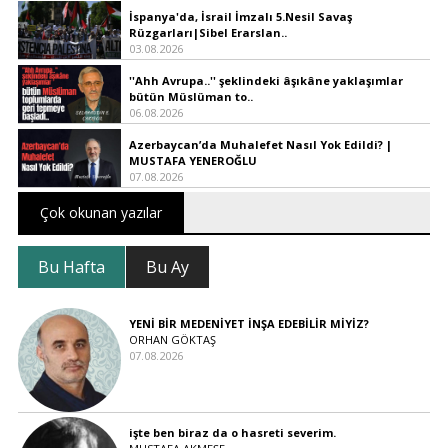
İspanya'da, İsrail İmzalı 5.Nesil Savaş
Rüzgarları|Sibel Erarslan..
03.08.2026
''Ahh Avrupa..'' şeklindeki âşıkâne yaklaşımlar
bütün Müslüman to..
06.08.2026
Azerbaycan’da Muhalefet Nasıl Yok Edildi? |
MUSTAFA YENEROĞLU
07.08.2026
Çok okunan yazılar
Bu Hafta
Bu Ay
YENİ BİR MEDENİYET İNŞA EDEBİLİR MİYİZ?
ORHAN GÖKTAŞ
07.08.2026
işte ben biraz da o hasreti severim.