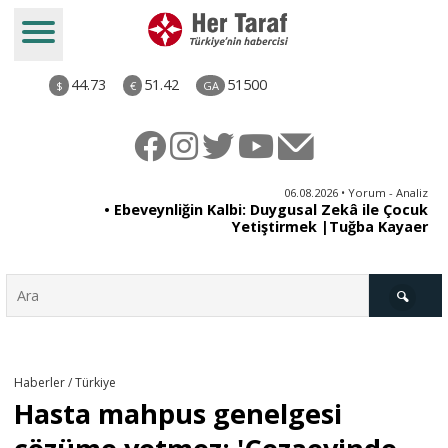
44.73
51.42
51500
$
€
GA
ya
06.08.2026 • Yorum - Analiz
rı
• Ebeveynliğin Kalbi: Duygusal Zekâ ile Çocuk
Yetiştirmek |Tuğba Kayaer
Türkiye
Haberler / Türkiye
Hasta mahpus genelgesi
Derkenar