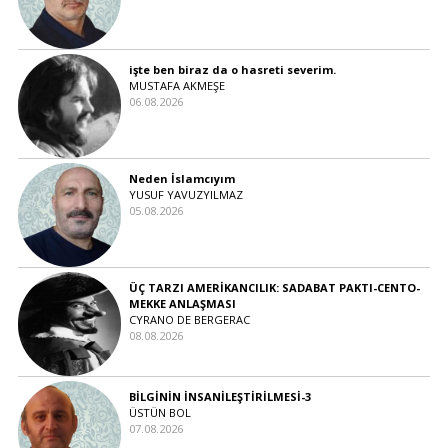
işte ben biraz da o hasreti severim.
MUSTAFA AKMEŞE
06.08.2026
Neden İslamcıyım
YUSUF YAVUZYILMAZ
05.08.2026
ÜÇ TARZI AMERİKANCILIK: SADABAT PAKTI-CENTO-
MEKKE ANLAŞMASI
CYRANO DE BERGERAC
08.08.2026
BİLGİNİN İNSANİLEŞTİRİLMESİ-3
ÜSTÜN BOL
07.08.2026