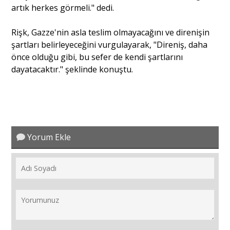
artık herkes görmeli." dedi.
Portre
Rişk, Gazze'nin asla teslim olmayacağını ve direnişin
şartları belirleyeceğini vurgulayarak, "Direniş, daha
önce olduğu gibi, bu sefer de kendi şartlarını
Yazarlar
dayatacaktır." şeklinde konuştu.
Eğitim
Yorum Ekle
Dosya Haber
Ankara Analiz
Sağlık