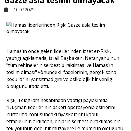
Gazze asla teslim olmayacak
10.07.2025
Sivil Toplum
Kültür - Sanat
Hamas'ın önde gelen liderlerinden İzzet er-Rişk,
Ekonomi
yaptığı açıklamada, İsrail Başbakanı Netanyahu'nun
"tüm rehinelerin serbest bırakılması ve Hamas'ın
Dünya
teslim olması" yönündeki ifadelerinin, gerçek saha
koşullarını yansıtmadığını ve psikolojik bir yenilgi
olduğunu ifade etti.
Yorum - Analiz
Rişk, Telegram hesabından yaptığı paylaşımda,
"Düşman liderlerinin askeri operasyonla esirlerini
Söyleşi
kurtarma konusundaki fiyaskolarını kabul
etmelerinin ardından, onların serbest bırakılmasının
tek yolunun ciddi bir müzakere ile mümkün olduğunu
Yazı Dizisi