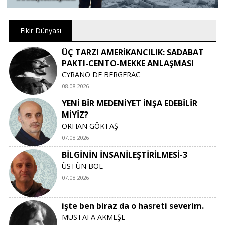
Fikir Dünyası
ÜÇ TARZI AMERİKANCILIK: SADABAT
PAKTI-CENTO-MEKKE ANLAŞMASI
CYRANO DE BERGERAC
08.08.2026
YENİ BİR MEDENİYET İNŞA EDEBİLİR
MİYİZ?
ORHAN GÖKTAŞ
07.08.2026
BİLGİNİN İNSANİLEŞTİRİLMESİ-3
ÜSTÜN BOL
07.08.2026
işte ben biraz da o hasreti severim.
MUSTAFA AKMEŞE