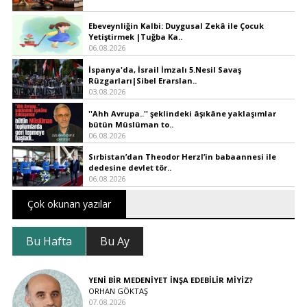
Ebeveynliğin Kalbi: Duygusal Zekâ ile Çocuk
Yetiştirmek |Tuğba Ka..
06.08.2026
İspanya'da, İsrail İmzalı 5.Nesil Savaş
Rüzgarları|Sibel Erarslan..
03.08.2026
''Ahh Avrupa..'' şeklindeki âşıkâne yaklaşımlar
bütün Müslüman to..
06.08.2026
Sırbistan’dan Theodor Herzl’in babaannesi ile
dedesine devlet tör..
06.08.2026
Çok okunan yazılar
Bu Hafta
Bu Ay
YENİ BİR MEDENİYET İNŞA EDEBİLİR MİYİZ?
ORHAN GÖKTAŞ
07.08.2026