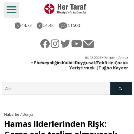
44.73
51.42
51500
$
€
GA
ya
06.08.2026 • Yorum - Analiz
rı
• Ebeveynliğin Kalbi: Duygusal Zekâ ile Çocuk
Yetiştirmek |Tuğba Kayaer
Türkiye
Haberler / Dünya
Hamas liderlerinden Rişk:
Derkenar