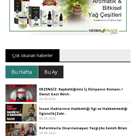
Çok okunan haberler
Bu Hafta
Bu Ay
ERZENGİZ: Kaybettiğimiz İç Dünyanın Romanı /
Davut Gazi Benli..
02.08.2026
İnsan Haklarının Hakkettiği İlgi ve Hakketmediği
İlgisizlik|Zeki ..
06.08.2026
Reformlarla Onarılamayan Yargı|Av.Semih Biten
04.08.2026