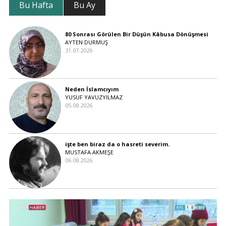
Bu Hafta
Bu Ay
80 Sonrası Görülen Bir Düşün Kâbusa Dönüşmesi
AYTEN DURMUŞ
31.07.2026
Neden İslamcıyım
YUSUF YAVUZYILMAZ
05.08.2026
işte ben biraz da o hasreti severim.
MUSTAFA AKMEŞE
06.08.2026