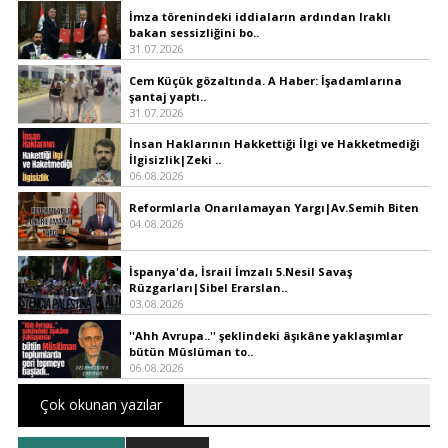
İmza törenindeki iddiaların ardından Iraklı
bakan sessizliğini bo..
31.07.2026
Cem Küçük gözaltında. A Haber: İşadamlarına
şantaj yaptı..
31.07.2026
İnsan Haklarının Hakkettiği İlgi ve Hakketmediği
İlgisizlik|Zeki ..
06.08.2026
Reformlarla Onarılamayan Yargı|Av.Semih Biten
04.08.2026
İspanya'da, İsrail İmzalı 5.Nesil Savaş
Rüzgarları|Sibel Erarslan..
03.08.2026
''Ahh Avrupa..'' şeklindeki âşıkâne yaklaşımlar
bütün Müslüman to..
06.08.2026
Çok okunan yazılar