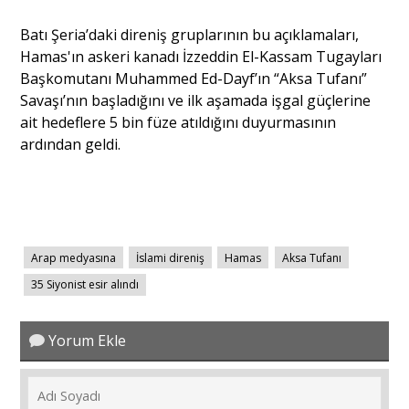
Batı Şeria’daki direniş gruplarının bu açıklamaları,
Hamas'ın askeri kanadı İzzeddin El-Kassam Tugayları
Başkomutanı Muhammed Ed-Dayf’ın “Aksa Tufanı”
Savaşı’nın başladığını ve ilk aşamada işgal güçlerine
ait hedeflere 5 bin füze atıldığını duyurmasının
ardından geldi.
Arap medyasına
İslami direniş
Hamas
Aksa Tufanı
35 Siyonist esir alındı
Yorum Ekle