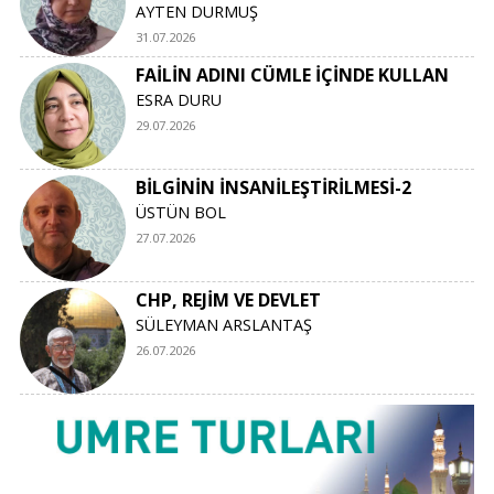
AYTEN DURMUŞ
31.07.2026
FAİLİN ADINI CÜMLE İÇİNDE KULLAN
ESRA DURU
29.07.2026
BİLGİNİN İNSANİLEŞTİRİLMESİ-2
ÜSTÜN BOL
27.07.2026
CHP, REJİM VE DEVLET
SÜLEYMAN ARSLANTAŞ
26.07.2026