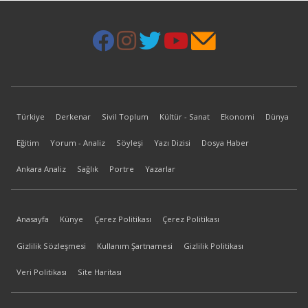
Türkiye
Derkenar
Sivil Toplum
Kültür - Sanat
Ekonomi
Dünya
Eğitim
Yorum - Analiz
Söyleşi
Yazı Dizisi
Dosya Haber
Ankara Analiz
Sağlık
Portre
Yazarlar
Anasayfa
Künye
Çerez Politikası
Çerez Politikası
Gizlilik Sözleşmesi
Kullanım Şartnamesi
Gizlilik Politikası
Veri Politikası
Site Haritası