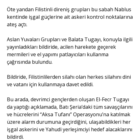
Öte yandan Filistinli direniş grupları bu sabah Nablus
kentinde işgal güçlerine ait askeri kontrol noktalarına
Portre
ateş açtı.
Yazarlar
Aslan Yuvaları Grupları ve Balata Tugayı, konuyla ilgili
yayınladıkları bildiride, acilen harekete geçerek
mermileri ve el yapımı patlayıcıları kullanma
çağrısında bulundu.
Eğitim
Bildiride, Filistinlilerden silahı olan herkes silahını dini
ve vatanı için kullanmaya davet edildi.
Dosya Haber
Bu arada, devrimci gençlerden oluşan El-Fecr Tugayı
Ankara Analiz
da yaptığı açıklamada, Batı Şeria’daki tüm savaşçılarını
ve hücrelerini “Aksa Tufanı” Operasyonu’na katılmak
Sağlık
üzere alarm durumuna geçirdiğini, ulaşabildikleri her
işgal askerini ve Yahudi yerleşimciyi hedef alacaklarını
bildirdi.