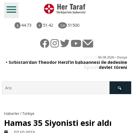
44.73
51.42
51500
$
€
GA
iz
06.08.2026 • Dünya
ği
• Sırbistan’dan Theodor Herzl’in babaannesi ile dedesine
aş
devlet töreni
Türkiye
Haberler / Türkiye
Hamas 35 Siyonisti esir aldı
Derkenar
07.10.2023