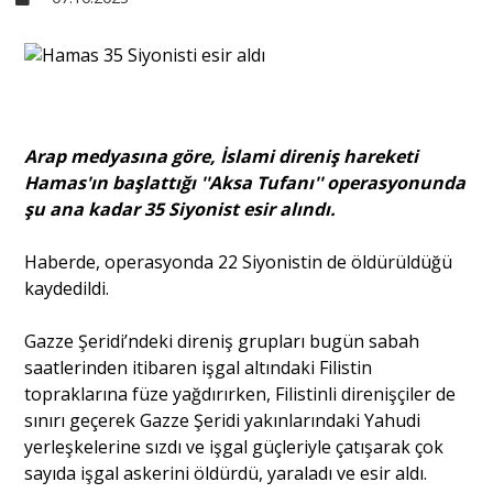
Sivil Toplum
Kültür - Sanat
Arap medyasına göre, İslami direniş hareketi
Hamas'ın başlattığı ''Aksa Tufanı'' operasyonunda
Ekonomi
şu ana kadar 35 Siyonist esir alındı.
Haberde, operasyonda 22 Siyonistin de öldürüldüğü
Dünya
kaydedildi.
Gazze Şeridi’ndeki direniş grupları bugün sabah
Yorum - Analiz
saatlerinden itibaren işgal altındaki Filistin
topraklarına füze yağdırırken, Filistinli direnişçiler de
Söyleşi
sınırı geçerek Gazze Şeridi yakınlarındaki Yahudi
yerleşkelerine sızdı ve işgal güçleriyle çatışarak çok
sayıda işgal askerini öldürdü, yaraladı ve esir aldı.
Yazı Dizisi