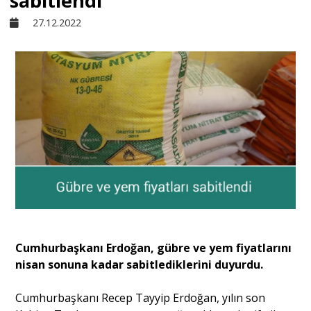
sabitlendi
27.12.2022
Sivil Toplum
Kültür - Sanat
Ekonomi
Dünya
Yorum - Analiz
Cumhurbaşkanı Erdoğan, gübre ve yem fiyatlarını
Söyleşi
nisan sonuna kadar sabitlediklerini duyurdu.
Cumhurbaşkanı Recep Tayyip Erdoğan, yılın son
Yazı Dizisi