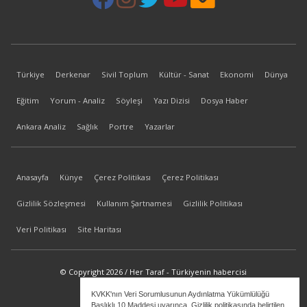
Türkiye
Derkenar
Sivil Toplum
Kültür - Sanat
Ekonomi
Dünya
Eğitim
Yorum - Analiz
Söyleşi
Yazı Dizisi
Dosya Haber
Ankara Analiz
Sağlık
Portre
Yazarlar
Anasayfa
Künye
Çerez Politikası
Çerez Politikası
Gizlilik Sözleşmesi
Kullanım Şartnamesi
Gizlilik Politikası
Veri Politikası
Site Haritası
© Copyright 2026 / Her Taraf - Türkiyenin habercisi
KVKK'nın Veri Sorumlusunun Aydınlatma Yükümlülüğü
bilgi@hertaraf.com
Başlıklı 10.Maddesi uyarınca, Gizlilik politikasında belirtilen