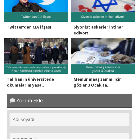
Twitter'dan CIA ifşası
Siyonist askerler intihar
ediyor!
Taliban'ın üniversitede
Memur maaş zammı için
okumalarını yasa..
gözler 3 Ocak'ta..
Yorum Ekle