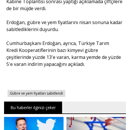
Kabine Toplantısı sonrası yaptığı açıklamada çiftçilere
de bir müjde verdi.
Portre
Erdoğan, gübre ve yem fiyatlarını nisan sonuna kadar
sabitlediklerini duyurdu.
Yazarlar
Cumhurbaşkanı Erdoğan, ayrıca, Türkiye Tarım
Kredi Kooperatiflerinin bazı kimyevi gübre
çeşitlerinde yüzde 13'e varan, karma yemde de yüzde
5'e varan indirim yapacağını açıkladı.
Eğitim
Dosya Haber
Gübre ve yem fiyatları sabitlendi
Ankara Analiz
Bu haberler ilginizi çeker
Sağlık