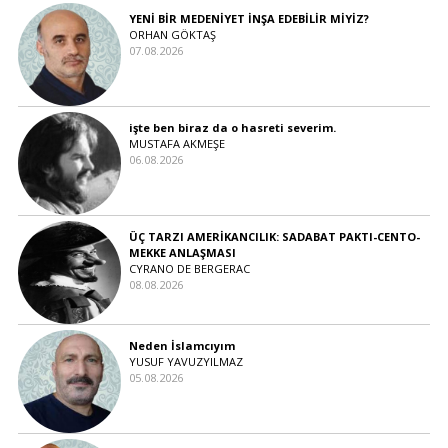
YENİ BİR MEDENİYET İNŞA EDEBİLİR MİYİZ?
ORHAN GÖKTAŞ
07.08.2026
işte ben biraz da o hasreti severim.
MUSTAFA AKMEŞE
06.08.2026
ÜÇ TARZI AMERİKANCILIK: SADABAT PAKTI-CENTO-
MEKKE ANLAŞMASI
CYRANO DE BERGERAC
08.08.2026
Neden İslamcıyım
YUSUF YAVUZYILMAZ
05.08.2026