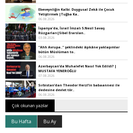
Ebeveynliğin Kalbi: Duygusal Zekâ ile Çocuk
Yetiştirmek |Tuğba Ka..
06.08.2026
İspanya'da, İsrail İmzalı 5.Nesil Savaş
Rüzgarları|Sibel Erarslan..
03.08.2026
''Ahh Avrupa..'' şeklindeki âşıkâne yaklaşımlar
bütün Müslüman to..
06.08.2026
Azerbaycan’da Muhalefet Nasıl Yok Edildi? |
MUSTAFA YENEROĞLU
07.08.2026
Sırbistan’dan Theodor Herzl’in babaannesi ile
dedesine devlet tör..
06.08.2026
Çok okunan yazılar
Bu Hafta
Bu Ay