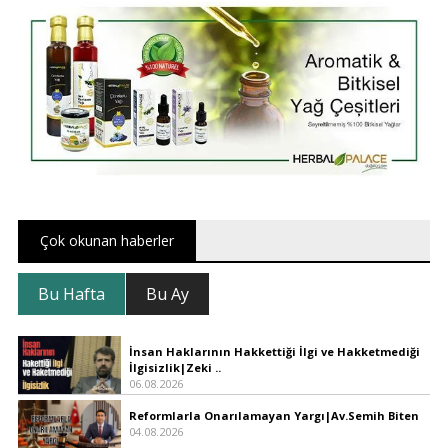
Çok okunan haberler
Bu Hafta
Bu Ay
İnsan Haklarının Hakkettiği İlgi ve Hakketmediği
İlgisizlik|Zeki ..
06.08.2026
Reformlarla Onarılamayan Yargı|Av.Semih Biten
04.08.2026