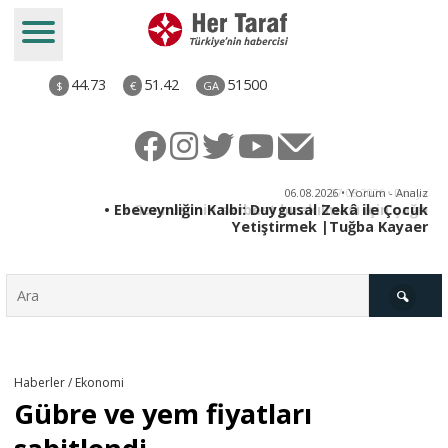
44.73
51.42
51500
$
€
GA
ya
06.08.2026 • Yorum - Analiz
rı
• Ebeveynliğin Kalbi: Duygusal Zekâ ile Çocuk
Yetiştirmek |Tuğba Kayaer
Türkiye
Haberler / Ekonomi
Gübre ve yem fiyatları
Derkenar