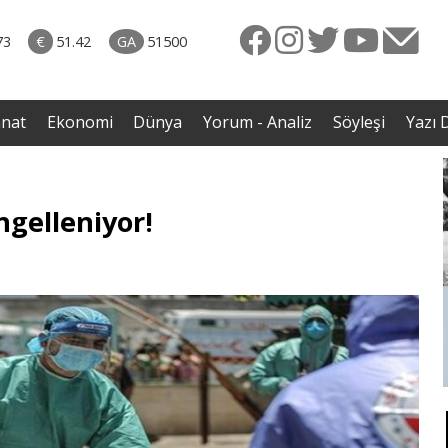
naliz
06.08.2026 • Yorum - Analiz
ütün
• İnsan Haklarının Hakkettiği İlgi ve Hakketmediği
73
€
51.42
GA
51500
eye
İlgisizlik|Zeki Savaş
rgil
anat
Ekonomi
Dünya
Yorum - Analiz
Söyleşi
Yazı D
engelleniyor!