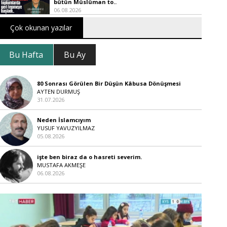
bütün Müslüman to..
06.08.2026
Çok okunan yazılar
Bu Hafta
Bu Ay
80 Sonrası Görülen Bir Düşün Kâbusa Dönüşmesi
AYTEN DURMUŞ
31.07.2026
Neden İslamcıyım
YUSUF YAVUZYILMAZ
05.08.2026
işte ben biraz da o hasreti severim.
MUSTAFA AKMEŞE
06.08.2026