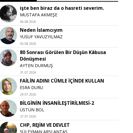
işte ben biraz da o hasreti severim.
MUSTAFA AKMEŞE
06.08.2026
Neden İslamcıyım
YUSUF YAVUZYILMAZ
05.08.2026
80 Sonrası Görülen Bir Düşün Kâbusa
Dönüşmesi
AYTEN DURMUŞ
31.07.2026
FAİLİN ADINI CÜMLE İÇİNDE KULLAN
ESRA DURU
29.07.2026
BİLGİNİN İNSANİLEŞTİRİLMESİ-2
ÜSTÜN BOL
27.07.2026
CHP, REJİM VE DEVLET
SÜLEYMAN ARSLANTAŞ