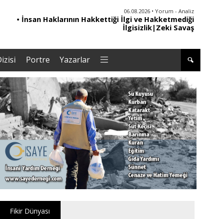
06.08.2026 • Dünya
• Sırbistan’dan Theodor Herzl’in babaannesi ile
dedesine devlet töreni
izisi
Portre
Yazarlar
Fikir Dünyası