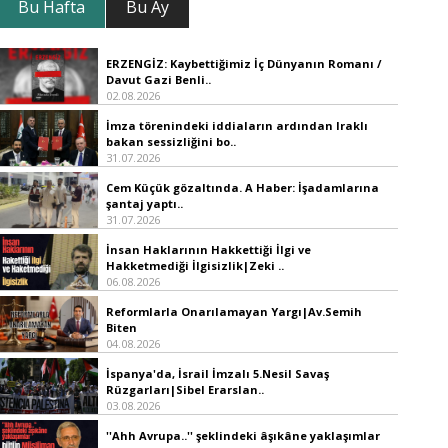
Bu Hafta
Bu Ay
ERZENGİZ: Kaybettiğimiz İç Dünyanın Romanı /
Davut Gazi Benli..
02.08.2026
İmza törenindeki iddiaların ardından Iraklı
bakan sessizliğini bo..
31.07.2026
Cem Küçük gözaltında. A Haber: İşadamlarına
şantaj yaptı..
31.07.2026
İnsan Haklarının Hakkettiği İlgi ve
Hakketmediği İlgisizlik|Zeki ..
06.08.2026
Reformlarla Onarılamayan Yargı|Av.Semih
Biten
04.08.2026
İspanya'da, İsrail İmzalı 5.Nesil Savaş
Rüzgarları|Sibel Erarslan..
03.08.2026
''Ahh Avrupa..'' şeklindeki âşıkâne yaklaşımlar