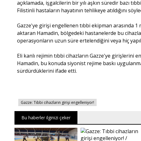
açıklamada, işgalcilerin bir yılı aşkın süredir bazı tıb
Filistinli hastaların hayatının tehlikeye atıldığını söyle
Gazze'ye girişi engellenen tıbbi ekipman arasında 1
aktaran Hamadin, bölgedeki hastanelerde bu cihazlara
operasyonların uzun süre ertelendiğini veya hiç yapıla
Eli kanlı rejimin tıbbi cihazların Gazze'ye girişleri
Hamadin, bu konuda siyonist rejime baskı uygulanma
sürdürdüklerini ifade etti.
Gazze: Tıbbi cihazların girişi engelleniyor!
Bu haberler ilginizi çeker