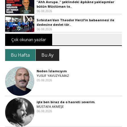
''Ahh Avrupa..'' şeklindeki âşıkâne yaklaşımlar
bütün Müslüman to..
06.08.2026
Sırbistan’dan Theodor Herzl’in babaannesi ile
dedesine devlet tör..
06.08.2026
Çok okunan yazılar
Bu Hafta
Bu Ay
Neden İslamcıyım
YUSUF YAVUZYILMAZ
05.08.2026
işte ben biraz da o hasreti severim.
MUSTAFA AKMEŞE
06.08.2026