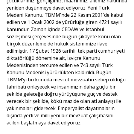
çocuklarımız, gençliğimiz, maarifimiz, ailemiz hakkında
yeniden düşünmeye davet ediyoruz. Yeni Türk
Medeni Kanunu, TBMM'nde 22 Kasım 2001'de kabul
edilen ve 1 Ocak 2002'de yürürlüğe giren 4721 sayılı
kanundur. Zaman içinde CEDAW ve İstanbul
sözleşmesi çerçevesinde bugün şikâyete konu olan
birçok düzenleme de hukuk sistemimize ilave
edilmiştir. 17 Şubat 1926 tarihli, tek parti cumhuriyeti
diktatörlüğü dönemine ait, İsviçre Kanunu
Medenisinden tercüme edilen ve 743 sayılı Türk
Kanunu Medenisi yürürlükten kaldırıldı. Bugün
TBMM’yi bu konuda mevcut mevzuatın sebep olduğu
tahribatı önleyecek ve insanımızın daha güçlü bir
şekilde geleceğe doğru yürüyüşüne güç ve destek
verecek bir şekilde, kökü mazide olan ati anlayışı ile
yakınmaları giderecek. Emperyalist dayatmaların
dışında yerli ve milli yeni bir mevzuat çalışmasını
acilen başlatmaya davet ediyoruz.