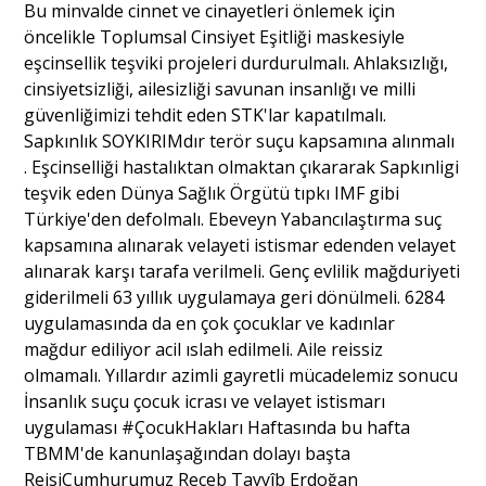
Bu minvalde cinnet ve cinayetleri önlemek için
öncelikle Toplumsal Cinsiyet Eşitliği maskesiyle
eşcinsellik teşviki projeleri durdurulmalı. Ahlaksızlığı,
cinsiyetsizliği, ailesizliği savunan insanlığı ve milli
güvenliğimizi tehdit eden STK'lar kapatılmalı.
Sapkınlık SOYKIRIMdır terör suçu kapsamına alınmalı
. Eşcinselliği hastalıktan olmaktan çıkararak Sapkınligi
teşvik eden Dünya Sağlık Örgütü tıpkı IMF gibi
Türkiye'den defolmalı. Ebeveyn Yabancılaştırma suç
kapsamına alınarak velayeti istismar edenden velayet
alınarak karşı tarafa verilmeli. Genç evlilik mağduriyeti
giderilmeli 63 yıllık uygulamaya geri dönülmeli. 6284
uygulamasında da en çok çocuklar ve kadınlar
mağdur ediliyor acil ıslah edilmeli. Aile reissiz
olmamalı. Yıllardır azimli gayretli mücadelemiz sonucu
İnsanlık suçu çocuk icrası ve velayet istismarı
uygulaması #ÇocukHakları Haftasında bu hafta
TBMM'de kanunlaşağından dolayı başta
ReisiCumhurumuz Receb Tayyîb Erdoğan