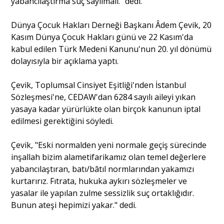
yabancılaştırma suç sayılmalı." dedi.
Dünya Çocuk Hakları Derneği Başkanı Âdem Çevik, 20
Portre
Kasım Dünya Çocuk Hakları günü ve 22 Kasım'da
kabul edilen Türk Medeni Kanunu'nun 20. yıl dönümü
dolayısıyla bir açıklama yaptı.
Yazarlar
Çevik, Toplumsal Cinsiyet Eşitliği'nden İstanbul
Sözleşmesi'ne, CEDAW'dan 6284 sayılı aileyi yıkan
yasaya kadar yürürlükte olan birçok kanunun iptal
edilmesi gerektiğini söyledi.
Eğitim
Dosya Haber
Çevik, "Eski normalden yeni normale geçiş sürecinde
inşallah bizim alametifarikamız olan temel değerlere
Ankara Analiz
yabancılaştıran, batı/bâtıl normlarından yakamızı
kurtarırız. Fıtrata, hukuka aykırı sözleşmeler ve
Sağlık
yasalar ile yapılan zulme sessizlik suç ortaklığıdır.
Bunun ateşi hepimizi yakar." dedi.