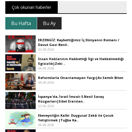
Çok okunan haberler
Bu Hafta
Bu Ay
ERZENGİZ: Kaybettiğimiz İç Dünyanın Romanı /
Davut Gazi Benli..
02.08.2026
İnsan Haklarının Hakkettiği İlgi ve Hakketmediği
İlgisizlik|Zeki ..
06.08.2026
Reformlarla Onarılamayan Yargı|Av.Semih Biten
04.08.2026
İspanya'da, İsrail İmzalı 5.Nesil Savaş
Rüzgarları|Sibel Erarslan..
03.08.2026
Ebeveynliğin Kalbi: Duygusal Zekâ ile Çocuk
Yetiştirmek |Tuğba Ka..
06.08.2026