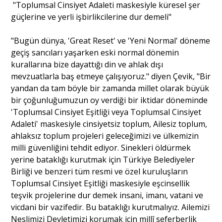
"Toplumsal Cinsiyet Adaleti maskesiyle küresel şer
güçlerine ve yerli işbirlikcilerine dur demeli"
"Bugün dünya, 'Great Reset' ve 'Yeni Normal' döneme
geçiş sancıları yaşarken eski normal dönemin
kurallarına bize dayattığı din ve ahlak dışı
mevzuatlarla baş etmeye çalışıyoruz." diyen Çevik, "Bir
yandan da tam böyle bir zamanda millet olarak büyük
bir çoğunluğumuzun oy verdiği bir iktidar döneminde
'Toplumsal Cinsiyet Eşitliği veya Toplumsal Cinsiyet
Adaleti' maskesiyle cinsiyetsiz toplum, Ailesiz toplum,
ahlaksız toplum projeleri geleceğimizi ve ülkemizin
milli güvenliğini tehdit ediyor. Sinekleri öldürmek
yerine bataklığı kurutmak için Türkiye Belediyeler
Birliği ve benzeri tüm resmi ve özel kuruluşların
Toplumsal Cinsiyet Eşitliği maskesiyle eşcinsellik
teşvik projelerine dur demek insani, imanı, vatani ve
vicdani bir vazifedir. Bu bataklığı kurutmalıyız. Ailemizi
Neslimizi Devletimizi korumak için millî seferberlik