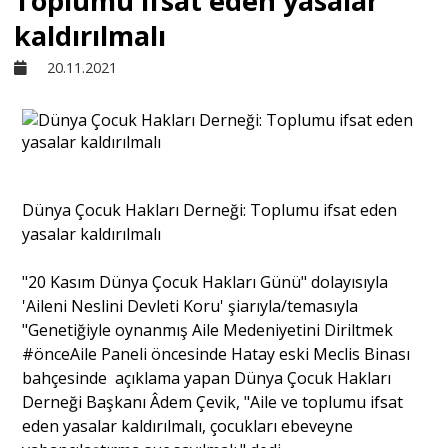
Toplumu ifsat eden yasalar
kaldırılmalı
Sivil Toplum
20.11.2021
Kültür - Sanat
Ekonomi
Dünya Çocuk Hakları Derneği: Toplumu ifsat eden
yasalar kaldırılmalı
Dünya
​"20 Kasım Dünya Çocuk Hakları Günü" dolayısıyla
'Aileni Neslini Devleti Koru' şiarıyla/temasıyla
Yorum - Analiz
"Genetiğiyle oynanmış Aile Medeniyetini Diriltmek
#önceAile Paneli öncesinde Hatay eski Meclis Binası
Söyleşi
bahçesinde açıklama yapan Dünya Çocuk Hakları
Derneği Başkanı Âdem Çevik, "Aile ve toplumu ifsat
eden yasalar kaldırılmalı, çocukları ebeveyne
Yazı Dizisi