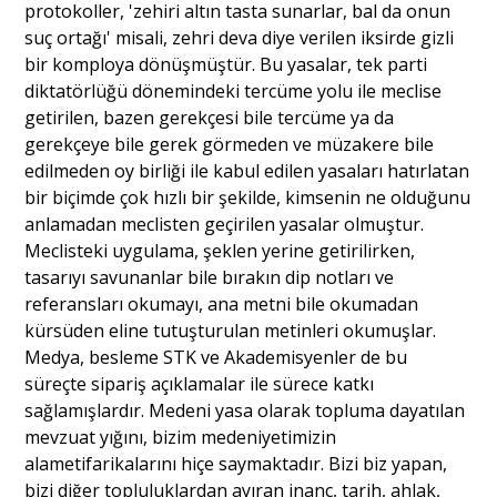
protokoller, 'zehiri altın tasta sunarlar, bal da onun
suç ortağı' misali, zehri deva diye verilen iksirde gizli
bir komploya dönüşmüştür. Bu yasalar, tek parti
diktatörlüğü dönemindeki tercüme yolu ile meclise
getirilen, bazen gerekçesi bile tercüme ya da
gerekçeye bile gerek görmeden ve müzakere bile
edilmeden oy birliği ile kabul edilen yasaları hatırlatan
bir biçimde çok hızlı bir şekilde, kimsenin ne olduğunu
anlamadan meclisten geçirilen yasalar olmuştur.
Meclisteki uygulama, şeklen yerine getirilirken,
tasarıyı savunanlar bile bırakın dip notları ve
referansları okumayı, ana metni bile okumadan
kürsüden eline tutuşturulan metinleri okumuşlar.
Medya, besleme STK ve Akademisyenler de bu
süreçte sipariş açıklamalar ile sürece katkı
sağlamışlardır. Medeni yasa olarak topluma dayatılan
mevzuat yığını, bizim medeniyetimizin
alametifarikalarını hiçe saymaktadır. Bizi biz yapan,
bizi diğer topluluklardan ayıran inanç, tarih, ahlak,