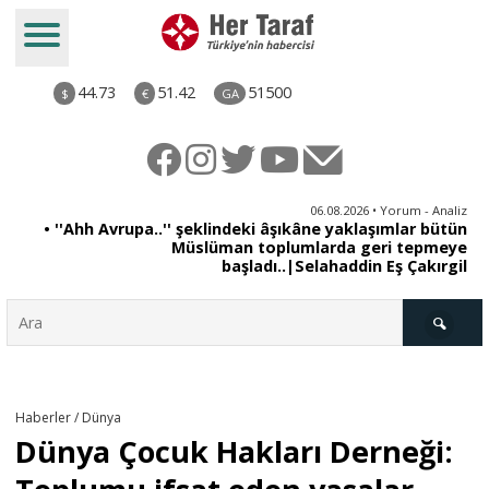
44.73
51.42
51500
$
€
GA
iz
06.08.2026 • Yorum - Analiz
uk
• ''Ahh Avrupa..'' şeklindeki âşıkâne yaklaşımlar bütün
er
Müslüman toplumlarda geri tepmeye
başladı..|Selahaddin Eş Çakırgil
Türkiye
Haberler / Dünya
Dünya Çocuk Hakları Derneği:
Derkenar