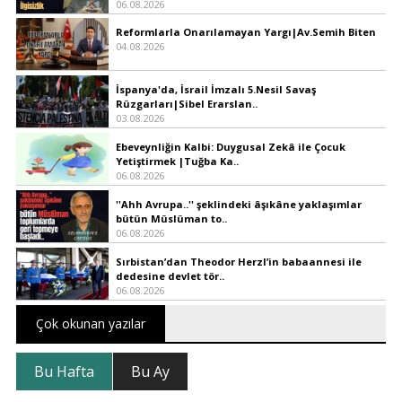
06.08.2026
Reformlarla Onarılamayan Yargı|Av.Semih Biten
04.08.2026
İspanya'da, İsrail İmzalı 5.Nesil Savaş
Rüzgarları|Sibel Erarslan..
03.08.2026
Ebeveynliğin Kalbi: Duygusal Zekâ ile Çocuk
Yetiştirmek |Tuğba Ka..
06.08.2026
''Ahh Avrupa..'' şeklindeki âşıkâne yaklaşımlar
bütün Müslüman to..
06.08.2026
Sırbistan’dan Theodor Herzl’in babaannesi ile
dedesine devlet tör..
06.08.2026
Çok okunan yazılar
Bu Hafta
Bu Ay