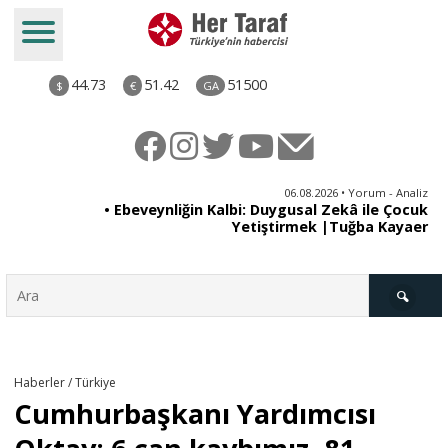
44.73
51.42
51500
$
€
GA
ya
06.08.2026 • Yorum - Analiz
rı
• Ebeveynliğin Kalbi: Duygusal Zekâ ile Çocuk
Yetiştirmek |Tuğba Kayaer
Türkiye
Haberler / Türkiye
Cumhurbaşkanı Yardımcısı
Derkenar