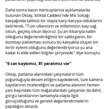
Daha sonra basın mensuplarına açıklamalarda
Portre
bulunan Oktay, İstiklal Caddesi'nde Mis Sokağı
kavşağında talihsiz bir olayla karşı karşıya olduklarını
belirterek, "Tüm ülkemizin ve milletimizin başı sağ
Yazarlar
olsun, geçmiş olsun diyoruz. Şu an itibarıyla kadın
olduğunu değerlendirdiğimiz bir saldırganın, bir
bombayı patlatması sonucu bu kavşakta oluşan bir
terör eylemi olduğunu değerlendiriyoruz şu ana
kadar ki elde edilen bilgiler çerçevede." diye konuştu.
Eğitim
"6 can kaybımız, 81 yaralımız var"
Dosya Haber
Oktay, patlama alanındaki çalışmaların tüm
yoğunluğuyla devam ettiğini kaydederek, tüm kamera
Ankara Analiz
kayıtlarının incelendiğini ve patlama alanının hemen
yanı başındaki tüm mağazalardaki çalışanlar da dahil,
Sağlık
görgü tanıklarının tamamıyla olayla ilgili
görüşüldüğünü ve gerekli değerlendirmelerin
yapıldığını aktardı.