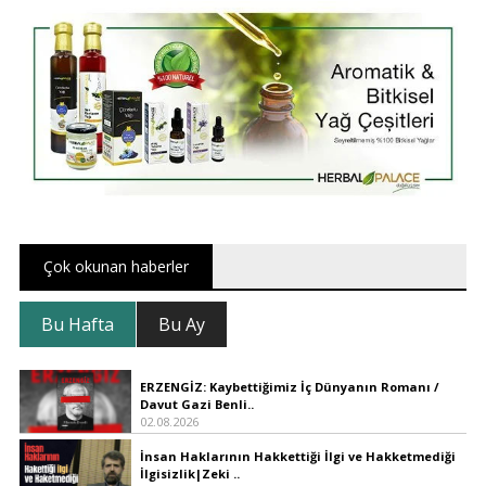
Çok okunan haberler
Bu Hafta
Bu Ay
ERZENGİZ: Kaybettiğimiz İç Dünyanın Romanı /
Davut Gazi Benli..
02.08.2026
İnsan Haklarının Hakkettiği İlgi ve Hakketmediği
İlgisizlik|Zeki ..