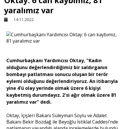
Oktay: 6 can kaybımız, 81
yaralımız var
Sivil Toplum
14.11.2022
Kültür - Sanat
Ekonomi
Cumhurbaşkanı Yardımcısı Oktay, "Kadın
olduğunu değerlendirdiğimiz bir saldırganın
Dünya
bombayı patlatması sonucu oluşan bir terör
eylemi olduğunu değerlendiriyoruz. An itibarıyla
yine 4'ü olay yerinde olmak üzere 6 kişiyi
Yorum - Analiz
kaybetmiş durumdayız. 2'si ağır olmak üzere 81
yaralımız var" dedi.
Söyleşi
Oktay, İçişleri Bakanı Süleyman Soylu ve Adalet
Bakanı Bekir Bozdağ ile Beyoğlu İstiklal Caddesi'nde
Yazı Dizisi
patlamanın yaşandığı alanda incelemelerde bulundu.