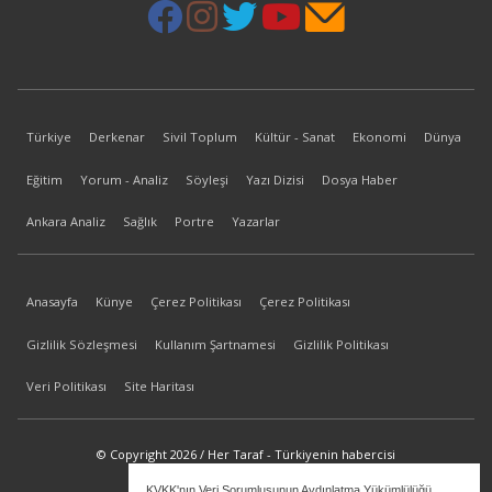
Türkiye
Derkenar
Sivil Toplum
Kültür - Sanat
Ekonomi
Dünya
Eğitim
Yorum - Analiz
Söyleşi
Yazı Dizisi
Dosya Haber
Ankara Analiz
Sağlık
Portre
Yazarlar
Anasayfa
Künye
Çerez Politikası
Çerez Politikası
Gizlilik Sözleşmesi
Kullanım Şartnamesi
Gizlilik Politikası
Veri Politikası
Site Haritası
© Copyright 2026 / Her Taraf - Türkiyenin habercisi
KVKK'nın Veri Sorumlusunun Aydınlatma Yükümlülüğü