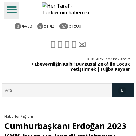
44.73
51.42
51500
$
€
GA
ya
06.08.2026 • Yorum - Analiz
rı
• Ebeveynliğin Kalbi: Duygusal Zekâ ile Çocuk
Yetiştirmek |Tuğba Kayaer
Türkiye
Haberler / Eğitim
Cumhurbaşkanı Erdoğan 2023
Derkenar