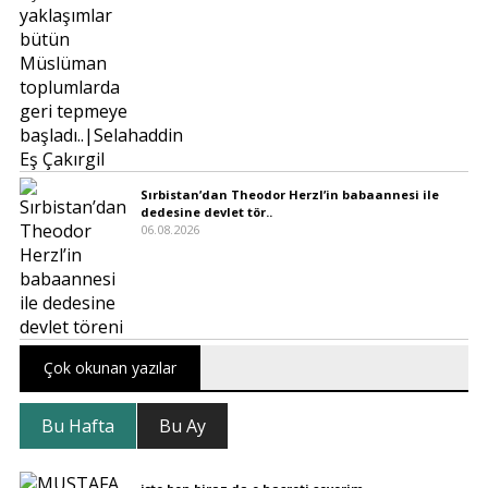
Sırbistan’dan Theodor Herzl’in babaannesi ile
dedesine devlet tör..
06.08.2026
Çok okunan yazılar
Bu Hafta
Bu Ay