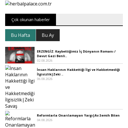
Çok okunan haberler
Bu Hafta
Bu Ay
ERZENGİZ: Kaybettiğimiz İç Dünyanın Romanı /
Davut Gazi Benli..
02.08.2026
İnsan Haklarının Hakkettiği İlgi ve Hakketmediği
İlgisizlik|Zeki ..
06.08.2026
Reformlarla Onarılamayan Yargı|Av.Semih Biten
04.08.2026