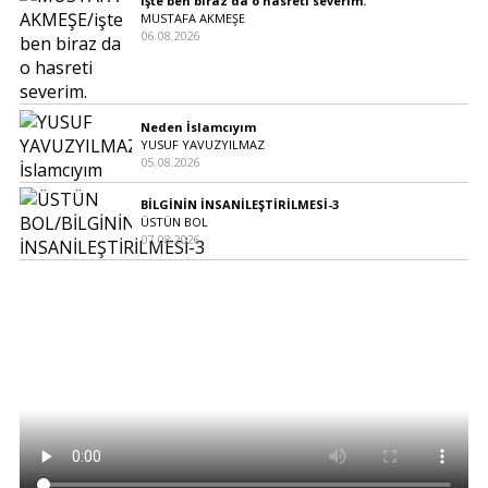
işte ben biraz da o hasreti severim.
MUSTAFA AKMEŞE
06.08.2026
Neden İslamcıyım
YUSUF YAVUZYILMAZ
05.08.2026
BİLGİNİN İNSANİLEŞTİRİLMESİ-3
ÜSTÜN BOL
07.08.2026