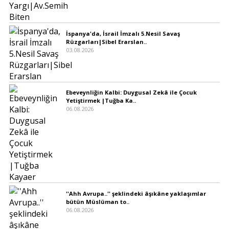
İspanya'da, İsrail İmzalı 5.Nesil Savaş
Rüzgarları|Sibel Erarslan..
03.08.2026
Ebeveynliğin Kalbi: Duygusal Zekâ ile Çocuk
Yetiştirmek |Tuğba Ka..
06.08.2026
''Ahh Avrupa..'' şeklindeki âşıkâne yaklaşımlar
bütün Müslüman to..
06.08.2026